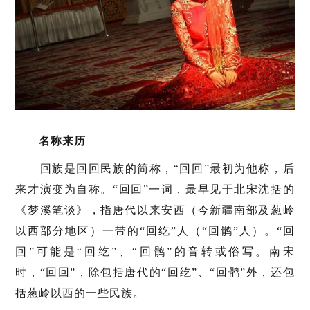
名称来历
回族是回回民族的简称，“回回”最初为他称，后
来才演变为自称。“回回”一词，最早见于北宋沈括的
《梦溪笔谈》，指唐代以来安西（今新疆南部及葱岭
以西部分地区）一带的“回纥”人（“回鹘”人）。“回
回”可能是“回纥”、“回鹘”的音转或俗写。南宋
时，“回回”，除包括唐代的“回纥”、“回鹘”外，还包
括葱岭以西的一些民族。