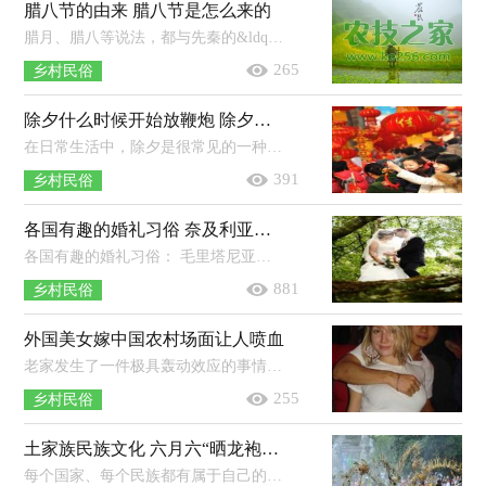
腊八节的由来 腊八节是怎么来的
腊月、腊八等说法，都与先秦的&ldquo;蜡祭&rdquo;有很大关系。在那个文明草创的年代，为了吃饱，农业生产是头等大事，传说从上古圣王神农...
265
乡村民俗
除夕什么时候开始放鞭炮 除夕为什么要放炮
在日常生活中，除夕是很常见的一种传统节日，是在每年农历的最后一天。在除夕的时候，会有很多的风俗习惯，放鞭炮就是其中的一个习俗。那...
391
乡村民俗
各国有趣的婚礼习俗 奈及利亚婚礼，不够胖先取消婚礼
各国有趣的婚礼习俗： 毛里塔尼亚婚礼&mdash;&mdash;肥新娘最甲意！ 摩尔人是毛里塔尼亚的一个主要民族，他们的婚礼更是独树一帜。...
881
乡村民俗
外国美女嫁中国农村场面让人喷血
老家发生了一件极具轰动效应的事情，即我那位被公司临时派驻菲律宾的侄子带回来了一个菲律宾媳妇。 农民的儿子娶个外国女人，这在...
255
乡村民俗
土家族民族文化 六月六“晒龙袍”的来源及节日习俗
每个国家、每个民族都有属于自己的特色节日，土家族的六月六其实就是土家族一个非常传统的吉日，但是并不是土家族所特有的一个节日，可...