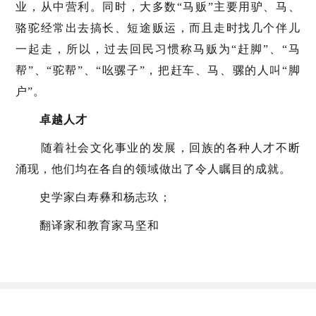
业，从中营利。同时，大多数“马贩”主要用驴、马、
骆驼经常出去搞长、短途贩运，而且走时找几个伴儿
一起走，所以，过去回民习惯称马贩为“赶脚”、“马
帮”、“驼帮”、“吆骡子”，把赶车、马、骡的人叫“脚
户”。
卓越人才
随着社会文化事业的发展，回族的各种人才不断
涌现，他们均在各自的领域做出了令人瞩目的成就。
史学家白寿彝和杨志玖；
翻译家和教育家马坚和