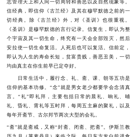
志管理天上和人间一切周转和善恶以及自然现象等。
信经典，即信仰《古兰经》及其在穆罕默德之前的一
切经典。除《古兰经》外，对《圣训》也很重视。
《圣训》是穆罕默德的言行记录。信复生，即认为整
个宇宙及其一切生命，终究有一天会全部毁灭，然后
安拉使一切生命复活。人死后也可以复活。信前定，
即认为人生的寿命长短，贫富贵贱，善恶丑美，一切
均由真主在你生前早已定夺好。
日常生活中，履行念、礼、斋、课、朝等五功是
信仰的基本功修。“念”就是男女老少都要学会念清真
言。“礼”即礼拜，主要包括日常的晨礼、晌礼、晡
礼、昏礼、霄礼等五时拜，每周五主麻的聚礼，以及
每年开斋节、古尔邦节两次大型的会礼。
“斋”就是斋戒，又称“封斋、闭斋、把斋”。伊斯兰教
历九月（莱麦丹月）来临之际，每日东方发白前进食