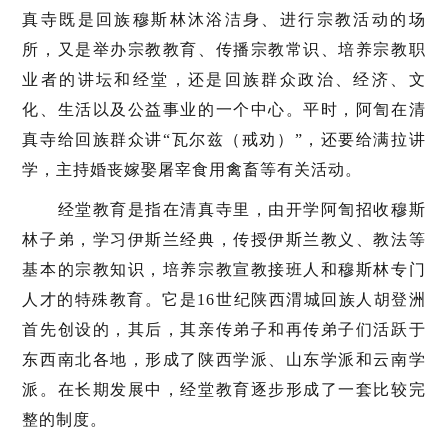
真寺既是回族穆斯林沐浴洁身、进行宗教活动的场
所，又是举办宗教教育、传播宗教常识、培养宗教职
业者的讲坛和经堂，还是回族群众政治、经济、文
化、生活以及公益事业的一个中心。平时，阿訇在清
真寺给回族群众讲“瓦尔兹（戒劝）”，还要给满拉讲
学，主持婚丧嫁娶屠宰食用禽畜等有关活动。
经堂教育是指在清真寺里，由开学阿訇招收穆斯
林子弟，学习伊斯兰经典，传授伊斯兰教义、教法等
基本的宗教知识，培养宗教宣教接班人和穆斯林专门
人才的特殊教育。它是16世纪陕西渭城回族人胡登洲
首先创设的，其后，其亲传弟子和再传弟子们活跃于
东西南北各地，形成了陕西学派、山东学派和云南学
派。在长期发展中，经堂教育逐步形成了一套比较完
整的制度。