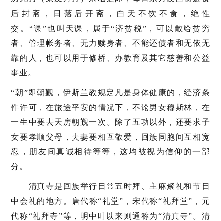
后封斋，日落后开斋，白天不饮不食，绝性
交。“课”也叫天课，属于“济贫税”，可以散给贫穷
者、管理帐务者、无力赎身者、不能还债者和无依无
靠的人，也可以用于修桥、办教育及其它慈善和公益
事业。
“朝”即朝觐，伊斯兰教规定凡是身体健康的，经济条
件许可，在旅途平安的情况下，不论男女穆斯林，在
一生中要去天房朝觐一次。除了五功以外，还要求子
女要孝顺父母，夫妻要相互敬爱，回族同胞间互相宽
忍，朋友间真诚相待等等，这均被视为信仰的一部
分。
清真寺是回族举行日常五时拜、主麻聚礼和节日
中会礼的地方。唐代称“礼堂”，宋代称“礼拜堂”，元
代称“礼拜寺”等，明中叶以来则通称为“清真寺”。清