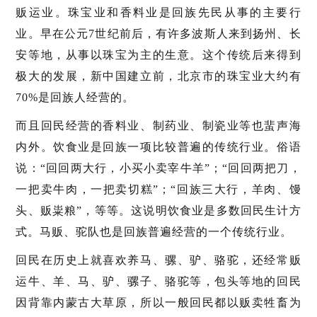
贩运业。珠宝业和香料业是回族先民从事的主要行
业。早在公元7世纪前后，有许多波斯人来到扬州、长
安等地，从事以珠宝为主的生意。这个传统后来得到
极大的发展，新中国建立前，北京市的珠宝业大约有
70%是回族人经营的。
而且回民经营的香料业、制药业、制瓷业等也蜚声海
内外。饮食业是回族一项比较普遍的传统行业。俗语
说：“回回两大行，小买小卖宰牛羊”；“回回两把刀，
一把卖牛肉，一把卖切糕”；“回族三大行，羊肉、馒
头、贩粜粮”，等等。这说明饮食业是多数回民生计方
式。马贩、驼队也是回族普遍经营的一个传统行业。
回民在历史上就喜欢养马、骡、驴、骆驼，还经常贩
运牛、羊、马、驴、骡子、骆驼等，包头等地的回民
因背靠内蒙古大草原，所以一般回民都以贩卖牲畜为