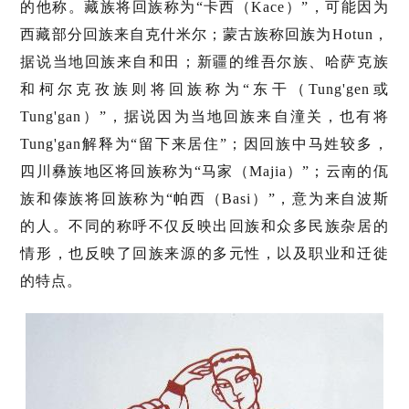
的他称。藏族将回族称为“卡西（Kace）”，可能因为
西藏部分回族来自克什米尔；蒙古族称回族为Hotun，
据说当地回族来自和田；新疆的维吾尔族、哈萨克族
和柯尔克孜族则将回族称为“东干（Tung'gen或
Tung'gan）”，据说因为当地回族来自潼关，也有将
Tung'gan解释为“留下来居住”；因回族中马姓较多，
四川彝族地区将回族称为“马家（Majia）”；云南的佤
族和傣族将回族称为“帕西（Basi）”，意为来自波斯
的人。不同的称呼不仅反映出回族和众多民族杂居的
情形，也反映了回族来源的多元性，以及职业和迁徙
的特点。