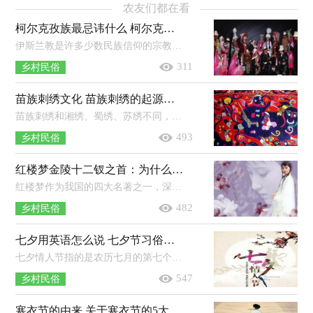
农友们都在看
柯尔克孜族最忌讳什么 柯尔克孜族禁忌介绍
伊斯兰教是许多少数民族信仰的宗教，而信奉伊斯兰教的民族许多的文化也和宗教息息相关。柯尔克孜族也和其他信奉伊斯兰教的民族一样...
311
乡村民俗
苗族刺绣文化 苗族刺绣的起源，有什么特点
苗族刺绣和湘绣、蜀绣、苏绣不同，它具有浓厚的苗族文化特色，具有独特而夸张的造型，很受苗族人的喜爱，苗族人出嫁前都会准备苗族刺绣。...
493
乡村民俗
红楼梦金陵十二钗之首：为什么会成为十二衩之首
红楼梦作为我国的四大名著之一，深得人心，不过很多人其实是读不懂红楼的，书中的每一个人刻画的简直太形象，不得不佩服作者，而红楼中金陵...
482
乡村民俗
七夕用英语怎么说 七夕节习俗用英语怎么说
七夕情人节指的是农历七月的第七个夜晚，这个节日是汉代传统的民间节日。七夕的晚上不仅仅是传说中的&ldquo;牛郎&rdquo;和&ldquo;...
547
乡村民俗
寒衣节的由来 关于寒衣节的5大传说