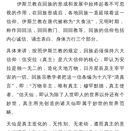
伊斯兰教在回族的形成和发展中始终起着不可忽
视的作用，在回族形成后，各地回族一直延续着这一
信仰。伊斯兰教在唐代被称为“大食法”，元明时期，
称作回回法，回回教门、回回教等。回族的信仰包括
内心诚信、诵念表白、身体力行三个部分。
具体来讲，按照伊斯兰教的规定，回族必须保持六大
信仰：信安拉（真主）是六大信仰的核心，即认为安
拉是独一无二的，造化天地万物，日月星辰及主宰宇
宙的一切。回族宗教学者把这一信条编为十六字“清真
言”，即：“万物非主，唯有真主；穆罕默德，真主使
者。”信天仙，即认为除了人世即人的世界以外还有个
妙世，真主用光创造的诸天仙即属于妙世的世界范
畴。
天仙是真主造化的，无性别、无老幼，遵照真主的意