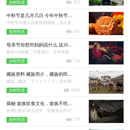
203
乡村民俗
中秋节是几月几日 今年中秋节是哪天
中秋节月圆人也要团团圆圆，这才是人们对于中秋节最美好的期待和祝福，因此中秋节也有&ldquo;团圆节&rdquo;的美称。在我国古代的历法...
592
乡村民俗
母亲节你想对妈妈说什么 这20句话献给最特别的她
每年5月的第二个星期日，全世界都会庆祝母亲节。作为子女，我们总希望在这一天为母亲制造点惊喜和感动，因为我们经常会忘记对她们说&ld...
732
乡村民俗
藏族资料 藏族简介，藏族的民族起源是什么
藏族（藏文：？？？？？？）是中国的56个民族之一，是青藏高原的原住民。在中国境内主要分布在西藏自治区、青海省和四川省西部，云南迪庆、甘肃甘南等地...
1699
乡村民俗
揭秘 畲族饮食文化，畲族不吃狗肉的原因及传说
在我们的日常生活中，饮食是必不可少的，不仅仅是为了饱腹感，更是一种对食物追求的满足感。不过，对于有些食物来说，个别民族是禁止的，正如...
770
乡村民俗