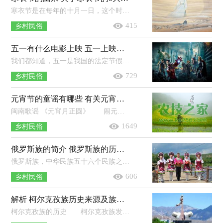
寒衣节是在每年的十月一日，这个时候天气是属于比较的寒冷的，很多人会联想到自己的亲人也会寒冷，所以在这一天烧去衣物，来表示对于亲人...
415
乡村民俗
五一有什么电影上映 五一上映的电影有哪些
我们都知道，五一是我国的法定节假日之一，是很受欢迎的一个节日，很多事业单位都会放假休息。那么今年五一有什么电影呢？今年五一有什么...
729
乡村民俗
元宵节的童谣有哪些 有关元宵节的童谣推荐
闽南歌谣 《元宵月正圆》 闹元宵，月正圆，闽台同胞心相依，扶老携幼返故里，了却两岸长相思。热泪盈眶啥滋味？久别重逢分外喜！闹元宵，煮...
1649
乡村民俗
俄罗斯族的简介 俄罗斯族的历史起源，节日习俗
俄罗斯族，中华民族五十六个民族之一，语言属印欧语系斯拉夫语族东斯拉夫语支。中国境内俄罗斯族使用俄文，一般兼通俄、汉、维吾尔、哈...
606
乡村民俗
解析 柯尔克孜族历史来源及族名起源
柯尔克孜族的历史 柯尔克孜族发源于叶尼塞河流域，是一个拥有两千多年历史的古老民族。仅在我国汉文史籍记载中就曾多次出现，因为...