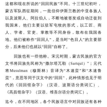
这都和现在所说的“回回民族”不同。十三世纪初叶，
蒙古军队西征期间，一批信仰伊斯兰教的中亚各族人
以及波斯人、阿拉伯人，不断地被签发或自动迁徙到
我国来。他们主要以驻军屯牧的形式，以工匠、商
人、学者、官吏、掌教等不同身份，散布在我国各
地。他们被称作“回回人”，是当时“色目人”的主要部
分，后来他们也就以“回回”自称了。
回族也有一些他称。宋元时期，蒙古民族的官方
文书将回族先民称为“撒尔塔兀勒（Sartqul）”；元代
将Musulman（穆斯林）音译为“木速蛮”和“木速鲁
蛮”，意思等同于汉文中的“回回”，此种情形也见于明
代的《回回馆杂字》（汉语、波斯语分类词汇）、
《高昌馆杂字》（汉语、维吾尔语分类词汇）。
迄今，在不同地区，各个民族语言中对回族还有各种