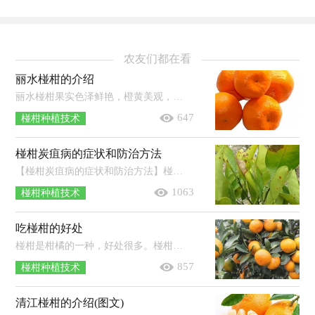
农友们都在看
丽水椪柑的介绍
丽水椪柑果实色泽鲜艳，橙黄美观，果形端正，味甜，脆嫩爽口，有香气，风味浓郁，芳香，易剥，品质极佳，耐贮运。椪柑又称芦柑，为典型的热带、亚热带常...
647
椪柑种植技术
椪柑炭疽病的症状和防治方法
【椪柑炭疽病的症状和防治方法】椪柑又名芦柑，皮薄易剥，色泽鲜美，果肉橙红色，汁多、组织紧密、浓甜脆嫩，化渣爽口、籽少，且有药用功效。...
1063
椪柑种植技术
吃椪柑的好处
椪柑是柑橘的一种，好处很多。椪柑果肉味道甜美，营养丰富，果肉、果皮、果核、丝络都可以入药，下面我们就一起了解一下椪柑的好处。椪柑...
857
椪柑种植技术
清江椪柑的介绍(图文)