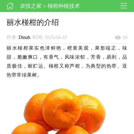
农技之家
> 椪柑种植技术
丽水椪柑的介绍
作者:
Dinah
时间: 2025-04-19
23
丽水椪柑果实色泽鲜艳，橙黄美观，果形端正，味
甜，脆嫩爽口，有香气，风味浓郁，芳香，易剥，品
质极佳，耐贮运。椪柑又称芦柑，为典型的热带、亚
热带常绿果树。