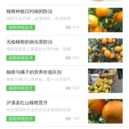
椪柑种植日灼病的防治
椪柑又名芦柑，皮薄易剥，色泽鲜美，果肉橙红色，汁多、组织紧密、浓甜脆嫩，化渣爽口、籽少，且有药用功效，是目前我国发展的品种。下面介绍一...
664
椪柑种植技术
无核椪柑的病虫害防治
椪柑是世界上重要的水果作物，应根据不同病虫发生情况，采取人工防治，生物防治，药剂防治等有效措施，控制和减少病虫对椪柑的危害。椪柑病...
863
椪柑种植技术
椪柑与橘子的营养价值区别
椪柑与橘子口感类似，都十分甘甜可口，但是有很多人说吃橘子上火，而吃椪柑就不上火，这是什么原因呢？椪柑和橘子的营养区别在哪里，下面就来...
849
椪柑种植技术
泸溪县红山椪柑晋升
经全国农民专业合作社发展部际联席会议审定，泸溪县红山椪柑专业合作社成功入围国家级农民专业合作社(林业)示范社。红网泸溪站9月2...
749
椪柑种植技术