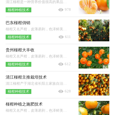
清江椪柑是一种营养价值很高的果品，含蛋白质、糖、无机盐、维生素和十多种人体需要的氨基酸以及多种矿物质，尤其富含玉米质素、维生...
978
椪柑种植技术
巴东椪柑俏销
椪柑又名芦柑，皮薄易剥，色泽鲜美，果肉橙红色，汁多、组织紧密、浓甜脆嫩，化渣爽口、籽少，且有药用功效，是目前我国发展的品种。近日，巴东椪...
611
椪柑种植技术
贵州椪柑大丰收
椪柑又名芦柑，皮薄易剥，色泽鲜美，果肉橙红色，汁多、组织紧密、浓甜脆嫩，化渣爽口、籽少，且有药用功效，是目前我国发展的品种。近日，三都县...
612
椪柑种植技术
清江椪柑主推栽培技术
清江椪柑产于湖北省长阳土家族自治县清江库区海拔400 m以下河谷地区，环境优越，品质优良。介绍了清江椪柑主推栽培技术，主要包括生产...
628
椪柑种植技术
椪柑种植之施肥技术
椪柑又名芦柑，皮薄易剥，色泽鲜美，果肉橙红色，汁多、组织紧密、浓甜脆嫩，化渣爽口、籽少，且有药用功效，是目前我国发展的品种。下面介绍一...