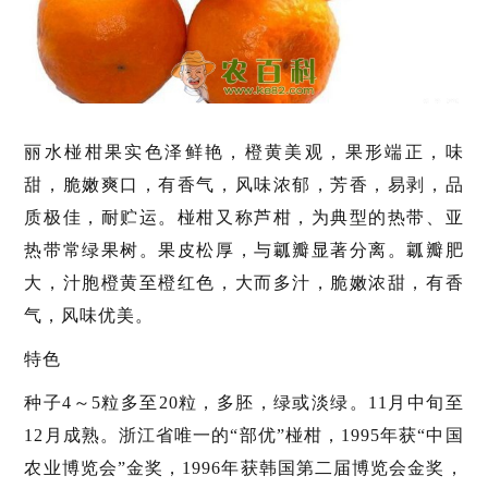
丽水椪柑果实色泽鲜艳，橙黄美观，果形端正，味
甜，脆嫩爽口，有香气，风味浓郁，芳香，易剥，品
质极佳，耐贮运。椪柑又称芦柑，为典型的热带、亚
热带常绿果树。果皮松厚，与瓤瓣显著分离。瓤瓣肥
大，汁胞橙黄至橙红色，大而多汁，脆嫩浓甜，有香
气，风味优美。
特色
种子4～5粒多至20粒，多胚，绿或淡绿。11月中旬至
12月成熟。浙江省唯一的“部优”椪柑，1995年获“中国
农业博览会”金奖，1996年获韩国第二届博览会金奖，