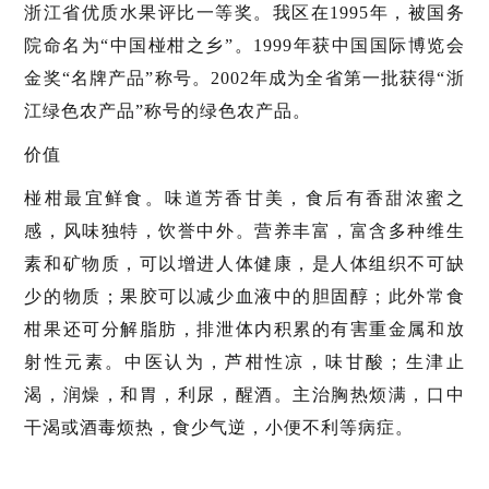
浙江省优质水果评比一等奖。我区在1995年，被国务
院命名为“中国椪柑之乡”。1999年获中国国际博览会
金奖“名牌产品”称号。2002年成为全省第一批获得“浙
江绿色农产品”称号的绿色农产品。
价值
椪柑最宜鲜食。味道芳香甘美，食后有香甜浓蜜之
感，风味独特，饮誉中外。营养丰富，富含多种维生
素和矿物质，可以增进人体健康，是人体组织不可缺
少的物质；果胶可以减少血液中的胆固醇；此外常食
柑果还可分解脂肪，排泄体内积累的有害重金属和放
射性元素。中医认为，芦柑性凉，味甘酸；生津止
渴，润燥，和胃，利尿，醒酒。主治胸热烦满，口中
干渴或酒毒烦热，食少气逆，小便不利等病症。