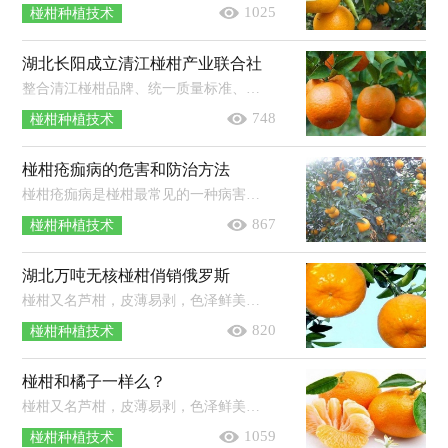
1025
椪柑种植技术
湖北长阳成立清江椪柑产业联合社
整合清江椪柑品牌、统一质量标准、积极开拓市场、壮大椪柑产业。12月8日，记者从第五届中国长阳清江椪柑文化节获悉，由长阳清江果业...
748
椪柑种植技术
椪柑疮痂病的危害和防治方法
椪柑疮痂病是椪柑最常见的一种病害，该病主要为害叶片、枝梢和果实等幼嫩组织，严重时引起大量幼果和叶片扭曲变形甚至脱落，明显减弱树...
867
椪柑种植技术
湖北万吨无核椪柑俏销俄罗斯
椪柑又名芦柑，皮薄易剥，色泽鲜美，果肉橙红色，汁多、组织紧密、浓甜脆嫩，化渣爽口、籽少，且有药用功效，是目前我国发展的品种。近日，湖北万...
820
椪柑种植技术
椪柑和橘子一样么？
椪柑又名芦柑，皮薄易剥，色泽鲜美，果肉橙红色，汁多、组织紧密、浓甜脆嫩，化渣爽口、籽少，且有药用功效，是目前我国发展的品种。那么，椪柑和...
1059
椪柑种植技术