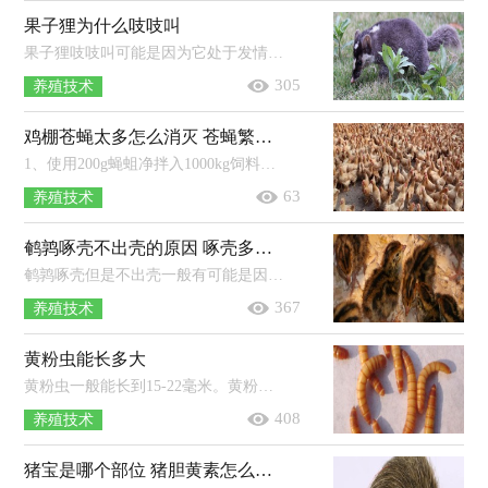
果子狸为什么吱吱叫
果子狸吱吱叫可能是因为它处于发情期。雌性果子狸发情后一般会表现得烦躁不安，较为活跃，排尿较为频繁，晚上会不停的发出叫唤的声音，有...
305
养殖技术
鸡棚苍蝇太多怎么消灭 苍蝇繁殖的快不快
1、使用200g蝇蛆净拌入1000kg饲料中，混合均匀后饲喂，连续喂服4-6周，然后停药3-6周，接着继续饲喂4-6周。2、鸡舍内悬挂灭蝇灯，诱杀苍蝇...
63
养殖技术
鹌鹑啄壳不出壳的原因 啄壳多久可以出来
鹌鹑啄壳但是不出壳一般有可能是因为湿度不够所导致的，因此在刚开始孵化时可以把相对湿度保持在60%，在出雏前1-2天适当的喷水将相对...
367
养殖技术
黄粉虫能长多大
黄粉虫一般能长到15-22毫米。黄粉虫是一种群居性昆虫，幼虫群居时虫体运动会互相摩擦，可促进血液循环及消化食物，增强活动能力，成虫后...
408
养殖技术
猪宝是哪个部位 猪胆黄素怎么来提炼