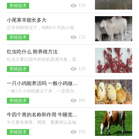
159
养殖技术
小尾寒羊能长多大
正常饲料情况下，饲料6个月的小尾寒羊就可以长到50公斤左右。饲养到7个月大概60公斤重时是育肥羊的最佳出栏时间，小尾寒羊一年可以长...
155
养殖技术
红虫吃什么 附养殖方法
红虫主要以泥中的有机腐屑为食，喜欢吃带有甜酸味的饵料，若是在专业的饲养场中，它们也吃由米糠、锯未、香焦皮、甘蔗渣、鸽粪等原料发...
129
养殖技术
一只小鸡能养活吗 一般小鸡做几次疫苗
一般1只小鸡很难活下来，一是因为鸡是群居动物，脱群饲养会感到孤独，二是因为小鸡的抵抗力弱，若没有做好保护措施，容易死亡。出壳小鸡绒...
205
养殖技术
牛四个胃的名称和作用 牛睡觉是怎么睡的
牛主要有瘤胃、网胃、重瓣胃以及皱胃这4个胃，每个胃的作用也各有不同，瘤胃是反刍动物特有的消化器官，一般牛绝大部分所食入的饲料都...
192
养殖技术