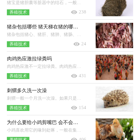
猪宝是猪胆囊等脏器中的结石，一般很少能在猪的体内发现。猪宝里面的猪砂也叫猪辰砂，其外形如同豆粒，或呈粉末状，外观颜色一般呈粉红色...
238
养殖技术
猪杂包括哪些 猪天梯在猪的哪个部位
猪杂包括猪心、猪肝、猪肺、猪肠、猪腰等。清洗方法：先用清水洗净，再放少许小苏打于水中，浸泡一段时间，期间可进行搅拌；搅拌后再用清水...
24
养殖技术
肉鸡热应激拉绿粪吗
肉鸡热应激不一定拉绿粪。肉鸡热应激表现为：精神不振，呼吸急促，体温升高，热性喘息，通过加大肺通气量增加呼吸道的散热，减少运动；经常蹲伏...
431
养殖技术
刺猬多久洗一次澡
刺猬一般一个月洗一次澡。如果只是脚脏了，可以用毛巾擦一下，冬天尽量不要洗，会容易生病。洗澡前先准备好温水，放入适量沐浴露，戴好手套...
154
养殖技术
为什么要给小鸡剪嘴巴 会不会影响进食
小鸡喜欢用它的喙到处啄，一般在集体养殖时，就会出现打架的现象，所以减掉它的啄可以有效避免这些现象发生。鸡的喙像鹰嘴一样是个钩形...
406
养殖技术