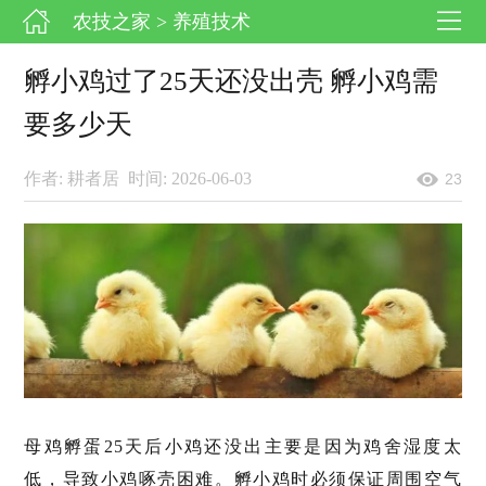
农技之家
> 养殖技术
孵小鸡过了25天还没出壳 孵小鸡需
要多少天
作者: 耕者居
时间: 2026-06-03
23
母鸡孵蛋25天后小鸡还没出主要是因为鸡舍湿度太
低，导致小鸡啄壳困难。孵小鸡时必须保证周围空气