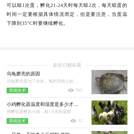
可以晾1次蛋，孵化21-24天时每天晾2次，每天晾蛋的
时间一定要根据具体情况而定，但是要注意，当蛋温
下降到35°C时要继续孵化。
农友们都在看
乌龟磨壳的原因
乌龟磨壳是为了生长。龟的壳和人的指甲一样，是一层角质，由于乌龟不可以蜕皮，所以只能把外面的一层壳磨掉。部分乌龟在长大的时候背上...
262
养殖技术
小鸡孵化器温度和湿度是多少才正常 孵蛋器多久能孵出小鸡
用孵化器孵化小鸡，前1-6天的温度保持在38.5℃，7-14天保持在38℃，15天为37.9℃，16-21天为37.3-37.5℃，前期的湿度一般为60-70%，中后期为5...
32
养殖技术