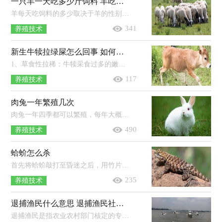
一只羊一天吃多少斤饲料 羊吃饲料撑着怎么办
羊每天吃饲料的多少取决于羊的性别，体重，以及生长发育阶段。一般一只羊，每天粗饲料的摄取量为自身体重的2.5%-3%，精饲料的摄取量为自...
341
养殖技术
新生牛犊拉绿屎怎么回事 如何治疗
1、草食性拉稀：牛犊采食过多的嫩芽和青草后，可能会引起牛胃肠功能失调，患病牛犊的粪便是绿色的，食欲不会有任何变化。2、中毒性拉稀：牛...
117
养殖技术
肉兔一年繁殖几次
肉兔一年四季都可以繁殖，每年大概可以繁殖8-10次，6-7次最为适宜。正常情况下，一只母兔繁殖周期是44-48天，兔子的最佳繁殖季节在春秋两...
490
养殖技术
蛤蚧怎么杀
首先将蛤蚧敲打至昏迷之后，用竹片撑开胸腹壁，除去内脏和眼球，再用纱布擦干血液；其次用2条扁竹条将蛤蚧的四肢平行撑起，然后用长于蛤蚧...
235
养殖技术
退捕渔民什么意思 退捕渔民社会保障实施办法
退捕渔民是指农业农村部门核定的专业渔民、持证兼业渔民和其他持证渔民。其中专业渔民是指以捕捞收入为家庭主要收入来源、无田无...