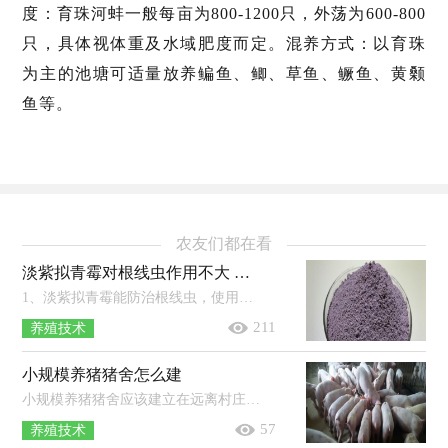
度：育珠河蚌一般每亩为800-1200只，外荡为600-800
只，具体视体重及水域肥度而定。混养方式：以育珠
为主的池塘可适量放养鳊鱼、鲫、草鱼、鳜鱼、黄颡
鱼等。
农友们都在看
淡紫拟青霉对根线虫作用不大 淡紫拟青霉的作用
1、淡紫拟青霉能防治根线虫，使用后可以让根线虫造成的危害明显降低。2、淡紫拟青霉孢子萌发后会产生菌丝，这种菌丝可以穿透线虫的卵...
211
养殖技术
小规模养猪猪舍怎么建
小规模养猪猪舍应该建立在远离村庄和畜产品加工厂，来往行人少，住房的下风或偏风方向，地势高燥，无污染，有可取的活水源处。一般猪舍后墙...
57
养殖技术