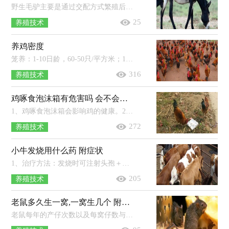
野生毛驴主要是通过交配方式繁殖后代。驴长到12-15个月的时候就会性成熟，此时它的生殖器官基本发育完成。野驴的形象似马，多为灰褐...
25
养殖技术
养鸡密度
笼养：1-10日龄，60-50只/平方米；11-20日龄，40-30只/平方米；31-40日龄，30-20只/平方米；41-60日龄，20-15只/平方米；60-90日龄，10-8只/平方米。...
316
养殖技术
鸡啄食泡沫箱有危害吗 会不会中毒
1、鸡啄食泡沫箱会影响鸡的健康。2、鸡误食泡沫后不会中毒，但是大量啄食可能会导致鸡死亡。3、泡沫性质较为稳定，不容易消化，食用不...
272
养殖技术
小牛发烧用什么药 附症状
1、治疗方法：发烧时可注射头孢＋柴胡，并拌料使用安胃太保，感冒时可在饮水中添加清温太保＋多维太保，如果还出现严重的咳嗽、喘气等情况，可...
205
养殖技术
老鼠多久生一窝,一窝生几个 附老鼠繁殖季节
老鼠每年的产仔次数以及每窝仔数与老鼠种类有关，但大多数老鼠妊娠期短，每年可产6-8胎，以褐家鼠为例，每胎约5-6只鼠仔，并且之后每一胎都...