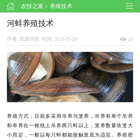
农技之家
> 养殖技术
河蚌养殖技术
作者: 田园诗意
时间: 2026-05-20
23
养殖方式：目前多采用吊养与笼养，吊养有单个吊养
和串养在一根线上吊养两只蚌以上，笼养数量依笼大
小而定，一般以每只蚌都能接触笼底为适宜。养殖密