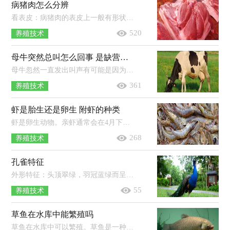
病猪肉怎么分辨
看表皮：病猪肉的表皮上一般有形状不同的疹块、斑点和出血点，甚至有时候会出现弥漫性出血的现象，也有的会出现红色或黄色的隆起疹块。...
520
养殖技术
母牛突然总叫怎么回事 是缺营养吗
母牛忽然一直发出叫声有可能是因为它发情了，在发情期间，母牛表现为兴奋躁动，不停哞叫，外阴肿胀并且湿润，并且有着黏液排出；也有可能是因...
361
养殖技术
虾是胎生还是卵生 附虾的种类
虾是卵生动物。亲虾通常会在4月下旬交配产卵，雌虾会在交配前进行生殖蜕壳，雄虾产生精子后的12小时内雌虾开始产卵，卵会黏附在腹足、...
268
养殖技术
孔雀特征
外形特征：头顶翠绿，羽冠蓝绿而呈尖形，尾上覆羽特别长，形成尾屏，鲜艳美丽，真正的尾羽很短，呈黑褐色；雌鸟无尾屏，羽色暗褐而多杂斑。习性特征...
55
养殖技术
草鱼在水库中能繁殖吗
草鱼在水库中可以繁殖。草鱼是一种栖息于江河、湖泊的中、下层的草食性鱼类，主要以水草、藻类、水生昆虫和浮游生物为食，有较强的繁...