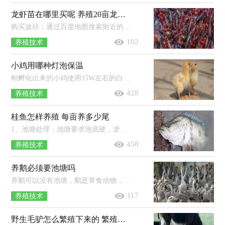
龙虾苗在哪里买呢 养殖20亩龙虾可赚多少
购买途径：通过百度地图搜索附近的龙虾养殖基地进行购买，或者是上网查询大型龙虾养殖基地，然后联系购买，或者是前往海鲜市场咨询。挑选...
102
养殖技术
小鸡用哪种灯泡保温
刚孵化出来的小鸡使用15W左右的白炽灯即可。初出壳的雏鸡，体温比成年鸡低3℃左右，要10天后才能达到正常体温，加上雏鸡绒毛短且稀，不能...
428
养殖技术
桂鱼怎样养殖 每亩养多少尾
1、池塘处理：池塘要求池底硬，淤泥少，靠近水源，并且在放养鱼苗前，需要全池泼洒0.7PPM硫酸铜和硫酸亚铁合剂（5：2）。2、放养：如果是放养体长约...
458
养殖技术
养鹅必须要池塘吗
养鹅可以没有池塘，鹅是草食动物，不一定非要水塘。只要有青草、蔬菜即可。如果养殖规模较大，最好还是挖一个水池供鹅只每天清洗嬉戏，水...
117
养殖技术
野生毛驴怎么繁殖下来的 繁殖期是多少个月