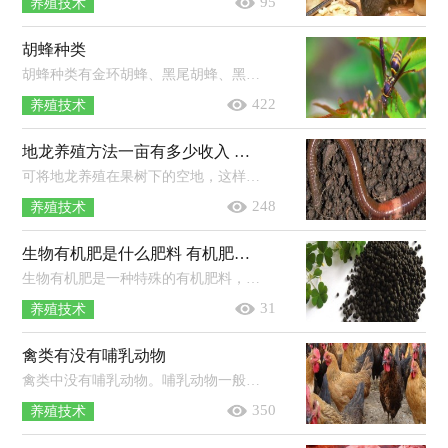
95
养殖技术
胡蜂种类
胡蜂种类有金环胡蜂、黑尾胡蜂、黑盾胡蜂、黄腰胡蜂、黄脚胡蜂。1、金环胡蜂：该蜂种的体型很大，性情凶猛，是世界上最大的胡蜂种类。2...
422
养殖技术
地龙养殖方法一亩有多少收入 附投入和收益
可将地龙养殖在果树下的空地，这样不但可充分利用土地，也能促进果实生产。也可以将地龙养殖在地下室里面，地下室周围的湿度比较高。或...
248
养殖技术
生物有机肥是什么肥料 有机肥的生产工艺流程
生物有机肥是一种特殊的有机肥料，其以微生物及各种残体为原料，经过各种有机沉淀物的发酵催熟，最终形成的既有微生物肥功效又兼具有机...
31
养殖技术
禽类有没有哺乳动物
禽类中没有哺乳动物。哺乳动物一般是指全身被毛、运动速度快、恒温胎生、体内有膈的脊椎动物，因可以通过乳腺分泌乳汁来给幼体哺乳...
350
养殖技术