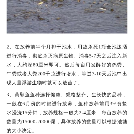
2、在放养前半个月排干池水，用敌杀死1瓶全池泼洒
进行消毒，彻底杀灭病原生物。消毒5-7天之后注入新
水，大约深80厘米即可。然后每亩用发酵好的鸡粪、
牛粪或者大粪200千克进行培水，等过7-10天后池中出
现大量浮游生物时就可以放苗了。
3、黄颡鱼鱼种选择健康、规格整齐、生长快的品种，
一般在6月份的时候进行放养，鱼种放养前用3%食盐
水浸洗15分钟，放养规格一般为2-4厘米，每亩放养的
数量为15000-20000尾，具体放养的数量可以根据池塘
的大小决定。