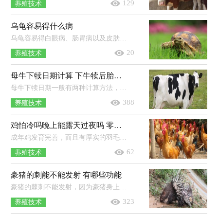
129
养殖技术
乌龟容易得什么病
乌龟容易得白眼病、肠胃病以及皮肤病。白眼病，一般是水质不良而引起的，可以使用红霉素眼膏涂抹，平时换勤水。肠胃病，一般是受凉以及环...
20
养殖技术
母牛下犊日期计算 下牛犊后胎衣多长时间下来
母牛下犊日期一般有两种计算方法，分别是公式计算法与查表法。公式计算法：根据“配种月份减3，配种日期加6”原则，如果配种月份在1，2，3月...
388
养殖技术
鸡怕冷吗晚上能露天过夜吗 零下20度能不能冻死鸡
成年鸡发育完善，而且有厚实的羽毛保暖，如果是在南方地区，鸡不怕冷，晚上也能露天过夜，而在北方则不能露天过夜。鸡舍要建在干燥通风的地...
62
养殖技术
豪猪的刺能不能发射 有哪些功能
豪猪的棘刺不能发射，因为豪猪身上没有投掷棘刺的组织和器官，也无法给棘刺施加压力，但它们遇到危险时可以向前猛扑，从而将将棘刺插入敌...
323
养殖技术