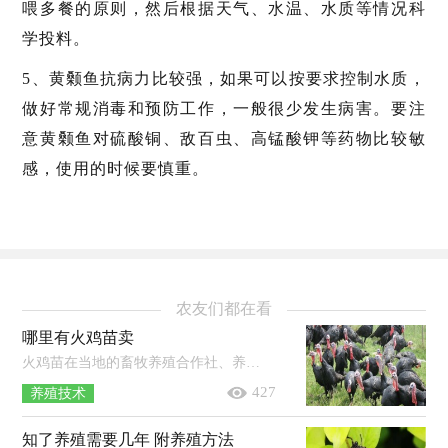
喂多餐的原则，然后根据天气、水温、水质等情况科
学投料。
5、黄颡鱼抗病力比较强，如果可以按要求控制水质，
做好常规消毒和预防工作，一般很少发生病害。要注
意黄颡鱼对硫酸铜、敌百虫、高锰酸钾等药物比较敏
感，使用的时候要慎重。
农友们都在看
哪里有火鸡苗卖
火鸡苗在当地的畜牧养殖合作社、养鸡场等地都有购买，但选择有省级或省级以上《种畜禽生产经营许可证》的正规火鸡苗养殖场购买为佳...
427
养殖技术
知了养殖需要几年 附养殖方法