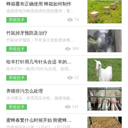
蜂箱覆布正确使用 蜂箱如何制作
选择质地为棉质或者纱质的覆布，要求厚度稍厚，而且需干净卫生，无异味和霉味以及细菌。在转场时需将覆布取下，避免将蜜蜂闷死，一般可在装...
74
养殖技术
竹鼠掉牙预防及治疗
竹鼠掉牙预防：平常多注意检查休整，松动很厉害的或者发黑的牙应及时拔掉，要防止掉一颗牙或者没有全部掉完的牙，应及时修剪，饲料中添加多...
399
养殖技术
给羊打针用几号针头合适 羊的三联四防怎么注射
给羊打针一般用5号针头合适。使用注射器之前，应当检查注射器有无破损，针筒和针筒活塞是否相配，金属注射器的橡胶垫是否老化。注射方...
22
养殖技术
养猪排污怎么处理
水冲粪法：采用高压水枪、漏缝地板，将粪尿混合导进集污池，用固液分离机将猪粪残渣和污水分离，残渣可做肥料，污水可发酵处理。干清粪法：采...
141
养殖技术
蜜蜂春繁什么时候开始 附蜜蜂春繁管理技术
华南地区在小寒（1月4日、1月5日或者1月6日）过后开始春繁，华北地区一般在立春（2月3日、2月4日或者2月5日）后开始春繁，而东北地区一般在惊...