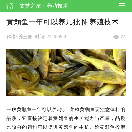
农技之家
> 养殖技术
黄颡鱼一年可以养几批 附养殖技术
作者: 养殖趣
时间: 2026-06-01
23
一般黄颡鱼一年可以养2批，养殖黄颡鱼要注意饵料的
品质，它直接决定着黄颡鱼的生长能力与产量，品质
比较好的饵料可以促进黄颡鱼的生长。给黄颡鱼投喂