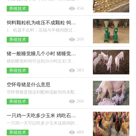
454
养殖技术
饲料颗粒机为啥压不成颗粒 饲料颗粒机能做燃料颗粒吗
1、机器不出料：压辊与平模间隙过大（调整压紧螺栓），压辊或模盘磨损严重（更换辊或模盘），三角带打滑或老化（张紧或更换三角带），物料含水率过高...
269
养殖技术
猪一般睡觉睡几个小时 猪睡觉打呼噜吗
猪的睡觉时间可达到20小时左右/天，除了进食和排泄，其余时间它们一般都会睡觉。猪是懒惰的生物，养殖期间若不去打扰它们，则猪群会长时...
383
养殖技术
空怀母猪是什么意思
空怀母猪是指达到配种适龄但尚未配种的后备母猪，或指在小猪断奶后直至发情未配上种的哺乳母猪。在养猪生产中，合理饲养空怀母猪，让它...
260
养殖技术
一只鸡一天吃多少玉米 鸡吃石子有什么作用
一只鸡一天可以吃多少玉米这跟鸡的品种、重量、日龄等因素有关联，成年的母鸡每天的采食量一般在200克左右。养鸡时可以给它的饲料...
489
养殖技术