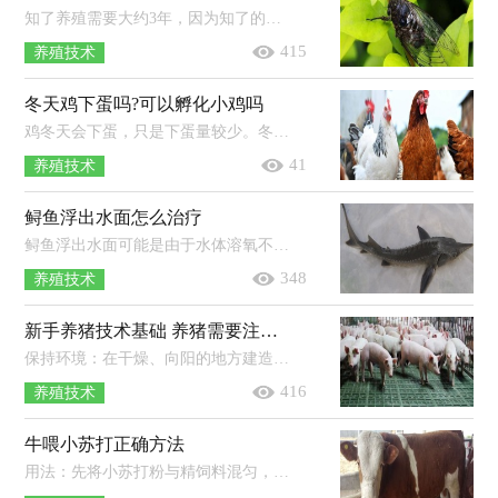
知了养殖需要大约3年，因为知了的若虫，也就是幼虫需要在地底生活2-3年。养殖方法：1、提供有营养的树林：培育阔叶树的苗木，将有卵的枝条...
415
养殖技术
冬天鸡下蛋吗?可以孵化小鸡吗
鸡冬天会下蛋，只是下蛋量较少。冬天气温比较低，可以在鸡舍内增加一些保温设施，只有提高鸡舍里面的温度，鸡才会感受到温暖，从而多下蛋。...
41
养殖技术
鲟鱼浮出水面怎么治疗
鲟鱼浮出水面可能是由于水体溶氧不足所致，应及时打开增氧设备。鲟鱼对水体溶氧要求较高，必须保持整个池中的溶解氧达到6mg/L以上。...
348
养殖技术
新手养猪技术基础 养猪需要注意什么技术问题
保持环境：在干燥、向阳的地方建造猪舍，养殖过程中要按时清扫猪舍，保持卫生。提供饲料：投喂干净、新鲜的饲料，不可投喂劣质的猪食，以防影...
416
养殖技术
牛喂小苏打正确方法
用法：先将小苏打粉与精饲料混匀，再将精饲料与饲草等粗饲料一起投喂给牛即可，奶牛一般可以每头每天投喂80-150克小苏打粉，而肉牛则可以...