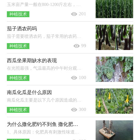
玉米亩产量一般在800-1200斤左右，但像地理环境、品种、栽培管理技术等因素都会影响产量，一般光热条件好、优质丰产抗病品种、规范化...
201
种植技术
茄子洒农药吗
茄子需要喷洒农药，茄子常用的农药有：杀稗王、杀虫丹以及精异丙甲草胺等。使用农药时应严格按照说明书使用，注意药物的浓度以及对应的...
99
种植技术
西瓜坐果期缺水的表现
在光照最强，气温最高的中午时分观察西瓜植株叶片，若叶片萎蔫过早，萎蔫时间偏长且恢复较慢，说明缺水，若叶片萎蔫但很快就可以恢复，说明不...
100
种植技术
南瓜化瓜是什么原因
南瓜化瓜主要是以下几个原因造成的：主要原因是花期气温不适，而不适的温度条件会导致南瓜的授粉结瓜受到很严重影响；次要原因是在南瓜...
300
种植技术
为什么撒化肥钓不到鱼 撒化肥三天下雨有效吗
1、具体原因：化肥具有刺激性味道，撒入水中后鱼在短时间内难以适应，使得开口情况不佳。2、处理方法：选择在下雨天气去垂钓，或用增氧剂打...