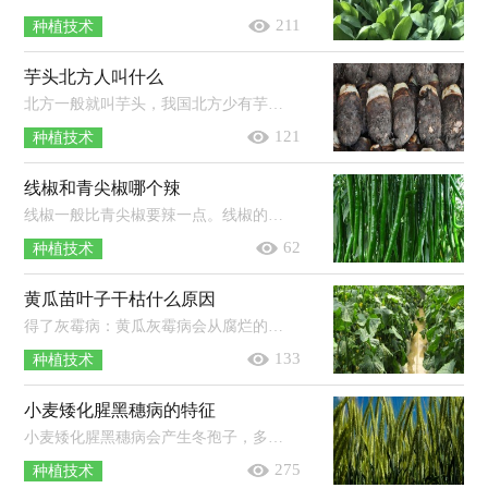
211
种植技术
芋头北方人叫什么
北方一般就叫芋头，我国北方少有芋头种植，芋头和它的名字一起从南方传入北方。我国的芋头资源较为丰富，主要分布在珠江、长江及淮河流...
121
种植技术
线椒和青尖椒哪个辣
线椒一般比青尖椒要辣一点。线椒的特点是果实小羊角形，果长25-30厘米，果面光滑，果顶渐尖且微弯，青熟果实呈绿色，老熟果实呈红色；尖椒的...
62
种植技术
黄瓜苗叶子干枯什么原因
得了灰霉病：黄瓜灰霉病会从腐烂的果实上蔓延到根茎上，再传染到其它的叶子上面，被感染的叶子会出现干枯的现象，严重的话会让整个叶子腐...
133
种植技术
小麦矮化腥黑穗病的特征
小麦矮化腥黑穗病会产生冬孢子，多生于子房内，形成黑粉状的孢子团，呈球形或近球形，色呈黄褐色至暗棕褐色，其外孢壁的多角形网眼状饰纹，网...
275
种植技术