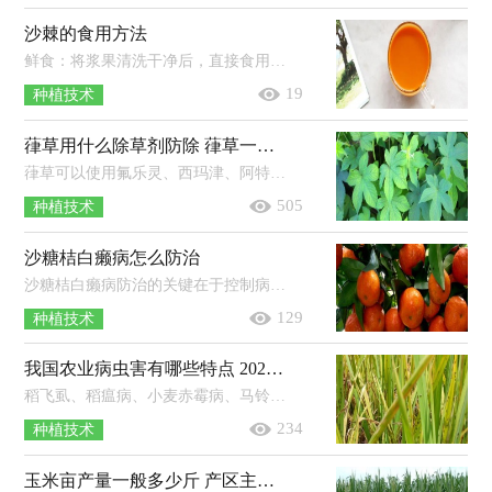
沙棘的食用方法
鲜食：将浆果清洗干净后，直接食用。榨汁：准备250g沙棘浆果，浆果清洗干净后放入冷开水中浸泡，然后捞出沥干水分榨汁，最后加入适量蜂蜜饮用...
19
种植技术
葎草用什么除草剂防除 葎草一般长在哪里
葎草可以使用氟乐灵、西玛津、阿特拉津、百草枯、2，4-D丁酯等除草剂进行防治。1、氟乐灵：播种前，每亩地使用100-166ml的48%氟乐灵乳...
505
种植技术
沙糖桔白癞病怎么防治
沙糖桔白癞病防治的关键在于控制病原菌及减少果面伤口；除做好清园工作外，应把握春梢抽生这一关键防治期；治疗白癞病有效药剂包括嘧菌...
129
种植技术
我国农业病虫害有哪些特点 2021年农业发展趋势
稻飞虱、稻瘟病、小麦赤霉病、马铃薯晚疫病等重大病虫害频繁发生。草地贪夜蛾、黏虫、飞蝗、稻纵卷叶螟、草地螟等迁飞性的害虫此...
234
种植技术
玉米亩产量一般多少斤 产区主要分布在哪？