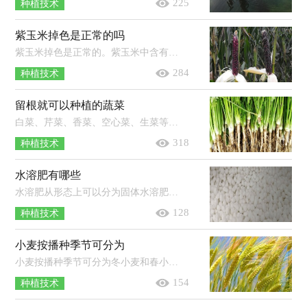
225
种植技术
紫玉米掉色是正常的吗
紫玉米掉色是正常的。紫玉米中含有花青素，当它在水中被烹煮的时候其花青素就会被分解出来，从而将水染成了紫色，但这并不会影响到它的...
284
种植技术
留根就可以种植的蔬菜
白菜、芹菜、香菜、空心菜、生菜等都可以留根种植。其中留根种植白菜时，将白菜根横向切2-3厘米左右的块，栽种到装有土的花盆里，大约1...
318
种植技术
水溶肥有哪些
水溶肥从形态上可以分为固体水溶肥料和液体水溶肥料，从养分的含量来区分可以分为大量元素水溶肥料、中量元素水溶肥料、微量元素水...
128
种植技术
小麦按播种季节可分为
小麦按播种季节可分为冬小麦和春小麦。冬小麦是指在当年的秋季播种、翌年夏季收获的小麦，按产区可分为北方冬小麦和南方冬小麦两大...
154
种植技术