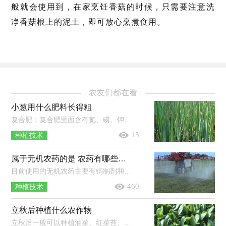
般就会使用到，在家烹饪香菇的时候，只需要注意洗
净香菇根上的泥土，即可放心烹煮食用。
农友们都在看
小葱用什么肥料长得粗
复合肥：复合肥里面含有氮、磷、钾元素，使用时可以直接添加在土壤里，等到土壤吸收之后小葱就可以吸收。豆饼肥：豆饼肥使用时先将其捣碎...
15
种植技术
属于无机农药的是 农药有哪些种类
目前使用的无机农药主要有铜制剂和硫制剂，铜制剂有硫酸铜、波尔多液等，硫制剂有硫黄、石硫合剂等。使用农药时一定不能一药连用，常用...
460
种植技术
立秋后种植什么农作物
立秋后一般可以种植油菜、红菜苔、萝卜、香菜、菠菜、白菜等农作物。1、油菜：一般可在8月中下旬种植，到了9月底即可收获，从播种到收...