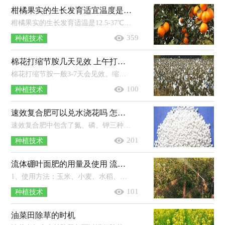
柑橘果实的生长发育适宜温度是 附种植方法和条件
柑橘果实的生长发育适温是12.5-37℃，秋季花芽分化时，白天适温为20℃左右，晚上适温为10℃左右。年日照时长达到1200-2200小时的地区适...
359
种植技术
棉花打缩节胺几天见效 上午打还是下午打好 打多了用什么方法补救
棉花打缩节胺一般3-7天会见效。缩节胺的优点：可以延缓棉花主茎、果枝的伸长，防止棉花徒长；能有效控制棉花顶芽、叶枝和腋芽的生长；能...
100
种植技术
速效复合肥可以兑水浇花吗 怎么用
速效复合肥中包含了氮、磷、钾三种元素，能够给花卉提供所必需的营养物质，在使用时，一般将复合肥按照比例兑水溶解后浇花；其中兑水比例...
201
种植技术
流体硼叶面肥的用量及使用 流体硼叶面肥在玉米什么时候用
1、使用方法：玉米、小麦、水稻、瓜果、油菜、花椰菜、大白菜、甘蓝等作物使用时的稀释倍数为1500-2000倍，果树、棉花等经济作物以及...
101
种植技术
油菜田除草的时机