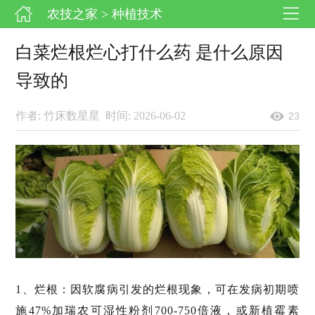
农技之家
> 种植技术
白菜烂根烂心打什么药 是什么原因
导致的
作者: 竹床数星星
时间: 2026-06-02
23
1、烂根：因软腐病引发的烂根现象，可在发病初期喷
施47%加瑞农可湿性粉剂700-750倍液，或新植霉素