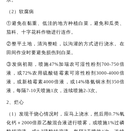
（2）软腐病
①避免在黏重、低洼的地方种植白菜，避免和瓜类、
茄科、十字花科作物进行连作。
②整平土地，清沟整畦，以沟灌的方式进行浇水。在
田间作业时要避免损伤到白菜。
③发病初期，喷施47%加瑞农可湿性粉剂700-750倍
液，或72%农用硫酸链霉素可溶性粉剂3000-4000倍
液，或新植霉素4000倍液，或14%络氨铜水剂350倍
液，每隔7-10天喷施1次，连续喷施2-3次。
2、烂心
（1）发现干烧心情况时，应马上浇水，然后用0.7%氧
化钙＋2000倍萘乙酸混合液进行喷雾，或喷施1%过磷