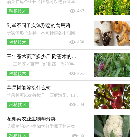
油菜在每个生长阶段都可以进行除草。如果是免耕油菜田，可在播种后进行一次性杀老草和封闭土壤，可亩用41％农达60-80毫升，混用90％禾耐斯4...
432
种植技术
列举不同子实体形态的食用菌
子实体形态多样，不同种类各不相同，有的是伞状（如蘑菇、香菇），有的是贝壳状（如平菇），有的是漏斗状（如鸡油菌），有的是头状（如猴头菇），有的是毛刷状...
460
种植技术
三年苍术亩产多少斤 附苍术的种植方法
1、三年苍术亩产（鲜根茎）为2000-3000公斤左右，亩产干品约为500-700公斤左右。2、平地种植苍术做畦时中间要略高，宽为120-140厘米，高为2...
461
种植技术
苹果树能嫁接什么树
苹果树可以嫁接楸子、西府海棠、山荆子等蔷薇科植物。苹果树嫁接可以保持品种的优良性状；在结果大树上采用的枝、芽培育的苗木能提...
334
种植技术
花椰菜农业生物学分类
花椰菜的农业生物学分类属于甘蓝类。甘蓝类蔬菜是属于十字花科芸薹属甘蓝种的一二年生草本植物变种群，以叶及其变态器官、茎和花的...
55
种植技术