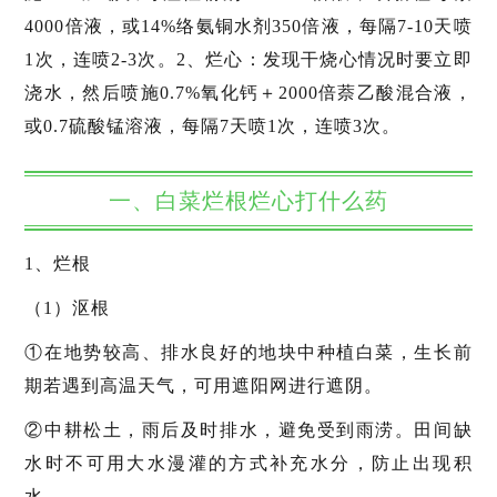
4000倍液，或14%络氨铜水剂350倍液，每隔7-10天喷
1次，连喷2-3次。2、烂心：发现干烧心情况时要立即
浇水，然后喷施0.7%氧化钙＋2000倍萘乙酸混合液，
或0.7硫酸锰溶液，每隔7天喷1次，连喷3次。
一、白菜烂根烂心打什么药
1、烂根
（1）沤根
①在地势较高、排水良好的地块中种植白菜，生长前
期若遇到高温天气，可用遮阳网进行遮阴。
②中耕松土，雨后及时排水，避免受到雨涝。田间缺
水时不可用大水漫灌的方式补充水分，防止出现积
水。