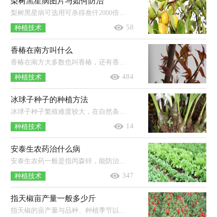
梨树黑星病图片与如何防治
梨树黑星病可选用可杀得叁仟2000倍、10%苯醚甲环唑3000倍、40%杜邦福星10000倍、80%汉邦多菌灵2000倍等农药进行防治，连喷3-4次，间...
58
种植技术
香椿在南方叫什么
香椿在南方大多数也叫香椿，还有香椿芽、香桩头等。香椿为落叶乔木，原产于中国，分布于长江南北的广泛地区，果实是椭圆形蒴果，树体高大，是...
484
种植技术
冰球子种子的种植方法
冰球子种子繁殖难度较大，在自然条件下播种出芽率极低，所以一般不使用。冰球子可以用块茎进行种植，选择疏松透气、排水好的土壤，在春、...
14
种植技术
安泰生农药治什么病
安泰生农药一般是指丙森锌，能防治黄瓜霜霉病、大白菜霜霉病、番茄早疫病和晚疫病、芒果炭疽病，且对白粉病、锈病和葡萄孢属病菌引起...
347
种植技术
指天椒亩产量一般多少斤
指天椒的亩产量与品种、种植季节以及栽培技术水平等多种因素有关，一般品种亩产可达1500-2000斤，高产品种经精心管理，亩产可达4000-50...