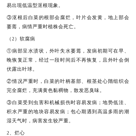
易出现低温型沤根现象。
③沤根后白菜的根部会腐烂，叶片会发黄，地上部会
萎蔫，病情严重时植株会死亡。
（2）软腐病
①病部呈水渍状，外叶失水萎蔫，发病初期可在早、
晚恢复正常，经过一段时间后不再恢复，且外叶会倒
伏露出叶球。
②情况严重时，白菜的叶柄基部、根茎处心隋组织会
完全腐烂，充满黄色黏稠物，散发恶臭味。
③白菜受到虫害和机械损伤时容易发病；地势低洼、
积水严重的地块容易发病；包心期遇到高温多雨的潮
湿天气时，病害发生较严重。
2、烂心