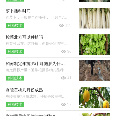
萝卜播种时间
春萝卜：一般在早春播种，于4月至7月份成熟收获。夏萝卜：一般在5-6月份播种，7-8月份成熟收获。秋萝卜：一般在7月份播种，10月份成熟。冬萝...
259
种植技术
榨菜北方可以种植吗
榨菜可以在北方种植，但是受到冻害的几率较高，建议使用大棚进行种植。榨菜是一种不耐寒的作物，定植后如果遇到冷空气，则很容易在苗期就...
90
种植技术
如何制定年施肥计划 施肥为什么能增产
确定目标产量：通常根据作物的品种特性和产量潜力来确定。计算养分吸收量：根据目标产量以及作物对养分的吸收量来确定。调整养分施用...
41
种植技术
炎陵黄桃几月份成熟
炎陵黄桃7月份成熟。种植炎陵黄桃，需在4月下旬疏除黄果、小果及果面茸毛无光泽的果等，5月中旬疏除病虫果、畸形果、密集果等，一般长...
92
种植技术