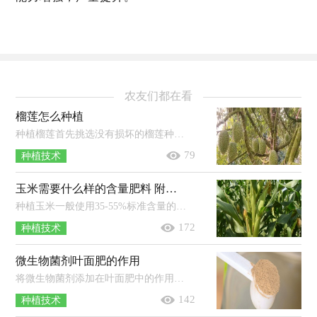
农友们都在看
榴莲怎么种植
种植榴莲首先挑选没有损坏的榴莲种子，清洗干净，晾干之后留作备用，然后春季将处理好的种子播撒下去，上面覆盖上一层薄土，盖住种子即可，定...
79
种植技术
玉米需要什么样的含量肥料 附玉米肥料的配方比例
种植玉米一般使用35-55%标准含量的复合肥就能达到肥效，具体需根据玉米品种和地块的肥力来选择肥料类型。1、高肥力夏玉米田：可亩施1...
172
种植技术
微生物菌剂叶面肥的作用
将微生物菌剂添加在叶面肥中的作用有：为农作物提供能够被直接吸收的养分，避免养分在土壤中固定与退化；提高农作物的抗逆能力以及光合...
142
种植技术