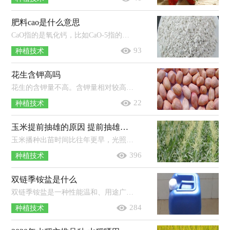
肥料cao是什么意思
CaO指的是氧化钙，比如CaO-5指的就是氧化钙（或钙元素）的含量为5%。氧化钙是一种无机化合物，俗名为生石灰，其物理性状是白色的粉末，不纯者...
93
种植技术
花生含钾高吗
花生的含钾量不高。含钾量相对较高的食物有：玉米、韭菜、黄豆芽、莴苣、鲤鱼、鲢鱼、黄鳝、瘦猪肉、羊肉、牛肉、猪腰、红枣、香蕉...
22
种植技术
玉米提前抽雄的原因 提前抽雄怎么办
玉米播种出苗时间比往年更早，光照不足，温度异常，土壤缺水干旱以及病虫害的侵害等都有可能会造成玉米提前抽雄；另外部分品种的玉米抽雄...
396
种植技术
双链季铵盐是什么
双链季铵盐是一种性能温和、用途广泛、毒性较低的消毒剂。特点：溶液无色透明，性质稳定，不挥发、不分解、无刺激性气味；使用后一般不会...
284
种植技术