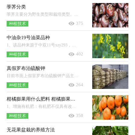
荸荠分类
荸荠主要分为野生类型和栽培类型。野生类型：叶状茎较细、较矮、球茎较小。栽培类型：叶状茎较粗、较高、球茎较大。栽培类型的荸荠品...
375
种植技术
中油杂19号油菜品种
1、该品种来源于中双11号xzy293，在2014年1月17日审定通过。2、该品种是甘蓝型半冬性化学诱导雄性不育两系杂交品种，230天的生育期。...
402
种植技术
真假罗布泊硫酸钾
目前市面上假冒罗布泊硫酸钾产品主要有：硫酸铵冒充硫酸钾、氯化钾冒充硫酸钾等。真正的罗布泊硫酸钾K2O含量均在51%以上，且不含游离...
264
种植技术
柑橘膨果用什么肥料 柑橘膨果是什么时候
1、增施有机肥：有机肥不仅具有改善土壤，增强土壤透气性的作用，还有利于根系生长与呼吸。2、少施氮肥：如果柑橘植株体内的氮肥过多，不仅...
358
种植技术
无花果盆栽的养殖方法