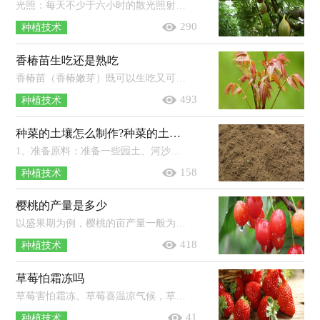
光照：每天不少于六小时的散光照射，中午要适当遮阴，冬季可接受全光照。土壤：排水性好，且疏松度较高的土壤比较适合无花果生长。温度：保持...
290
种植技术
香椿苗生吃还是熟吃
香椿苗（香椿嫩芽）既可以生吃又可以熟吃，也可以用盐腌制后再吃。香椿是一种属于无患子目、楝科、椿族、香椿属、香椿种的植物，又名香椿...
493
种植技术
种菜的土壤怎么制作?种菜的土壤是酸性好还是碱性好
1、准备原料：准备一些园土、河沙、腐叶土，这些土壤的结构会对蔬菜的生长起到不同的作用。2、比例混合：将2份河沙、3份腐叶土、5份园...
158
种植技术
樱桃的产量是多少
以盛果期为例，樱桃的亩产量一般为750-1000千克，高产园可达2000千克以上。樱桃树是一种喜光、喜温、喜湿、喜肥的果树，适合在年均气温...
418
种植技术
草莓怕霜冻吗
草莓害怕霜冻。草莓喜温凉气候，草莓根系生长温度为5-30℃，适温为15-22℃，茎叶生长适温为20-30℃，芽在零下15℃至10℃较易发生冻害，花芽...
41
种植技术