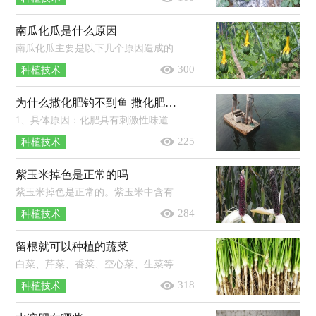
南瓜化瓜是什么原因
南瓜化瓜主要是以下几个原因造成的：主要原因是花期气温不适，而不适的温度条件会导致南瓜的授粉结瓜受到很严重影响；次要原因是在南瓜...
300
种植技术
为什么撒化肥钓不到鱼 撒化肥三天下雨有效吗
1、具体原因：化肥具有刺激性味道，撒入水中后鱼在短时间内难以适应，使得开口情况不佳。2、处理方法：选择在下雨天气去垂钓，或用增氧剂打...
225
种植技术
紫玉米掉色是正常的吗
紫玉米掉色是正常的。紫玉米中含有花青素，当它在水中被烹煮的时候其花青素就会被分解出来，从而将水染成了紫色，但这并不会影响到它的...
284
种植技术
留根就可以种植的蔬菜
白菜、芹菜、香菜、空心菜、生菜等都可以留根种植。其中留根种植白菜时，将白菜根横向切2-3厘米左右的块，栽种到装有土的花盆里，大约1...
318
种植技术