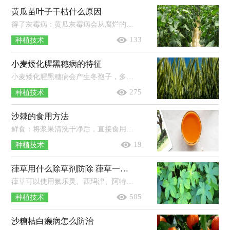
黄瓜苗叶子干枯什么原因
得了灰霉病：黄瓜灰霉病会从腐烂的果实上蔓延到根茎上，再传染到其它的叶子上面，被感染的叶子会出现干枯的现象，严重的话会让整个叶子腐...
133
种植技术
小麦矮化腥黑穗病的特征
小麦矮化腥黑穗病会产生冬孢子，多生于子房内，形成黑粉状的孢子团，呈球形或近球形，色呈黄褐色至暗棕褐色，其外孢壁的多角形网眼状饰纹，网...
275
种植技术
沙棘的食用方法
鲜食：将浆果清洗干净后，直接食用。榨汁：准备250g沙棘浆果，浆果清洗干净后放入冷开水中浸泡，然后捞出沥干水分榨汁，最后加入适量蜂蜜饮用...
19
种植技术
葎草用什么除草剂防除 葎草一般长在哪里
葎草可以使用氟乐灵、西玛津、阿特拉津、百草枯、2，4-D丁酯等除草剂进行防治。1、氟乐灵：播种前，每亩地使用100-166ml的48%氟乐灵乳...
505
种植技术
沙糖桔白癞病怎么防治