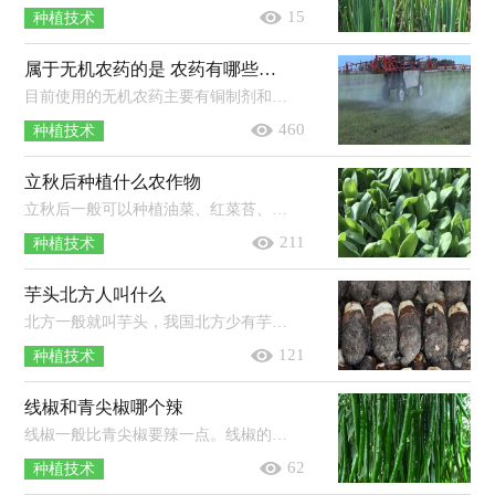
15
种植技术
属于无机农药的是 农药有哪些种类
目前使用的无机农药主要有铜制剂和硫制剂，铜制剂有硫酸铜、波尔多液等，硫制剂有硫黄、石硫合剂等。使用农药时一定不能一药连用，常用...
460
种植技术
立秋后种植什么农作物
立秋后一般可以种植油菜、红菜苔、萝卜、香菜、菠菜、白菜等农作物。1、油菜：一般可在8月中下旬种植，到了9月底即可收获，从播种到收...
211
种植技术
芋头北方人叫什么
北方一般就叫芋头，我国北方少有芋头种植，芋头和它的名字一起从南方传入北方。我国的芋头资源较为丰富，主要分布在珠江、长江及淮河流...
121
种植技术
线椒和青尖椒哪个辣
线椒一般比青尖椒要辣一点。线椒的特点是果实小羊角形，果长25-30厘米，果面光滑，果顶渐尖且微弯，青熟果实呈绿色，老熟果实呈红色；尖椒的...
62
种植技术