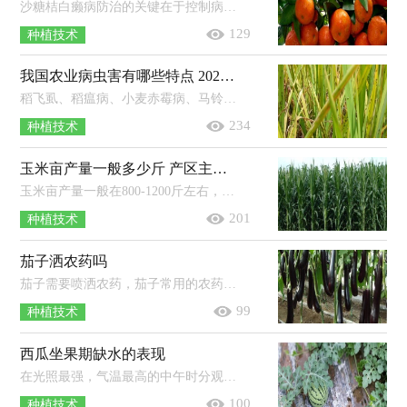
沙糖桔白癞病防治的关键在于控制病原菌及减少果面伤口；除做好清园工作外，应把握春梢抽生这一关键防治期；治疗白癞病有效药剂包括嘧菌...
129
种植技术
我国农业病虫害有哪些特点 2021年农业发展趋势
稻飞虱、稻瘟病、小麦赤霉病、马铃薯晚疫病等重大病虫害频繁发生。草地贪夜蛾、黏虫、飞蝗、稻纵卷叶螟、草地螟等迁飞性的害虫此...
234
种植技术
玉米亩产量一般多少斤 产区主要分布在哪？
玉米亩产量一般在800-1200斤左右，但像地理环境、品种、栽培管理技术等因素都会影响产量，一般光热条件好、优质丰产抗病品种、规范化...
201
种植技术
茄子洒农药吗
茄子需要喷洒农药，茄子常用的农药有：杀稗王、杀虫丹以及精异丙甲草胺等。使用农药时应严格按照说明书使用，注意药物的浓度以及对应的...
99
种植技术
西瓜坐果期缺水的表现
在光照最强，气温最高的中午时分观察西瓜植株叶片，若叶片萎蔫过早，萎蔫时间偏长且恢复较慢，说明缺水，若叶片萎蔫但很快就可以恢复，说明不...
100
种植技术