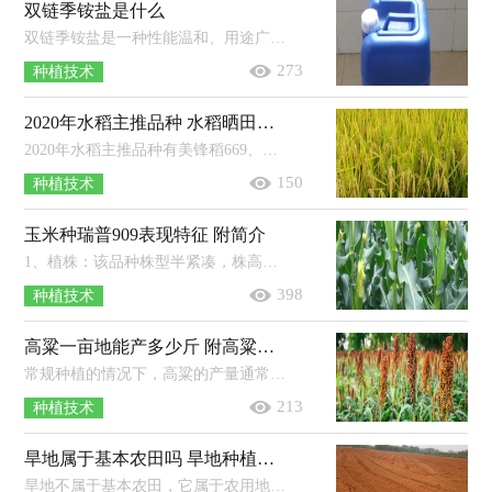
双链季铵盐是什么
双链季铵盐是一种性能温和、用途广泛、毒性较低的消毒剂。特点：溶液无色透明，性质稳定，不挥发、不分解、无刺激性气味；使用后一般不会...
273
种植技术
2020年水稻主推品种 水稻晒田期是不是拔节期
2020年水稻主推品种有美锋稻669、宜香优2115、天优1177、广两优800和荃优822等。美锋稻669：它生育期为154天左右，属于中熟品种，在苗...
150
种植技术
玉米种瑞普909表现特征 附简介
1、植株：该品种株型半紧凑，株高约为290cm，穗位高约为105cm，共21片叶，果穗呈筒型，穗长约为19.8cm，穗行18行，行粒数38粒，穗轴为粉色，籽粒为黄...
398
种植技术
高粱一亩地能产多少斤 附高粱的种植方法
常规种植的情况下，高粱的产量通常为700-900斤左右/亩，具体产量因种植时间、种植方法、管理方法而异。若想增加高粱的产量，可与豆科作...
213
种植技术
旱地属于基本农田吗 旱地种植什么农作物好
旱地不属于基本农田，它属于农用地（无灌溉设施，主要依靠降水种植旱生农作物的耕地），而基本农田是我国按照一定时期的人口和社会经济发展...