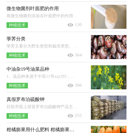
微生物菌剂叶面肥的作用
将微生物菌剂添加在叶面肥中的作用有：为农作物提供能够被直接吸收的养分，避免养分在土壤中固定与退化；提高农作物的抗逆能力以及光合...
130
种植技术
荸荠分类
荸荠主要分为野生类型和栽培类型。野生类型：叶状茎较细、较矮、球茎较小。栽培类型：叶状茎较粗、较高、球茎较大。栽培类型的荸荠品...
364
种植技术
中油杂19号油菜品种
1、该品种来源于中双11号xzy293，在2014年1月17日审定通过。2、该品种是甘蓝型半冬性化学诱导雄性不育两系杂交品种，230天的生育期。...
396
种植技术
真假罗布泊硫酸钾
目前市面上假冒罗布泊硫酸钾产品主要有：硫酸铵冒充硫酸钾、氯化钾冒充硫酸钾等。真正的罗布泊硫酸钾K2O含量均在51%以上，且不含游离...
255
种植技术
柑橘膨果用什么肥料 柑橘膨果是什么时候