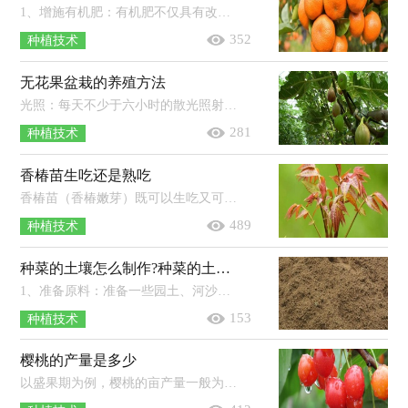
1、增施有机肥：有机肥不仅具有改善土壤，增强土壤透气性的作用，还有利于根系生长与呼吸。2、少施氮肥：如果柑橘植株体内的氮肥过多，不仅...
352
种植技术
无花果盆栽的养殖方法
光照：每天不少于六小时的散光照射，中午要适当遮阴，冬季可接受全光照。土壤：排水性好，且疏松度较高的土壤比较适合无花果生长。温度：保持...
281
种植技术
香椿苗生吃还是熟吃
香椿苗（香椿嫩芽）既可以生吃又可以熟吃，也可以用盐腌制后再吃。香椿是一种属于无患子目、楝科、椿族、香椿属、香椿种的植物，又名香椿...
489
种植技术
种菜的土壤怎么制作?种菜的土壤是酸性好还是碱性好
1、准备原料：准备一些园土、河沙、腐叶土，这些土壤的结构会对蔬菜的生长起到不同的作用。2、比例混合：将2份河沙、3份腐叶土、5份园...
153
种植技术
樱桃的产量是多少
以盛果期为例，樱桃的亩产量一般为750-1000千克，高产园可达2000千克以上。樱桃树是一种喜光、喜温、喜湿、喜肥的果树，适合在年均气温...