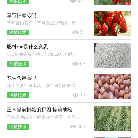
412
种植技术
草莓怕霜冻吗
草莓害怕霜冻。草莓喜温凉气候，草莓根系生长温度为5-30℃，适温为15-22℃，茎叶生长适温为20-30℃，芽在零下15℃至10℃较易发生冻害，花芽...
34
种植技术
肥料cao是什么意思
CaO指的是氧化钙，比如CaO-5指的就是氧化钙（或钙元素）的含量为5%。氧化钙是一种无机化合物，俗名为生石灰，其物理性状是白色的粉末，不纯者...
89
种植技术
花生含钾高吗
花生的含钾量不高。含钾量相对较高的食物有：玉米、韭菜、黄豆芽、莴苣、鲤鱼、鲢鱼、黄鳝、瘦猪肉、羊肉、牛肉、猪腰、红枣、香蕉...
16
种植技术
玉米提前抽雄的原因 提前抽雄怎么办
玉米播种出苗时间比往年更早，光照不足，温度异常，土壤缺水干旱以及病虫害的侵害等都有可能会造成玉米提前抽雄；另外部分品种的玉米抽雄...
388
种植技术