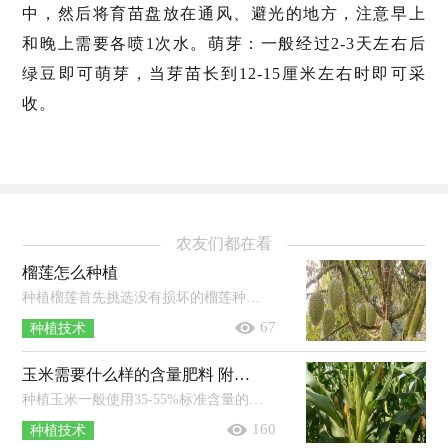
中，然后将育苗盘放在通风、避光的地方，注意早上
和晚上需要各喷1次水。萌芽：一般经过2-3天左右后
绿豆即可萌芽，当芽苗长到12-15厘米左右时即可采
收。
农友们都在看
榴莲怎么种植
种植榴莲首先挑选没有损坏的榴莲种子，清洗干净，晾干之后留作备用，然后春季将处理好的种子播撒下去，上面覆盖上一层薄土，盖住种子即可，定...
67
种植技术
玉米需要什么样的含量肥料 附玉米肥料的配方比例
种植玉米一般使用35-55%标准含量的复合肥就能达到肥效，具体需根据玉米品种和地块的肥力来选择肥料类型。1、高肥力夏玉米田：可亩施1...
160
种植技术