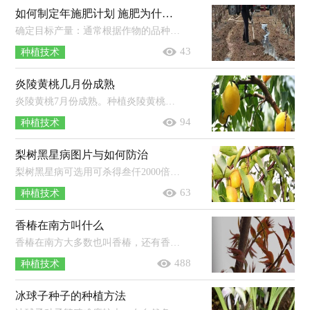
如何制定年施肥计划 施肥为什么能增产
确定目标产量：通常根据作物的品种特性和产量潜力来确定。计算养分吸收量：根据目标产量以及作物对养分的吸收量来确定。调整养分施用...
43
种植技术
炎陵黄桃几月份成熟
炎陵黄桃7月份成熟。种植炎陵黄桃，需在4月下旬疏除黄果、小果及果面茸毛无光泽的果等，5月中旬疏除病虫果、畸形果、密集果等，一般长...
94
种植技术
梨树黑星病图片与如何防治
梨树黑星病可选用可杀得叁仟2000倍、10%苯醚甲环唑3000倍、40%杜邦福星10000倍、80%汉邦多菌灵2000倍等农药进行防治，连喷3-4次，间...
63
种植技术
香椿在南方叫什么
香椿在南方大多数也叫香椿，还有香椿芽、香桩头等。香椿为落叶乔木，原产于中国，分布于长江南北的广泛地区，果实是椭圆形蒴果，树体高大，是...
488
种植技术
冰球子种子的种植方法