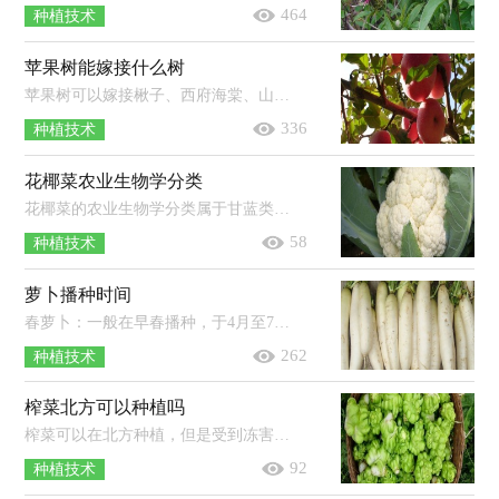
464
种植技术
苹果树能嫁接什么树
苹果树可以嫁接楸子、西府海棠、山荆子等蔷薇科植物。苹果树嫁接可以保持品种的优良性状；在结果大树上采用的枝、芽培育的苗木能提...
336
种植技术
花椰菜农业生物学分类
花椰菜的农业生物学分类属于甘蓝类。甘蓝类蔬菜是属于十字花科芸薹属甘蓝种的一二年生草本植物变种群，以叶及其变态器官、茎和花的...
58
种植技术
萝卜播种时间
春萝卜：一般在早春播种，于4月至7月份成熟收获。夏萝卜：一般在5-6月份播种，7-8月份成熟收获。秋萝卜：一般在7月份播种，10月份成熟。冬萝...
262
种植技术
榨菜北方可以种植吗
榨菜可以在北方种植，但是受到冻害的几率较高，建议使用大棚进行种植。榨菜是一种不耐寒的作物，定植后如果遇到冷空气，则很容易在苗期就...
92
种植技术