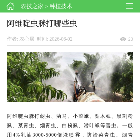
农技之家
> 种植技术
阿维啶虫脒打哪些虫
作者: 农心居
时间: 2026-06-02
23
阿维啶虫脒打蚜虫、蓟马、小菜蛾、梨木虱、黑刺粉
虱、菜青虫、烟青虫、白粉虱、潜叶蛾等害虫。一般
用4%乳油3000-5000倍液喷雾，防治菜青虫、烟青