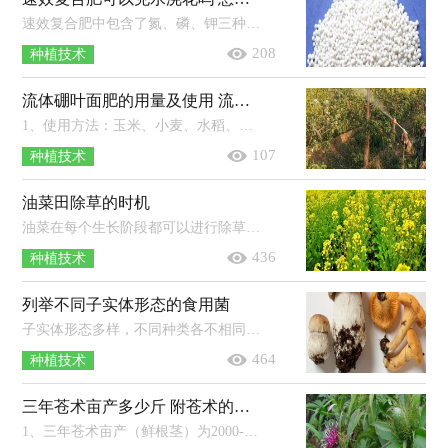
速效复合肥中包含了氮、磷、钾三种元素，能够给花卉提供所必需的营养物质，在使用时，一般将复合肥按照比例兑水溶解后浇花；其中兑水比例...
208
种植技术
流体硼叶面肥的用量及使用 流体硼叶面肥在玉米什么时候用
1、使用方法：玉米、小麦、水稻、瓜果、油菜、花椰菜、大白菜、甘蓝等作物使用时的稀释倍数为1500-2000倍，果树、棉花等经济作物以及...
107
种植技术
油菜田除草的时机
油菜在每个生长阶段都可以进行除草。如果是免耕油菜田，可在播种后进行一次性杀老草和封闭土壤，可亩用41％农达60-80毫升，混用90％禾耐斯4...
436
种植技术
列举不同子实体形态的食用菌
子实体形态多样，不同种类各不相同，有的是伞状（如蘑菇、香菇），有的是贝壳状（如平菇），有的是漏斗状（如鸡油菌），有的是头状（如猴头菇），有的是毛刷状...
464
种植技术
三年苍术亩产多少斤 附苍术的种植方法
1、三年苍术亩产（鲜根茎）为2000-3000公斤左右，亩产干品约为500-700公斤左右。2、平地种植苍术做畦时中间要略高，宽为120-140厘米，高为2...