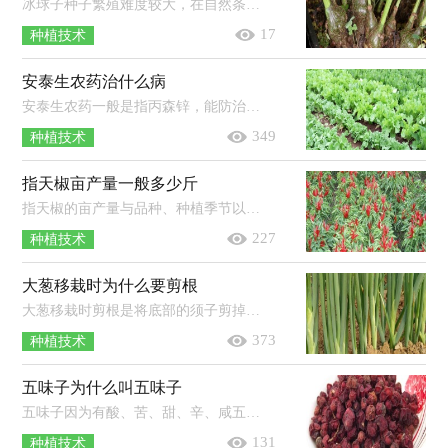
冰球子种子繁殖难度较大，在自然条件下播种出芽率极低，所以一般不使用。冰球子可以用块茎进行种植，选择疏松透气、排水好的土壤，在春、...
17
种植技术
安泰生农药治什么病
安泰生农药一般是指丙森锌，能防治黄瓜霜霉病、大白菜霜霉病、番茄早疫病和晚疫病、芒果炭疽病，且对白粉病、锈病和葡萄孢属病菌引起...
349
种植技术
指天椒亩产量一般多少斤
指天椒的亩产量与品种、种植季节以及栽培技术水平等多种因素有关，一般品种亩产可达1500-2000斤，高产品种经精心管理，亩产可达4000-50...
227
种植技术
大葱移栽时为什么要剪根
大葱移栽时剪根是将底部的须子剪掉，修剪后更好种，有的根系会团在一起，须根多也会消耗掉很多养分。修剪后能更好的吸收水分养分，葱栽到...
373
种植技术
五味子为什么叫五味子
五味子因为有酸、苦、甜、辛、咸五种味道，所以被称为“五味子”。五味子是一种中药，为木兰科植物五味子的干燥成熟果实，筛净灰屑后，除...
131
种植技术