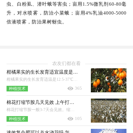
虫、白粉虱、潜叶蛾等害虫；亩用1.5%微乳剂60-80毫
升，对水喷雾，防治小菜蛾；亩用4%乳油4000-5000
倍液喷雾，防治果树蚜虫。
农友们都在看
柑橘果实的生长发育适宜温度是 附种植方法和条件
柑橘果实的生长发育适温是12.5-37℃，秋季花芽分化时，白天适温为20℃左右，晚上适温为10℃左右。年日照时长达到1200-2200小时的地区适...
365
种植技术
棉花打缩节胺几天见效 上午打还是下午打好 打多了用什么方法补救
棉花打缩节胺一般3-7天会见效。缩节胺的优点：可以延缓棉花主茎、果枝的伸长，防止棉花徒长；能有效控制棉花顶芽、叶枝和腋芽的生长；能...
105
种植技术
速效复合肥可以兑水浇花吗 怎么用