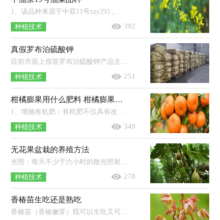
1、该品种来源于中双11号xzy293，在2014年1月17日审定通过。2、该品种是甘蓝型半冬性化学诱导雄性不育两系杂交品种，230天的生育期。...
392
种植技术
真假罗布泊硫酸钾
目前市面上假冒罗布泊硫酸钾产品主要有：硫酸铵冒充硫酸钾、氯化钾冒充硫酸钾等。真正的罗布泊硫酸钾K2O含量均在51%以上，且不含游离...
251
种植技术
柑橘膨果用什么肥料 柑橘膨果是什么时候
1、增施有机肥：有机肥不仅具有改善土壤，增强土壤透气性的作用，还有利于根系生长与呼吸。2、少施氮肥：如果柑橘植株体内的氮肥过多，不仅...
349
种植技术
无花果盆栽的养殖方法
光照：每天不少于六小时的散光照射，中午要适当遮阴，冬季可接受全光照。土壤：排水性好，且疏松度较高的土壤比较适合无花果生长。温度：保持...
278
种植技术
香椿苗生吃还是熟吃
香椿苗（香椿嫩芽）既可以生吃又可以熟吃，也可以用盐腌制后再吃。香椿是一种属于无患子目、楝科、椿族、香椿属、香椿种的植物，又名香椿...