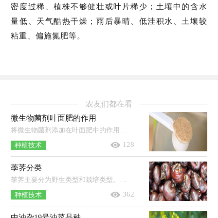
密度过稀、植株不够健壮或叶片稀少；土壤中的含水
量低、天气酷热干燥；雨后暴晴、低洼积水、土壤较
粘重、偏施氮肥等。
农友们都在看
微生物菌剂叶面肥的作用
将微生物菌剂添加在叶面肥中的作用有：为农作物提供能够被直接吸收的养分，避免养分在土壤中固定与退化；提高农作物的抗逆能力以及光合...
128
种植技术
荸荠分类
荸荠主要分为野生类型和栽培类型。野生类型：叶状茎较细、较矮、球茎较小。栽培类型：叶状茎较粗、较高、球茎较大。栽培类型的荸荠品...
362
种植技术
中油杂19号油菜品种