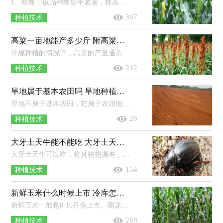
1、植株：该品种株型半紧凑，株高约为290cm，穗位高约为105cm，共21片叶，果穗呈筒型，穗长约为19.8cm，穗行18行，行粒数38粒，穗轴为粉色，籽粒为黄...
397
种植技术
高粱一亩地能产多少斤 附高粱的种植方法
常规种植的情况下，高粱的产量通常为700-900斤左右/亩，具体产量因种植时间、种植方法、管理方法而异。若想增加高粱的产量，可与豆科作...
212
种植技术
旱地属于基本农田吗 旱地种植什么农作物好
旱地不属于基本农田，它属于农用地（无灌溉设施，主要依靠降水种植旱生农作物的耕地），而基本农田是我国按照一定时期的人口和社会经济发展...
26
种植技术
大牙土天牛能不能吃 大牙土天牛什么时候出土
大牙土天牛可以吃，将其鞘翅撕去，掰除“大牙”，再放入锅内油炸，然后撒一些细盐即可食用。大牙土天牛雄虫体长28-46毫米左右，宽10-15毫米...
154
种植技术
新鲜玉米什么时候上市 冷库怎样大批量保存新鲜玉米？
新鲜玉米一般是8-10月份上市。黑龙江玉米成熟期一般都在每年的10月初；山东地区一般4月初种春玉米，8月末收获上市；河北地区夏播玉米一...
268
种植技术