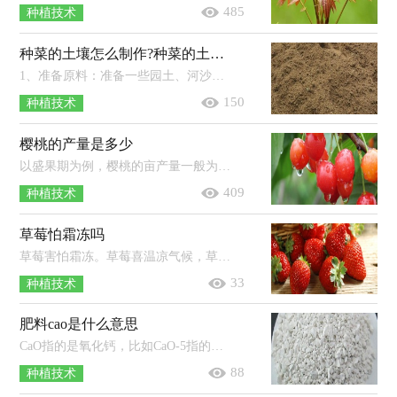
485
种植技术
种菜的土壤怎么制作?种菜的土壤是酸性好还是碱性好
1、准备原料：准备一些园土、河沙、腐叶土，这些土壤的结构会对蔬菜的生长起到不同的作用。2、比例混合：将2份河沙、3份腐叶土、5份园...
150
种植技术
樱桃的产量是多少
以盛果期为例，樱桃的亩产量一般为750-1000千克，高产园可达2000千克以上。樱桃树是一种喜光、喜温、喜湿、喜肥的果树，适合在年均气温...
409
种植技术
草莓怕霜冻吗
草莓害怕霜冻。草莓喜温凉气候，草莓根系生长温度为5-30℃，适温为15-22℃，茎叶生长适温为20-30℃，芽在零下15℃至10℃较易发生冻害，花芽...
33
种植技术
肥料cao是什么意思
CaO指的是氧化钙，比如CaO-5指的就是氧化钙（或钙元素）的含量为5%。氧化钙是一种无机化合物，俗名为生石灰，其物理性状是白色的粉末，不纯者...
88
种植技术