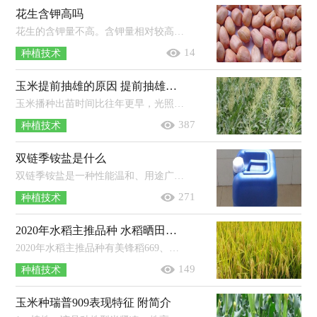
花生含钾高吗
花生的含钾量不高。含钾量相对较高的食物有：玉米、韭菜、黄豆芽、莴苣、鲤鱼、鲢鱼、黄鳝、瘦猪肉、羊肉、牛肉、猪腰、红枣、香蕉...
14
种植技术
玉米提前抽雄的原因 提前抽雄怎么办
玉米播种出苗时间比往年更早，光照不足，温度异常，土壤缺水干旱以及病虫害的侵害等都有可能会造成玉米提前抽雄；另外部分品种的玉米抽雄...
387
种植技术
双链季铵盐是什么
双链季铵盐是一种性能温和、用途广泛、毒性较低的消毒剂。特点：溶液无色透明，性质稳定，不挥发、不分解、无刺激性气味；使用后一般不会...
271
种植技术
2020年水稻主推品种 水稻晒田期是不是拔节期
2020年水稻主推品种有美锋稻669、宜香优2115、天优1177、广两优800和荃优822等。美锋稻669：它生育期为154天左右，属于中熟品种，在苗...
149
种植技术
玉米种瑞普909表现特征 附简介