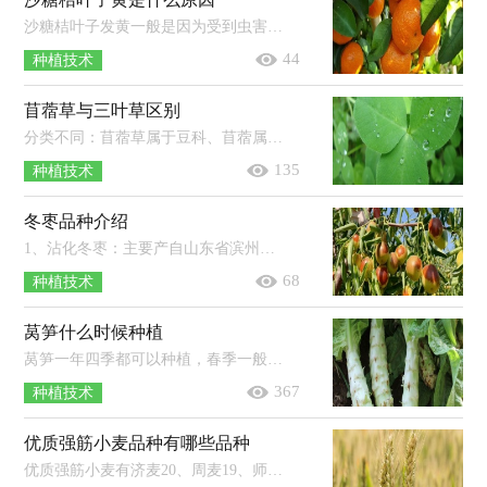
沙糖桔叶子发黄一般是因为受到虫害（如红蜘蛛）、营养失衡（如缺氮、缺铁）等原因导致的。红蜘蛛主要为害柑橘叶片、枝梢和果实，严重时被害...
44
种植技术
苜蓿草与三叶草区别
分类不同：苜蓿草属于豆科、苜蓿属，三叶草属于豆科、车轴草属。品种不同：苜蓿草通常指苜蓿属植物，三叶草通常指具有三出指状复叶的草本...
135
种植技术
冬枣品种介绍
1、沾化冬枣：主要产自山东省滨州市沾化区，果实中等偏大，果皮薄而脆，果肉细嫩多汁。2、大荔冬枣：陕西省渭南市大荔县的特产，果个大，果皮薄...
68
种植技术
莴笋什么时候种植
莴笋一年四季都可以种植，春季一般在2-3月份种植，此时种植成活率较高；夏季一般在6-7月份种植，种植后需要用遮阳网防晒；秋季一般在8-9月...
367
种植技术
优质强筋小麦品种有哪些品种
优质强筋小麦有济麦20、周麦19、师栾02-1、鄂麦23、新麦26、永良4号等品种。1、济麦20：属于中晚熟半冬性小麦，株型紧凑，株高73厘米左...