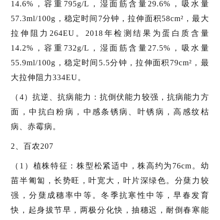
14.6%，容重795g/L，湿面筋含量29.6%，吸水量
57.3ml/100g，稳定时间7分钟，拉伸面积58cm²，最大
拉伸阻力264EU。2018年检测结果为蛋白质含量
14.2%，容重732g/L，湿面筋含量27.5%，吸水量
55.9ml/100g，稳定时间5.5分钟，拉伸面积79cm²，最
大拉伸阻力334EU。
（4）抗逆、抗病能力：抗倒伏能力较强，抗病能力方
面，中抗白粉病，中感条锈病、叶锈病，高感纹枯
病、赤霉病。
2、百农207
（1）植株特征：株型松紧适中，株高约为76cm。幼
苗半匍匐，长势旺，叶宽大，叶片深绿色。分蘖力较
强，分蘖成穗率中等。冬季抗寒性中等，早春发育
快，起身拔节早，两极分化快，抽穗迟，耐倒春寒能