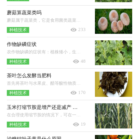
蘑菇算蔬菜类吗
蘑菇属于蔬菜类，它是食用菌类蔬菜。蘑菇是一种可以在室内种植的食用菌，它从菌丝体开始逐渐生长成子实体，其体内并没有叶绿素的存在，因...
233
种植技术
作物缺磷症状
农作物缺磷的症状有：植株矮小，生长缓慢，地下部分严重受到抑制；植株的叶色呈暗绿色或紫红色，叶片无光泽，从下部叶开始逐渐死亡脱落；植株的...
48
种植技术
茶叶怎么发酵当肥料
首先将茶叶与水果皮、醋等酸性物质混合，再放入密封的容器中，放在太阳直射的地方进行发酵，保证其温度在40℃左右，温度过高时可加适量凉...
170
种植技术
玉米打缩节胺是增产还是减产 缩节胺打过量了怎么办
在合理使用缩节胺的情况下，可在一定程度上提高玉米产量，若过量使用缩节胺，则容易使玉米的生长受到抑制，导致减产。使用缩节胺应根据玉...
19
种植技术
沙糖桔叶子黄是什么原因