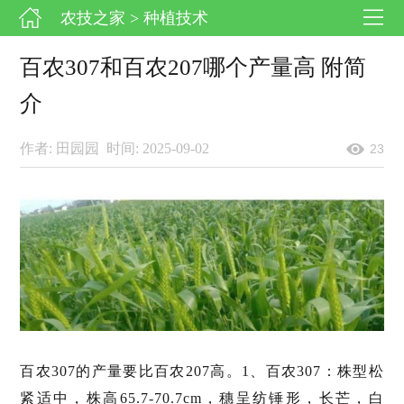
农技之家
> 种植技术
百农307和百农207哪个产量高 附简
介
作者: 田园园
时间: 2025-09-02
23
百农307的产量要比百农207高。1、百农307：株型松
紧适中，株高65.7-70.7cm，穗呈纺锤形，长芒，白