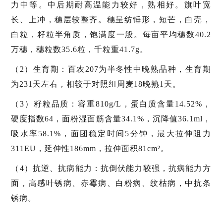
力中等。中后期耐高温能力较好，熟相好。旗叶宽
长、上冲，穗层较整齐。穗呈纺锤形，短芒，白壳，
白粒，籽粒半角质，饱满度一般。每亩平均穗数40.2
万穗，穗粒数35.6粒，千粒重41.7g。
（2）生育期：百农207为半冬性中晚熟品种，生育期
为231天左右，相较于对照组周麦18晚熟1天。
（3）籽粒品质：容重810g/L，蛋白质含量14.52%，
硬度指数64，面粉湿面筋含量34.1%，沉降值36.1ml，
吸水率58.1%，面团稳定时间5分钟，最大拉伸阻力
311EU，延伸性186mm，拉伸面积81cm²。
（4）抗逆、抗病能力：抗倒伏能力较强，抗病能力方
面，高感叶锈病、赤霉病、白粉病、纹枯病，中抗条
锈病。