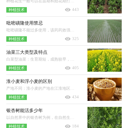
种植花生一般可以在苗期和始花期打芸苔素。苗期：用有效成分的含量为0.5-1毫克/升的芸苔素内酯对花生幼苗的茎叶进行喷施即可，喷施后...
443
种植技术
吡嘧磺隆使用禁忌
吡嘧磺隆不能过多使用，该药药效强，需按说明书严格使用，以免造成药害；不能在杂草长出后使用，吡嘧磺隆只能防治萌芽期至2叶期以内的杂草，...
325
种植技术
油菜三大类型及特点
白菜型油菜：生育期短，成熟较早，耐瘠薄，抗病力弱，生产潜力小，稳产性差，含油量中等，一般在35-38％。芥菜型油菜：含油量低，一般在30-35％，且油品质较...
405
种植技术
淮小麦和浮小麦的区别
产地不同：淮小麦的产地在江淮地区，因此被称为淮小麦。浮小麦则通常是生长在北方地区的，对环境的适应能力强，全国各地都有栽培。泡水后...
434
种植技术
银杏树能活多少年
以自然界中的银杏树为例，在自然生长的情况下，它的寿命可达到上千年，甚至是5000年之久。银杏树在很早以前就已经生长在地球上，但是现存...
184
种植技术