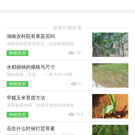
农友们都在看
湖南农科院有果苗买吗
湖南农科院有果苗买，比如猕猴桃苗等树苗。果苗即为果树的幼苗，一般是经过人工培育而成的，其种类极多，培育地在全国各地均有分布，比如广...
367
种植技术
水稻插秧的规格与尺寸
插秧规格（密度）：一般为30×10厘米（10-12厘米），每平方米可插秧25-33穴，每穴可插5-7株秧苗，基本苗数一般为125-200株/平方米。插秧尺寸（距离）：...
61
种植技术
早糯玉米育苗方法
选择避风向阳、排灌方便的田地来根据不同的育苗方式整地以及做苗床，然后在播种前晒种1-2天，并进行选种（去除病籽、虫籽、破籽等），再按...
314
种植技术
花生什么时候打芸苔素