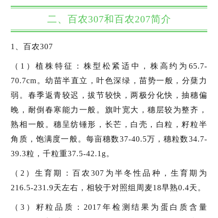
二、百农307和百农207简介
1、百农307
（1）植株特征：株型松紧适中，株高约为65.7-
70.7cm。幼苗半直立，叶色深绿，苗势一般，分蘖力
弱。春季返青较迟，拔节较快，两极分化快，抽穗偏
晚，耐倒春寒能力一般。旗叶宽大，穗层较为整齐，
熟相一般。穗呈纺锤形，长芒，白壳，白粒，籽粒半
角质，饱满度一般。每亩穗数37-40.5万，穗粒数34.7-
39.3粒，千粒重37.5-42.1g。
（2）生育期：百农307为半冬性品种，生育期为
216.5-231.9天左右，相较于对照组周麦18早熟0.4天。
（3）籽粒品质：2017年检测结果为蛋白质含量