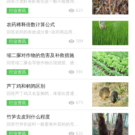
回答小龙虾有虾黄但是一般不能食用。小龙虾的虾黄位于虾头的中后部，而小龙虾的头部是吸收并处理毒素相对较多的地方，也是容易积聚病...
621
行业资讯
农药稀释倍数计算公式
回答农药的有效成分量=农药商品用量×农药商品浓度（%）。百万分浓度（毫克/千克）=百分浓度×10000；比如40%乐果乳油折算成百万分浓度则为...
599
行业资讯
缩二脲对作物的危害及补救措施
回答缩二脲会导致作物出现烧苗、烧根等现象，补救时可以用水冲洗土壤，将肥料稀释，若是刚施入不久的肥料，可用工具将肥料铲出。缩二脲是...
591
行业资讯
芦丁鸡和鹌鹑区别
回答芦丁鸡又名蓝胸鹑，体形比普通鹌鹑小，芦丁鸡全长约12厘米，体重35-48克，普通鹌鹑全长18厘米左右；在羽色上，雄芦丁鸡羽色十分鲜明显耀，...
675
行业资讯
竹笋去皮到什么程度
回答竹笋剥皮时一般要将外层的的壳全部去掉，直到露出笋肉（白色的部分）为止。竹笋去皮方法：将竹笋切成两半，即从根部的中心轴下刀，切到尖...
631
行业资讯