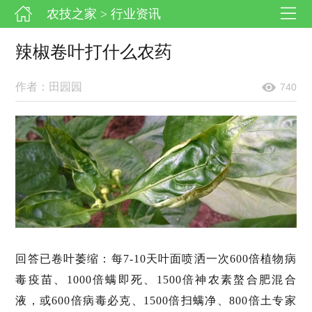
农技之家
> 行业资讯
辣椒卷叶打什么农药
作者：田园园
740
回答已卷叶萎缩：每7-10天叶面喷洒一次600倍植物病
毒疫苗、1000倍螨即死、1500倍神农素螯合肥混合
液，或600倍病毒必克、1500倍扫螨净、800倍土专家