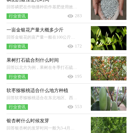
回答磷肥在作物播种前作基肥使用效果较佳，使用时间需根据播种时间决定，多数在春季或者秋季。磷肥容易被土壤固定，在土壤中移动性较小...
283
行业资讯
一亩金银花产量大概多少斤
回答金银花的亩产量一般在100公斤左右，三年达产后平均亩产干花达150-200公斤。金银花在中国各省均有分布，又名忍冬、金银藤、银藤、...
172
行业资讯
果树打石硫合剂什么时间
回答以北方为例，果树在冬季打石硫合剂的时间一般为11月份下旬至12月份上中旬（气温在4℃以上时），而春季打石硫合剂的时间一般为2月份中...
195
行业资讯
软枣猕猴桃适合什么地方种植
回答软枣猕猴桃适合在东北地区、西北地区、长江流域等地方种植。在种植软枣猕猴桃的时候要严格挑选种植地的地势、地形，如果要选择...
553
行业资讯
银杏树什么时候发芽
回答银杏树的发芽时间一般为3-4月份。银杏树是一种属于银杏目、银杏科、银杏属、银杏种的落叶乔木，其株高可达40米左右，胸径可达4米...