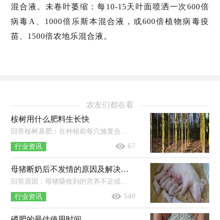
混合液。未卷叶萎缩：每10-15天叶面喷洒一次600倍
病毒A、1000倍乐斯本混合液，或600倍植物病毒疫
苗、1500倍农地乐混合液。
农友们都在看
桉树用什么肥料生长快
回答桉树基肥：在种植前每穴施复合肥料或桉树专用肥0.5-1斤，再用土覆盖。桉树追肥：在定植后1个月或者幼树长至1米时，每株施复混肥料或...
67
行业资讯
母猪断奶后不发情的原因及解决办法
回答原因：母猪吸收到的营养不足或者营养过剩，导致母猪断奶后发情不正常；母猪的身体还处于生长发育的阶段，其体成熟和性成熟没有同步；母...
540
行业资讯
磷肥的最佳使用时间