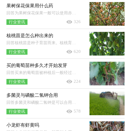
果树保花保果用什么药
回答为果树保花保果一般可以使用赤霉素、细胞分裂素等药物，在施药的同时如果配合硼肥和钙肥等叶面肥一起使用效果会更好。果树是指...
326
行业资讯
核桃苗是怎么种出来的
回答核桃苗是种子育苗而来。核桃育苗可以在春季或者秋季进行，种子需先用冷水浸种，直到吸水膨胀，有少量种子裂口时捞出，晾晒2-3天后待...
620
行业资讯
买的葡萄苗种多久才开始发芽
回答买来的葡萄苗被种植后一般经过15-30天左右即可发芽，具体时间会由于品种的不同而产生变化。注意事项：种植时要为葡萄苗准备好疏...
224
行业资讯
多菌灵与磷酸二氢钾合用
回答多菌灵和磷酸二氢钾是可以合用的，两者都是酸性药物。多菌灵主要在高温高湿的天气或者是作物生长的重要阶段用于防治细菌病害，磷...
578
行业资讯
小龙虾有虾黄吗