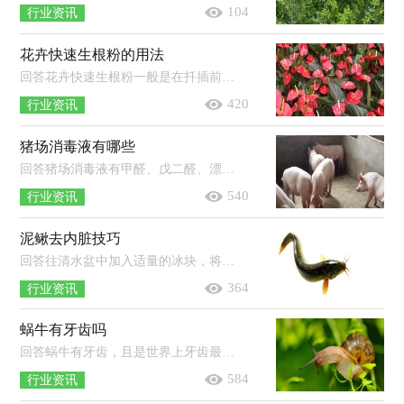
104
行业资讯
花卉快速生根粉的用法
回答花卉快速生根粉一般是在扦插前使用，将生根粉与水按照1：500的比例浸泡30-60分钟左右，但具体的浓度和时间可以根据说明进行。如果...
420
行业资讯
猪场消毒液有哪些
回答猪场消毒液有甲醛、戊二醛、漂白粉、次氯酸钠、单链和双链等。一般情况下，高温消毒时，温度达到60℃就可以将多数病原杀灭；紫外线...
540
行业资讯
泥鳅去内脏技巧
回答往清水盆中加入适量的冰块，将泥鳅放入冰水中浸泡10分钟左右，用剪刀剪开泥鳅的腮部，顺着腮部的口子剪开泥鳅的肚子，左手抓着泥鳅的...
364
行业资讯
蜗牛有牙齿吗
回答蜗牛有牙齿，且是世界上牙齿最多的动物。蜗牛的舌头上长着无数细小而整齐的角质牙齿，最多的有135排，每排105颗，因此它们的牙齿可以...
584
行业资讯