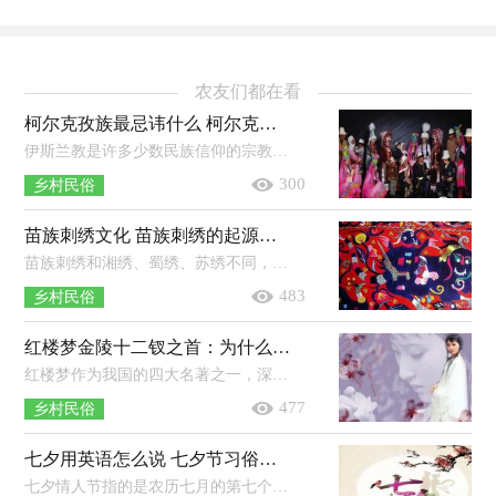
农友们都在看
柯尔克孜族最忌讳什么 柯尔克孜族禁忌介绍
伊斯兰教是许多少数民族信仰的宗教，而信奉伊斯兰教的民族许多的文化也和宗教息息相关。柯尔克孜族也和其他信奉伊斯兰教的民族一样...
300
乡村民俗
苗族刺绣文化 苗族刺绣的起源，有什么特点
苗族刺绣和湘绣、蜀绣、苏绣不同，它具有浓厚的苗族文化特色，具有独特而夸张的造型，很受苗族人的喜爱，苗族人出嫁前都会准备苗族刺绣。...
483
乡村民俗
红楼梦金陵十二钗之首：为什么会成为十二衩之首
红楼梦作为我国的四大名著之一，深得人心，不过很多人其实是读不懂红楼的，书中的每一个人刻画的简直太形象，不得不佩服作者，而红楼中金陵...
477
乡村民俗
七夕用英语怎么说 七夕节习俗用英语怎么说
七夕情人节指的是农历七月的第七个夜晚，这个节日是汉代传统的民间节日。七夕的晚上不仅仅是传说中的&ldquo;牛郎&rdquo;和&ldquo;...