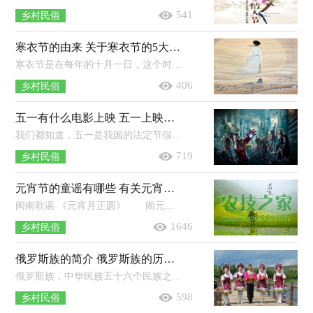
541
乡村民俗
寒衣节的由来 关于寒衣节的5大传说
寒衣节是在每年的十月一日，这个时候天气是属于比较的寒冷的，很多人会联想到自己的亲人也会寒冷，所以在这一天烧去衣物，来表示对于亲人...
406
乡村民俗
五一有什么电影上映 五一上映的电影有哪些
我们都知道，五一是我国的法定节假日之一，是很受欢迎的一个节日，很多事业单位都会放假休息。那么今年五一有什么电影呢？今年五一有什么...
719
乡村民俗
元宵节的童谣有哪些 有关元宵节的童谣推荐
闽南歌谣 《元宵月正圆》 闹元宵，月正圆，闽台同胞心相依，扶老携幼返故里，了却两岸长相思。热泪盈眶啥滋味？久别重逢分外喜！闹元宵，煮...
1646
乡村民俗
俄罗斯族的简介 俄罗斯族的历史起源，节日习俗
俄罗斯族，中华民族五十六个民族之一，语言属印欧语系斯拉夫语族东斯拉夫语支。中国境内俄罗斯族使用俄文，一般兼通俄、汉、维吾尔、哈...
598
乡村民俗