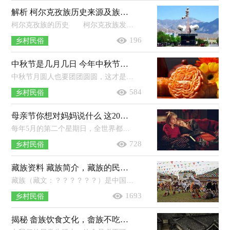
解析 柯尔克孜族历史来源及族名起源
柯尔克孜族的历史 柯尔克孜族发源于叶尼塞河流域，是一个拥有两千多年历史的古老民族。仅在我国汉文史籍记载中就曾多次出现，因为...
196
乡村民俗
中秋节是几月几日 今年中秋节是哪天
中秋节月圆人也要团团圆圆，这才是人们对于中秋节最美好的期待和祝福，因此中秋节也有&ldquo;团圆节&rdquo;的美称。在我国古代的历法...
584
乡村民俗
母亲节你想对妈妈说什么 这20句话献给最特别的她
每年5月的第二个星期日，全世界都会庆祝母亲节。作为子女，我们总希望在这一天为母亲制造点惊喜和感动，因为我们经常会忘记对她们说&ld...
728
乡村民俗
藏族资料 藏族简介，藏族的民族起源是什么
藏族（藏文：？？？？？？）是中国的56个民族之一，是青藏高原的原住民。在中国境内主要分布在西藏自治区、青海省和四川省西部，云南迪庆、甘肃甘南等地...
1693
乡村民俗
揭秘 畲族饮食文化，畲族不吃狗肉的原因及传说