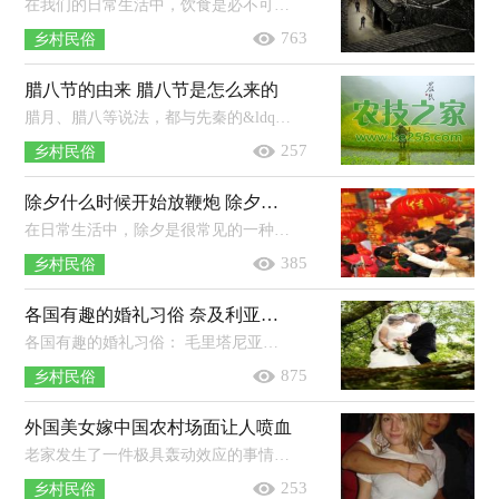
在我们的日常生活中，饮食是必不可少的，不仅仅是为了饱腹感，更是一种对食物追求的满足感。不过，对于有些食物来说，个别民族是禁止的，正如...
763
乡村民俗
腊八节的由来 腊八节是怎么来的
腊月、腊八等说法，都与先秦的&ldquo;蜡祭&rdquo;有很大关系。在那个文明草创的年代，为了吃饱，农业生产是头等大事，传说从上古圣王神农...
257
乡村民俗
除夕什么时候开始放鞭炮 除夕为什么要放炮
在日常生活中，除夕是很常见的一种传统节日，是在每年农历的最后一天。在除夕的时候，会有很多的风俗习惯，放鞭炮就是其中的一个习俗。那...
385
乡村民俗
各国有趣的婚礼习俗 奈及利亚婚礼，不够胖先取消婚礼
各国有趣的婚礼习俗： 毛里塔尼亚婚礼&mdash;&mdash;肥新娘最甲意！ 摩尔人是毛里塔尼亚的一个主要民族，他们的婚礼更是独树一帜。...
875
乡村民俗
外国美女嫁中国农村场面让人喷血
老家发生了一件极具轰动效应的事情，即我那位被公司临时派驻菲律宾的侄子带回来了一个菲律宾媳妇。 农民的儿子娶个外国女人，这在...
253
乡村民俗