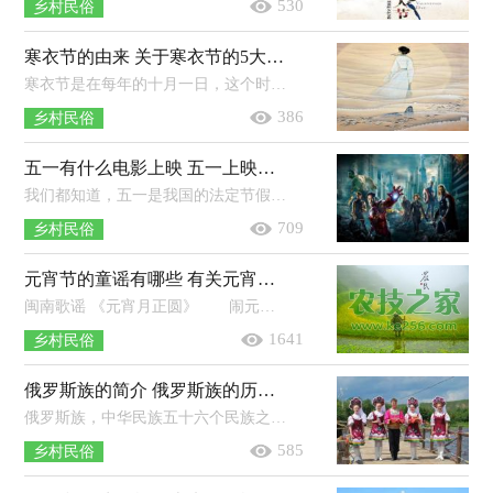
530
乡村民俗
寒衣节的由来 关于寒衣节的5大传说
寒衣节是在每年的十月一日，这个时候天气是属于比较的寒冷的，很多人会联想到自己的亲人也会寒冷，所以在这一天烧去衣物，来表示对于亲人...
386
乡村民俗
五一有什么电影上映 五一上映的电影有哪些
我们都知道，五一是我国的法定节假日之一，是很受欢迎的一个节日，很多事业单位都会放假休息。那么今年五一有什么电影呢？今年五一有什么...
709
乡村民俗
元宵节的童谣有哪些 有关元宵节的童谣推荐
闽南歌谣 《元宵月正圆》 闹元宵，月正圆，闽台同胞心相依，扶老携幼返故里，了却两岸长相思。热泪盈眶啥滋味？久别重逢分外喜！闹元宵，煮...
1641
乡村民俗
俄罗斯族的简介 俄罗斯族的历史起源，节日习俗
俄罗斯族，中华民族五十六个民族之一，语言属印欧语系斯拉夫语族东斯拉夫语支。中国境内俄罗斯族使用俄文，一般兼通俄、汉、维吾尔、哈...
585
乡村民俗