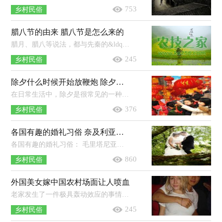
753
乡村民俗
腊八节的由来 腊八节是怎么来的
腊月、腊八等说法，都与先秦的&ldquo;蜡祭&rdquo;有很大关系。在那个文明草创的年代，为了吃饱，农业生产是头等大事，传说从上古圣王神农...
245
乡村民俗
除夕什么时候开始放鞭炮 除夕为什么要放炮
在日常生活中，除夕是很常见的一种传统节日，是在每年农历的最后一天。在除夕的时候，会有很多的风俗习惯，放鞭炮就是其中的一个习俗。那...
376
乡村民俗
各国有趣的婚礼习俗 奈及利亚婚礼，不够胖先取消婚礼
各国有趣的婚礼习俗： 毛里塔尼亚婚礼&mdash;&mdash;肥新娘最甲意！ 摩尔人是毛里塔尼亚的一个主要民族，他们的婚礼更是独树一帜。...
860
乡村民俗
外国美女嫁中国农村场面让人喷血
老家发生了一件极具轰动效应的事情，即我那位被公司临时派驻菲律宾的侄子带回来了一个菲律宾媳妇。 农民的儿子娶个外国女人，这在...
245
乡村民俗