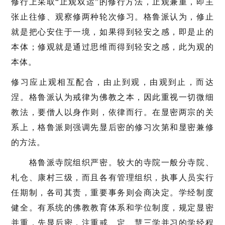
修行上采取“止观双运”的修行方法，止观兼重，即主
张止往修、观察修两种轮次修习。格鲁派认为，修止
就是把心安住于一境，如果得到轻安之感，即是止的
本体；修观就是通过思维而得到轻安之感，此为观的
本体。
修习应止观相互配合，由止到观，由观到止，而达
涅。格鲁派认为戒律为佛教之本，因此重视一切微细
教法，要僧人以身作则，依律而行。在显密两宗的关
系上，格鲁派则强调先显后密的修习次第和显密兼修
的方法。
格鲁派寺院组织严密。较大的寺院一般分寺院、
札仓、康村三级，而且各有管理组织，执事人员实行
任期制，各司其责，重要事务则会商决定。学经制度
健全。有系统的佛教教育体系和学位制度，规定显密
并重，先显后密，注重戒、定、慧三学并习的学经程