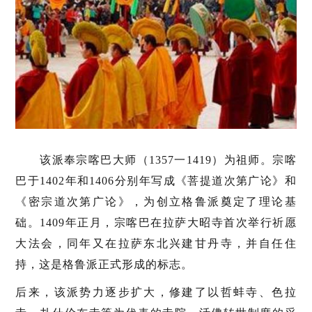
该派奉宗喀巴大师（1357一1419）为祖师。宗喀
巴于1402年和1406分别年写成《菩提道次第广论》和
《密宗道次第广论》，为创立格鲁派奠定了理论基
础。1409年正月，宗喀巴在拉萨大昭寺首次举行祈愿
大法会，同年又在拉萨东北兴建甘丹寺，并自任住
持，这是格鲁派正式形成的标志。
后来，该派势力逐步扩大，修建了以哲蚌寺、色拉