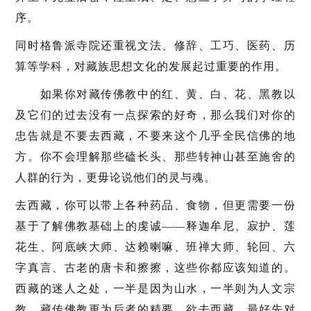
序。
同时格鲁派寺院还重视文法、修辞、工巧、医药、历
算等学科，对藏族思想文化的发展起过重要的作用。
如果你对藏传佛教中的红、黄、白、花、黑教以
及它们的过去没有一点探索的好奇，那么我们对你的
忠告就是不要去西藏，不要来这个几乎全民信佛的地
方。你不会理解那些磕长头、那些转神山甚至施舍的
人群的行为，更毋论说他们的灵与魂。
去西藏，你可以带上各种药品、食物，但更需要一份
基于了解佛教基础上的虔诚——释迦牟尼、寂护、莲
花生、阿底峡大师、达赖喇嘛、班禅大师、轮回、六
字真言、古老的唐卡和擦擦，这些你都应该知道的。
西藏的迷人之处，一半是因为山水，一半则为人文宗
教，藏传佛教更为后者的精要。欲去西藏，最好先对