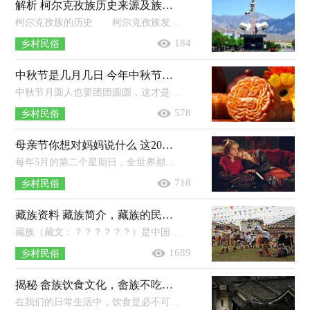
解析 柯尔克孜族历史来源及族名起源
柯尔克孜族的历史 柯尔克孜族发源于叶尼塞河流域，是一个拥有两千多年历史的古老民族。仅在我国汉文史籍记载中就曾多次出现，因为...
184
乡村民俗
中秋节是几月几日 今年中秋节是哪天
中秋节月圆人也要团团圆圆，这才是人们对于中秋节最美好的期待和祝福，因此中秋节也有&ldquo;团圆节&rdquo;的美称。在我国古代的历法...
578
乡村民俗
母亲节你想对妈妈说什么 这20句话献给最特别的她
每年5月的第二个星期日，全世界都会庆祝母亲节。作为子女，我们总希望在这一天为母亲制造点惊喜和感动，因为我们经常会忘记对她们说&ld...
718
乡村民俗
藏族资料 藏族简介，藏族的民族起源是什么
藏族（藏文：？？？？？？）是中国的56个民族之一，是青藏高原的原住民。在中国境内主要分布在西藏自治区、青海省和四川省西部，云南迪庆、甘肃甘南等地...
1689
乡村民俗
揭秘 畲族饮食文化，畲族不吃狗肉的原因及传说
在我们的日常生活中，饮食是必不可少的，不仅仅是为了饱腹感，更是一种对食物追求的满足感。不过，对于有些食物来说，个别民族是禁止的，正如...