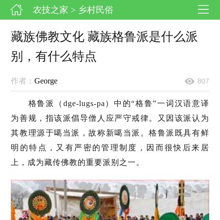
农技之家
> 乡村民俗
藏族佛教文化 藏族格鲁派是什么派
别，有什么特点
作者：
George
807
格鲁派（dge-lugs-pa）中的“格鲁”一词汉语意译
为善规，指该派倡导僧人应严守戒律。又因该派认为
其教理源于噶当派，故称新噶当派。格鲁派既具有鲜
明的特点，又有严密的管理制度，因而很快后来居
上，成为藏传佛教的重要派别之一。