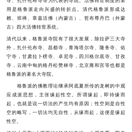
寺、扎什伦布寺等为代表的寺院。活佛转世制度的采
用是格鲁派走向兴盛的转折点。清代格鲁派形成达
赖、班禅、章嘉活佛（内蒙古）、哲布尊丹巴（外蒙
古）四大活佛转世系统。
清代以来，格鲁派寺院有了很大发展，除拉萨三大寺
外，扎什伦布寺、昌都寺，青海塔尔寺、隆务寺、佑
宁寺，甘肃拉卜楞寺、卓尼寺，四川格尔底寺、甘孜
寺，云南中甸的格丹松赞林寺，北京雍和宫等也都是
格鲁派的著名大寺院。
格鲁派的佛教理论继承阿底夏所传的龙树的中观
应成派思想，主张缘起性空。所谓缘起，即待缘而
起，也就是说一切法的产生均有原因；性空则是自性
空的略写，一切法均无自性，从缘而起，这便是缘起
性空。