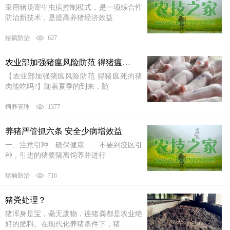
采用猪场寄生虫病控制模式，是一项综合性
防治新技术，是提高养猪经济效益
猪病防治
627
农业部加强猪瘟风险防范 得猪瘟死的猪肉能吃吗？
【农业部加强猪瘟风险防范 得猪瘟死的猪
肉能吃吗?】随着夏季的到来，随
饲养管理
1377
养猪严管抓六条 安全少病增效益
一、注意引种 确保健康 不要到疫区引
种，引进的猪要隔离饲养并进行
猪病防治
716
猪粪处理？
猪浑身是宝，毫无废物，连猪粪都是农业绝
好的肥料。在现代化养猪条件下，猪