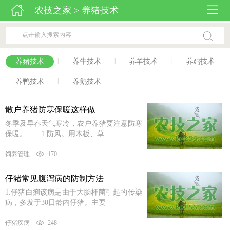
农技之家
> 养猪技术
|
|
|
养猪技术
养牛技术
养羊技术
养鸡技术
|
养鸭技术
养鹅技术
散户养猪防寒保暖这样做
冬季及早春天气寒冷，农户养猪要注意防寒
保暖。 1.防风。用木板、草
饲养管理
170
仔猪常见腹泻病的防制方法
1.仔猪白痢该病是由于大肠杆菌引起的传染
病，多发于30日龄内仔猪。主要
仔猪疾病
248