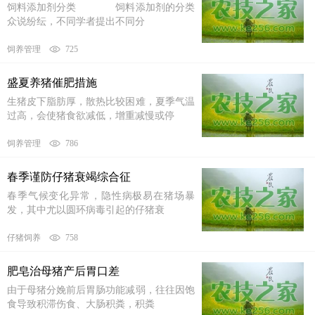
饲料添加剂分类 饲料添加剂的分类
众说纷纭，不同学者提出不同分
饲养管理
725
盛夏养猪催肥措施
生猪皮下脂肪厚，散热比较困难，夏季气温
过高，会使猪食欲减低，增重减慢或停
饲养管理
786
春季谨防仔猪衰竭综合征
春季气候变化异常，隐性病极易在猪场暴
发，其中尤以圆环病毒引起的仔猪衰
仔猪饲养
758
肥皂治母猪产后胃口差
由于母猪分娩前后胃肠功能减弱，往往因饱
食导致积滞伤食、大肠积粪，积粪