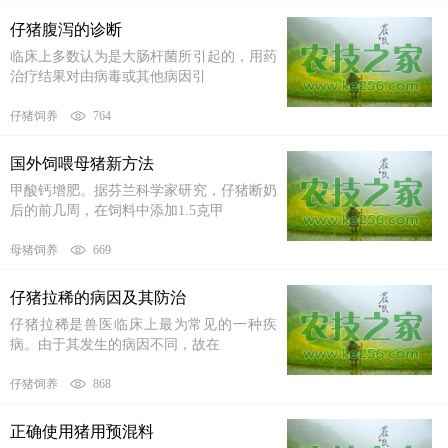
仔猪腹泻的诊断
临床上多数认为是大肠杆菌所引起的，用药
治疗结果对由病毒或其他病因引
仔猪饲养
764
国外饲喂母猪新方法
甲酸钙增肥。据芬兰科学家研究，仔猪断奶
后的前几周，在饲料中添加1.5克甲
母猪饲养
669
仔猪拉稀的病因及其防治
仔猪拉稀是兽医临床上最为常见的一种疾
病。由于其发生的病因不同，故在
仔猪饲养
868
正确使用猪用预混料