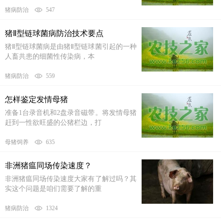
猪病防治
547
猪Ⅱ型链球菌病防治技术要点
猪Ⅱ型链球菌病是由猪Ⅱ型链球菌引起的一种
人畜共患的细菌性传染病，本
猪病防治
559
怎样鉴定发情母猪
准备1台录音机和2盘录音磁带。将发情母猪
赶到一性欲旺盛的公猪栏边，打
母猪饲养
635
非洲猪瘟同场传染速度？
非洲猪瘟同场传染速度大家有了解过吗？其
实这个问题是咱们需要了解的重
猪病防治
1324