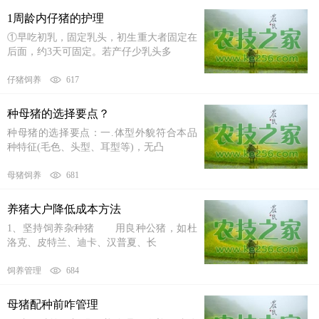
1周龄内仔猪的护理
①早吃初乳，固定乳头，初生重大者固定在
后面，约3天可固定。若产仔少乳头多
仔猪饲养
617
种母猪的选择要点？
种母猪的选择要点：一.体型外貌符合本品
种特征(毛色、头型、耳型等)，无凸
母猪饲养
681
养猪大户降低成本方法
1、坚持饲养杂种猪 用良种公猪，如杜
洛克、皮特兰、迪卡、汉普夏、长
饲养管理
684
母猪配种前咋管理