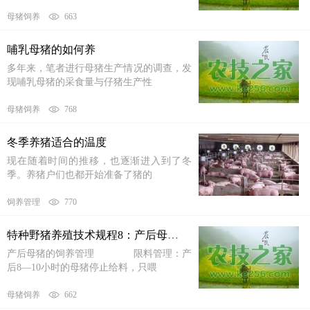
母猪饲养
663
哺乳母猪的如何养
多年来，笔者进行母猪生产情况的调查，发
现哺乳母猪的采食量与仔猪生产性
母猪饲养
768
冬季养猪适合的温度
现在随着时间的推移，也逐渐进入到了冬
季。养猪户们也都开始准备了猪的
饲养管理
770
特种野猪养殖技术规程8：产后母猪管理
产后母猪的饲养管理 限料管理：产
后8―10小时的母猪停止给料，只喂
母猪饲养
662