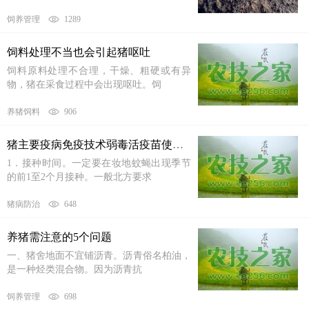
饲养管理
1289
饲料处理不当也会引起猪呕吐
饲料原料处理不合理，干燥、粗硬或有异
物，猪在采食过程中会出现呕吐。饲
养猪饲料
906
猪主要疫病免疫技术弱毒活疫苗使用的注意事项
1．接种时间。一定要在妆地蚊蝇出现季节
的前1至2个月接种。一般北方要求
猪病防治
648
养猪需注意的5个问题
一、猪舍地面不宜铺沥青。沥青俗名柏油，
是一种烃类混合物。因为沥青抗
饲养管理
698