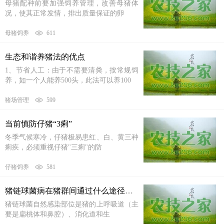
母猪配种前要加强饲养管理，改善母猪体
况，使其正常发情，排出质量保证的卵
母猪饲养
611
生态和谐养猪法的优点
1、节省人工：由于不需要清粪，按常规饲
养，如一个人能养500头，此法可以养100
猪场管理
599
当前慎防仔猪“3痢”
冬季气候寒冷，仔猪极易患红、白、黄三种
痢疾，必须重视仔猪"三痢"的防
仔猪饲养
581
猪链球菌病在猪群间通过什么途径传播？
猪链球菌自然感染部位是猪的上呼吸道（主
要是扁桃体和鼻腔）、消化道和生