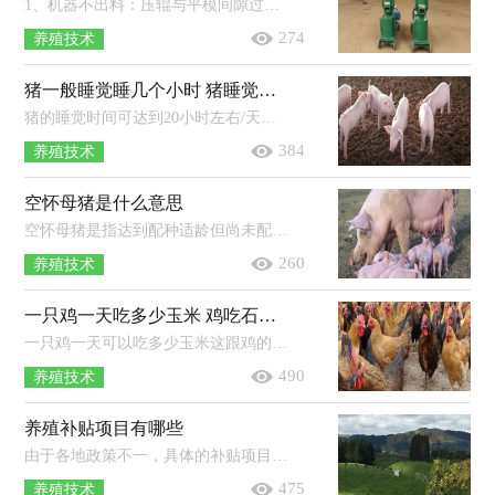
1、机器不出料：压辊与平模间隙过大（调整压紧螺栓），压辊或模盘磨损严重（更换辊或模盘），三角带打滑或老化（张紧或更换三角带），物料含水率过高...
274
养殖技术
猪一般睡觉睡几个小时 猪睡觉打呼噜吗
猪的睡觉时间可达到20小时左右/天，除了进食和排泄，其余时间它们一般都会睡觉。猪是懒惰的生物，养殖期间若不去打扰它们，则猪群会长时...
384
养殖技术
空怀母猪是什么意思
空怀母猪是指达到配种适龄但尚未配种的后备母猪，或指在小猪断奶后直至发情未配上种的哺乳母猪。在养猪生产中，合理饲养空怀母猪，让它...
260
养殖技术
一只鸡一天吃多少玉米 鸡吃石子有什么作用
一只鸡一天可以吃多少玉米这跟鸡的品种、重量、日龄等因素有关联，成年的母鸡每天的采食量一般在200克左右。养鸡时可以给它的饲料...
490
养殖技术
养殖补贴项目有哪些
由于各地政策不一，具体的补贴项目建议到当地政府部门咨询。2019年国家扶持的农村养殖项目主要有：畜禽良种补贴、畜禽标准化规模养殖...
475
养殖技术