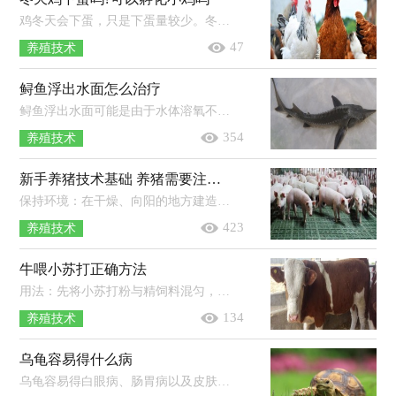
鸡冬天会下蛋，只是下蛋量较少。冬天气温比较低，可以在鸡舍内增加一些保温设施，只有提高鸡舍里面的温度，鸡才会感受到温暖，从而多下蛋。...
47
养殖技术
鲟鱼浮出水面怎么治疗
鲟鱼浮出水面可能是由于水体溶氧不足所致，应及时打开增氧设备。鲟鱼对水体溶氧要求较高，必须保持整个池中的溶解氧达到6mg/L以上。...
354
养殖技术
新手养猪技术基础 养猪需要注意什么技术问题
保持环境：在干燥、向阳的地方建造猪舍，养殖过程中要按时清扫猪舍，保持卫生。提供饲料：投喂干净、新鲜的饲料，不可投喂劣质的猪食，以防影...
423
养殖技术
牛喂小苏打正确方法
用法：先将小苏打粉与精饲料混匀，再将精饲料与饲草等粗饲料一起投喂给牛即可，奶牛一般可以每头每天投喂80-150克小苏打粉，而肉牛则可以...
134
养殖技术
乌龟容易得什么病
乌龟容易得白眼病、肠胃病以及皮肤病。白眼病，一般是水质不良而引起的，可以使用红霉素眼膏涂抹，平时换勤水。肠胃病，一般是受凉以及环...