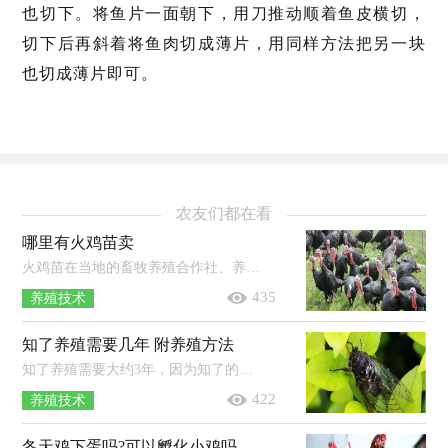
也切下。将鱼片一面朝下，用刀推动顺着鱼皮横切，
切下后再斜着将鱼肉切成薄片，用同样方法把另一块
也切成薄片即可。
农友们都在看
哪里有火鸡苗卖
火鸡苗在当地的畜牧养殖合作社、养鸡场等地都有购买，但选择有省级或省级以上《种畜禽生产经营许可证》的正规火鸡苗养殖场购买为佳...
435
养殖技术
知了养殖需要几年 附养殖方法
知了养殖需要大约3年，因为知了的若虫，也就是幼虫需要在地底生活2-3年。养殖方法：1、提供有营养的树林：培育阔叶树的苗木，将有卵的枝条...
422
养殖技术
冬天鸡下蛋吗?可以孵化小鸡吗