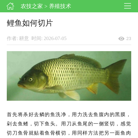
农技之家
> 养殖技术
鲤鱼如何切片
作者: 耕意
时间: 2026-07-05
23
首先将杀好去鳞的鱼洗净，用力洗去鱼腹内的黑膜，
剁去鱼鳍，切下鱼头。用刀从鱼尾的一侧竖切，感觉
切刀鱼骨就贴着鱼骨横切，用同样方法把另一面鱼肉