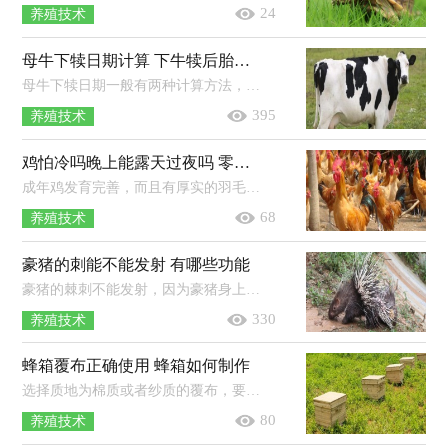
24
养殖技术
母牛下犊日期计算 下牛犊后胎衣多长时间下来
母牛下犊日期一般有两种计算方法，分别是公式计算法与查表法。公式计算法：根据“配种月份减3，配种日期加6”原则，如果配种月份在1，2，3月...
395
养殖技术
鸡怕冷吗晚上能露天过夜吗 零下20度能不能冻死鸡
成年鸡发育完善，而且有厚实的羽毛保暖，如果是在南方地区，鸡不怕冷，晚上也能露天过夜，而在北方则不能露天过夜。鸡舍要建在干燥通风的地...
68
养殖技术
豪猪的刺能不能发射 有哪些功能
豪猪的棘刺不能发射，因为豪猪身上没有投掷棘刺的组织和器官，也无法给棘刺施加压力，但它们遇到危险时可以向前猛扑，从而将将棘刺插入敌...
330
养殖技术
蜂箱覆布正确使用 蜂箱如何制作
选择质地为棉质或者纱质的覆布，要求厚度稍厚，而且需干净卫生，无异味和霉味以及细菌。在转场时需将覆布取下，避免将蜜蜂闷死，一般可在装...
80
养殖技术