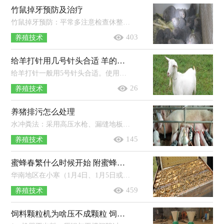
竹鼠掉牙预防及治疗
竹鼠掉牙预防：平常多注意检查休整，松动很厉害的或者发黑的牙应及时拔掉，要防止掉一颗牙或者没有全部掉完的牙，应及时修剪，饲料中添加多...
403
养殖技术
给羊打针用几号针头合适 羊的三联四防怎么注射
给羊打针一般用5号针头合适。使用注射器之前，应当检查注射器有无破损，针筒和针筒活塞是否相配，金属注射器的橡胶垫是否老化。注射方...
26
养殖技术
养猪排污怎么处理
水冲粪法：采用高压水枪、漏缝地板，将粪尿混合导进集污池，用固液分离机将猪粪残渣和污水分离，残渣可做肥料，污水可发酵处理。干清粪法：采...
145
养殖技术
蜜蜂春繁什么时候开始 附蜜蜂春繁管理技术
华南地区在小寒（1月4日、1月5日或者1月6日）过后开始春繁，华北地区一般在立春（2月3日、2月4日或者2月5日）后开始春繁，而东北地区一般在惊...
459
养殖技术
饲料颗粒机为啥压不成颗粒 饲料颗粒机能做燃料颗粒吗