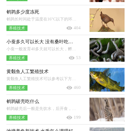
鹌鹑多少度冻死
鹌鹑长时间处于温度在16°C以下的环境中就有可能会冻死。鹌鹑是一类候鸟，常栖居于气候温暖的地方，是稚科中迁徙能力相对较弱的一种，...
404
养殖技术
小蚕多久可以长大 没有桑叶吃可以吃什么
小蚕一般发育40多天就可以长大，孵化期需8-9天，幼虫期需25天左右，蛹期需14-18天，蚕蛾期需3-5天。2龄时蚕体会明显长大，颜色变浅，食桑时间...
53
养殖技术
黄颡鱼人工繁殖技术
黄颡鱼人工繁殖技术可以参考以下方式：挑选出亲鱼（雄鱼为3冬龄以上，雌鱼年龄为2冬龄以上）并打完催产针后，将雌雄亲鱼独立培育，催产前2个...
460
养殖技术
鹌鹑破壳吃什么
鹌鹑破壳后一般是先饮水，后开食，小鹌鹑开食可用玉米、碎米以及麦粉等混合料，能加拌熟蛋黄更好，2-3天后逐渐转喂全价混合饲料。...
199
养殖技术