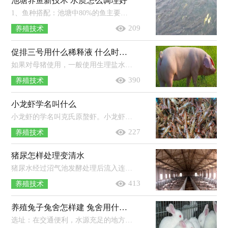
池塘养鱼新技术 水质怎么调理好
1、鱼种搭配：池塘中80%的鱼主要摄食人工颗粒饲料，为主养鱼，20%的鱼为服务性鱼。2、池塘规格：以长方形为宜，长边为东西向，宽边为南北向，鱼...
209
养殖技术
促排三号用什么稀释液 什么时候打合适
如果对母猪使用，一般使用生理盐水进行稀释。当奶牛卵泡囊肿的时候，可以先静脉注射hcg，然后再肌肉注射促排三号，每天注射一次，连续注射3...
390
养殖技术
小龙虾学名叫什么
小龙虾的学名叫克氏原螯虾。小龙虾是一种淡水经济虾类，因肉味鲜美广受人们欢迎，其食性较杂，生长速度快、适应能力较强，在当地的生态环...
227
养殖技术
猪尿怎样处理变清水
猪尿水经过沼气池发酵处理后流入连续放置的3个过滤池净化，净化后先后抽入FXPF系列方型溶气气浮机进行抽泡处理和流入FXZ—A地埋式...
413
养殖技术
养殖兔子兔舍怎样建 兔舍用什么消毒好
选址：在交通便利，水源充足的地方建立兔舍，周边的环境要满足兔子的日常需求。建筑材料：要选择具有坚硬、结实、防潮、有完善的防水性能...