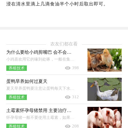
浸在清水里滴上几滴食油半个小时后取出即可。
农友们都在看
为什么要给小鸡剪嘴巴 会不会影响进食
小鸡喜欢用它的喙到处啄，一般在集体养殖时，就会出现打架的现象，所以减掉它的啄可以有效避免这些现象发生。鸡的喙像鹰嘴一样是个钩形...
398
养殖技术
蛋鸭旱养如何过夏天
夏天旱养蛋鸭要注意让蛋鸭每天下水3-4次，每次10分钟左右，上水后让鸭子在阴凉处休息，就可以帮助蛋鸭度过夏天。旱养一般2000只蛋鸭只...
312
养殖技术
土霉素怀孕母猪禁用 主要治疗猪的什么病
怀孕母猪一般不要使用土霉素，如果怀孕母猪的臂部和颈部毛孔出现铁锈色针尖状大小的锈色点，可能是母猪身体里的内毒素过多所致，如吃食...
208
养殖技术