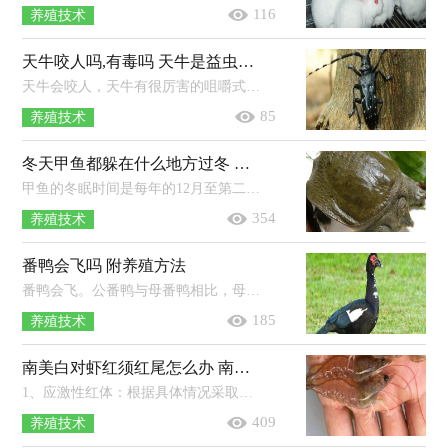
116
养殖技术
天牛咬人吗,有毒吗 天牛是益虫还是害虫
天牛会咬人，天牛有很厉害的咀嚼式口器，能咬开很硬的木头，所以是会咬人的，特别是捉的手法不对就可能被咬。天牛的唾液有毒性，被咬后立即...
85
养殖技术
冬天甲鱼都躲在什么地方过冬 放在家里能活多久
甲鱼的冬眠时间是每年的12月至第二年的3月，甲鱼冬眠一般会在向阳的浅水区和淤泥底度过。由于我国大部分地区冬天的温度都比较低，但...
354
养殖技术
番鸭会飞吗 附养殖方法
番鸭会飞。公番鸭与母番鸭相比，母番鸭能飞接近30-40m（体型较瘦小，羽毛完整的母番鸭，飞行距离更远），而公番鸭由于体重更大，飞行距离远不及...
185
养殖技术
南美白对虾红须红尾怎么办 南美白对虾和基围虾的区别
1、应激性红体：根据具体情况采取相应措施，若为缺氧，可以开启增氧机或使用增氧剂，若为氨氮以及亚硝酸盐含量过高，可以进行换水、改底。2...
409
养殖技术