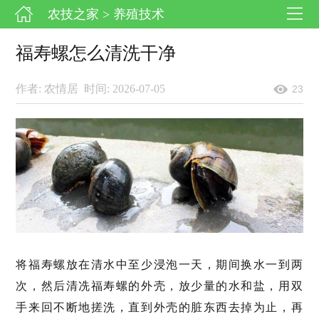
农技之家
> 养殖技术
福寿螺怎么清洗干净
作者: 农情居
时间: 2026-07-05
23
将福寿螺放在清水中至少浸泡一天，期间换水一到两
次，然后清冼福寿螺的外壳，放少量的水和盐，用双
手来回不断地搓洗，直到外壳的脏东西去掉为止，再