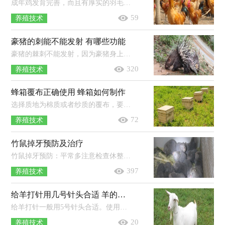
成年鸡发育完善，而且有厚实的羽毛保暖，如果是在南方地区，鸡不怕冷，晚上也能露天过夜，而在北方则不能露天过夜。鸡舍要建在干燥通风的地...
59
养殖技术
豪猪的刺能不能发射 有哪些功能
豪猪的棘刺不能发射，因为豪猪身上没有投掷棘刺的组织和器官，也无法给棘刺施加压力，但它们遇到危险时可以向前猛扑，从而将将棘刺插入敌...
320
养殖技术
蜂箱覆布正确使用 蜂箱如何制作
选择质地为棉质或者纱质的覆布，要求厚度稍厚，而且需干净卫生，无异味和霉味以及细菌。在转场时需将覆布取下，避免将蜜蜂闷死，一般可在装...
72
养殖技术
竹鼠掉牙预防及治疗
竹鼠掉牙预防：平常多注意检查休整，松动很厉害的或者发黑的牙应及时拔掉，要防止掉一颗牙或者没有全部掉完的牙，应及时修剪，饲料中添加多...
397
养殖技术
给羊打针用几号针头合适 羊的三联四防怎么注射
给羊打针一般用5号针头合适。使用注射器之前，应当检查注射器有无破损，针筒和针筒活塞是否相配，金属注射器的橡胶垫是否老化。注射方...
20
养殖技术