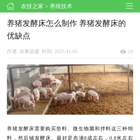
农技之家
> 养殖技术
养猪发酵床怎么制作 养猪发酵床的
优缺点
作者: 农事昌盛
时间: 2025-11-03
23
养猪发酵床需要购买垫料、微生物菌和拌料这三种饲
料，然后铺发酵床。最好是布满8成左右，0.8米左右