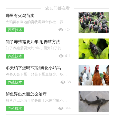
农友们都在看
哪里有火鸡苗卖
火鸡苗在当地的畜牧养殖合作社、养鸡场等地都有购买，但选择有省级或省级以上《种畜禽生产经营许可证》的正规火鸡苗养殖场购买为佳...
424
养殖技术
知了养殖需要几年 附养殖方法
知了养殖需要大约3年，因为知了的若虫，也就是幼虫需要在地底生活2-3年。养殖方法：1、提供有营养的树林：培育阔叶树的苗木，将有卵的枝条...
411
养殖技术
冬天鸡下蛋吗?可以孵化小鸡吗
鸡冬天会下蛋，只是下蛋量较少。冬天气温比较低，可以在鸡舍内增加一些保温设施，只有提高鸡舍里面的温度，鸡才会感受到温暖，从而多下蛋。...
38
养殖技术
鲟鱼浮出水面怎么治疗
鲟鱼浮出水面可能是由于水体溶氧不足所致，应及时打开增氧设备。鲟鱼对水体溶氧要求较高，必须保持整个池中的溶解氧达到6mg/L以上。...
344
养殖技术