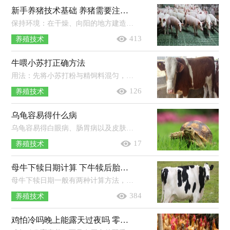
新手养猪技术基础 养猪需要注意什么技术问题
保持环境：在干燥、向阳的地方建造猪舍，养殖过程中要按时清扫猪舍，保持卫生。提供饲料：投喂干净、新鲜的饲料，不可投喂劣质的猪食，以防影...
413
养殖技术
牛喂小苏打正确方法
用法：先将小苏打粉与精饲料混匀，再将精饲料与饲草等粗饲料一起投喂给牛即可，奶牛一般可以每头每天投喂80-150克小苏打粉，而肉牛则可以...
126
养殖技术
乌龟容易得什么病
乌龟容易得白眼病、肠胃病以及皮肤病。白眼病，一般是水质不良而引起的，可以使用红霉素眼膏涂抹，平时换勤水。肠胃病，一般是受凉以及环...
17
养殖技术
母牛下犊日期计算 下牛犊后胎衣多长时间下来
母牛下犊日期一般有两种计算方法，分别是公式计算法与查表法。公式计算法：根据“配种月份减3，配种日期加6”原则，如果配种月份在1，2，3月...
384
养殖技术
鸡怕冷吗晚上能露天过夜吗 零下20度能不能冻死鸡