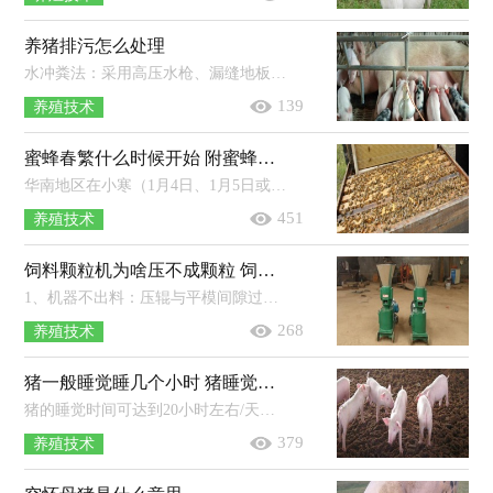
养猪排污怎么处理
水冲粪法：采用高压水枪、漏缝地板，将粪尿混合导进集污池，用固液分离机将猪粪残渣和污水分离，残渣可做肥料，污水可发酵处理。干清粪法：采...
139
养殖技术
蜜蜂春繁什么时候开始 附蜜蜂春繁管理技术
华南地区在小寒（1月4日、1月5日或者1月6日）过后开始春繁，华北地区一般在立春（2月3日、2月4日或者2月5日）后开始春繁，而东北地区一般在惊...
451
养殖技术
饲料颗粒机为啥压不成颗粒 饲料颗粒机能做燃料颗粒吗
1、机器不出料：压辊与平模间隙过大（调整压紧螺栓），压辊或模盘磨损严重（更换辊或模盘），三角带打滑或老化（张紧或更换三角带），物料含水率过高...
268
养殖技术
猪一般睡觉睡几个小时 猪睡觉打呼噜吗
猪的睡觉时间可达到20小时左右/天，除了进食和排泄，其余时间它们一般都会睡觉。猪是懒惰的生物，养殖期间若不去打扰它们，则猪群会长时...
379
养殖技术