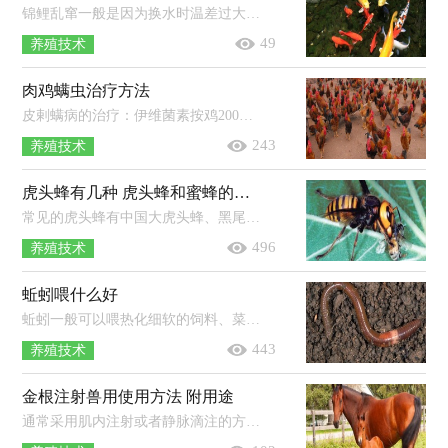
锦鲤乱窜一般是因为换水时温差过大，引起锦鲤的应激反应，一般停食静养一段时间即可。锦鲤体格健美、色彩艳丽、花纹多变、泳姿雄然，具...
49
养殖技术
肉鸡螨虫治疗方法
皮剌螨病的治疗：伊维菌素按鸡200微克/千克体重，皮下注射一次。膝螨病的治疗：阿维菌素按有效成份0.3毫克/千克体重拌料后喂服。新棒恙...
243
养殖技术
虎头蜂有几种 虎头蜂和蜜蜂的区别
常见的虎头蜂有中国大虎头蜂、黑尾虎头蜂、黄腰虎头蜂、黄脚虎头蜂、黑腹虎头蜂、黑盾胡蜂、拟大虎头蜂等。区别：1、虎头蜂为杂食...
496
养殖技术
蚯蚓喂什么好
蚯蚓一般可以喂热化细软的饲料、菜叶、腐烂的有机物、瓜果皮、树叶、无毒的生活垃圾等食物。蚯蚓是杂食动物，除了玻璃、塑胶和橡胶...
443
养殖技术
金根注射兽用使用方法 附用途
通常采用肌内注射或者静脉滴注的方式为家畜注射金根注射液，其中，牛、马和骡的用量为0.05-0.1ml/kg体重，1次量，每日1次，连用3-4次即可。...