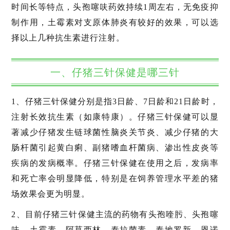
时间长等特点，头孢噻呋药效持续1周左右，无免疫抑
制作用，土霉素对支原体肺炎有较好的效果，可以选
择以上几种抗生素进行注射。
一、仔猪三针保健是哪三针
1、仔猪三针保健分别是指3日龄、7日龄和21日龄时，
注射长效抗生素（如康特康）。仔猪三针保健可以显
著减少仔猪发生链球菌性脑炎关节炎、减少仔猪的大
肠杆菌引起黄白痢、副猪嗜血杆菌病、渗出性皮炎等
疾病的发病概率。仔猪三针保健在使用之后，发病率
和死亡率会明显降低，特别是在饲养管理水平差的猪
场效果会更为明显。
2、目前仔猪三针保健主流的药物有头孢喹肟、头孢噻
呋、土霉素、阿莫西林、泰拉菌素、泰地罗新、恩诺