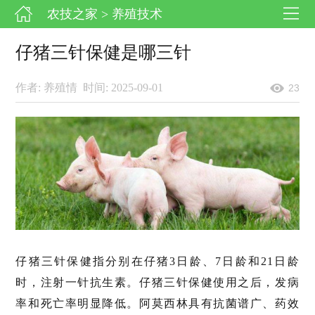
农技之家
> 养殖技术
仔猪三针保健是哪三针
作者: 养殖情
时间: 2025-09-01
23
仔猪三针保健指分别在仔猪3日龄、7日龄和21日龄
时，注射一针抗生素。仔猪三针保健使用之后，发病
率和死亡率明显降低。阿莫西林具有抗菌谱广、药效