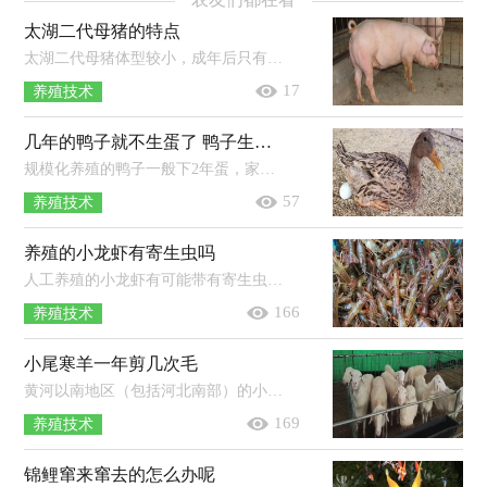
太湖二代母猪的特点
太湖二代母猪体型较小，成年后只有200-300斤，较早熟，初次发情为30-40斤，繁殖力高，三胎之后每次可下18-24头仔猪，泌乳力强，皮薄，肉质鲜美；外...
17
养殖技术
几年的鸭子就不生蛋了 鸭子生蛋需要公鸭吗
规模化养殖的鸭子一般下2年蛋，家养的鸭子一般能下3-4年蛋，之后应予以淘汰。鸭子一年中有两个产蛋高峰期，一个在3-5月份，另一个在8-10...
57
养殖技术
养殖的小龙虾有寄生虫吗
人工养殖的小龙虾有可能带有寄生虫，因为小龙虾与其它淡水鱼虾一样会受到养殖环境、水质条件等因素的影响而容易感染寄生虫，但是只要...
166
养殖技术
小尾寒羊一年剪几次毛
黄河以南地区（包括河北南部）的小尾寒羊一年剪毛两次，五一剪冬春毛，十一剪夏秋毛；东北三省、甘肃、宁夏、内蒙、新疆以及西藏地区的小尾...
169
养殖技术
锦鲤窜来窜去的怎么办呢