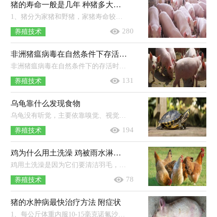
猪的寿命一般是几年 种猪多大可以配种
1、猪分为家猪和野猪，家猪寿命较短，一般3-5年左右，野猪寿命较长，一般20年左右。2、种公猪：本地品种6-8个月体重60kg以上可参加初次配种...
280
养殖技术
非洲猪瘟病毒在自然条件下存活多长时间
非洲猪瘟病毒在自然条件下的存活时间取决于存在环境，不同的环境存活的时间也不同，一般在冷冻肉中能存活110天左右，粪便中能存活11天...
131
养殖技术
乌龟靠什么发现食物
乌龟没有听觉，主要依靠嗅觉、视觉以及触觉来发现食物。乌龟常栖于江河、湖沼或池塘中，吃蠕虫、螺类、虾及小鱼等动物，也吃植物茎叶及...
194
养殖技术
鸡为什么用土洗澡 鸡被雨水淋湿了会怎么样
鸡用土洗澡是因为它们要清洁羽毛，赶走藏在羽毛里面的小虫子，因为它们不太适合用水洗澡，所以会钻到沙土里面打滚，来清洁自己的身体。养...
78
养殖技术
猪的水肿病最快治疗方法 附症状
1、每公斤体重内服10-15毫克诺氟沙星，每天2次，休药期为12天。2、每公斤体重内服或肌注2.5-5毫克恩诺沙星，每天2次，内服的休药期为8天，...