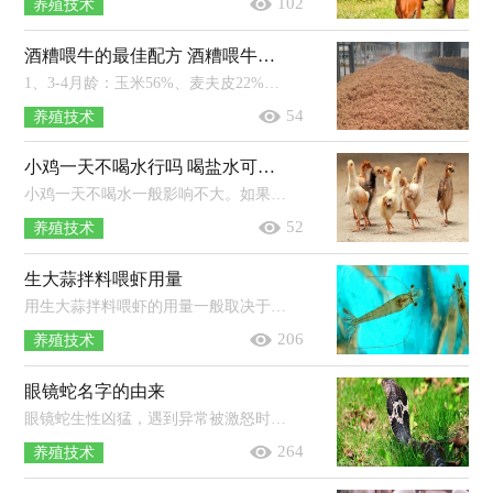
102
养殖技术
酒糟喂牛的最佳配方 酒糟喂牛有什么作用
1、3-4月龄：玉米56%、麦夫皮22%、豆粕16%、牛用预混料4%、磷酸氢钙1%、盐1%。2、4-8月龄：玉米52%、麦夫皮32%、豆粕12%、牛用预混料...
54
养殖技术
小鸡一天不喝水行吗 喝盐水可以防啄毛吗
小鸡一天不喝水一般影响不大。如果出现一天不喝水且伴随着精神不佳、没有食欲等现象，应该采取相应措施进行治疗。雏鸡出壳后先饮水...
52
养殖技术
生大蒜拌料喂虾用量
用生大蒜拌料喂虾的用量一般取决于饵料的量，以10斤饵料为例，一般可以拌1两大蒜。用生大蒜拌料喂虾的注意事项：放养对虾25天之后可每...
206
养殖技术
眼镜蛇名字的由来
眼镜蛇生性凶猛，遇到异常被激怒时，会昂起身体前部，膨大颈部，由于颈部扩张，背部会呈现出明显的黑白斑，就像是眼镜状的花纹，因此被称为眼镜...
264
养殖技术