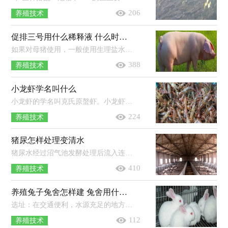
206
养殖技术
促排三号用什么稀释液 什么时候打合适
如果对母猪使用，一般使用生理盐水进行稀释。当奶牛卵泡囊肿的时候，可以先静脉注射hcg，然后再肌肉注射促排三号，每天注射一次，连续注射3...
388
养殖技术
小龙虾学名叫什么
小龙虾的学名叫克氏原螯虾。小龙虾是一种淡水经济虾类，因肉味鲜美广受人们欢迎，其食性较杂，生长速度快、适应能力较强，在当地的生态环...
224
养殖技术
猪尿怎样处理变清水
猪尿水经过沼气池发酵处理后流入连续放置的3个过滤池净化，净化后先后抽入FXPF系列方型溶气气浮机进行抽泡处理和流入FXZ—A地埋式...
410
养殖技术
养殖兔子兔舍怎样建 兔舍用什么消毒好
选址：在交通便利，水源充足的地方建立兔舍，周边的环境要满足兔子的日常需求。建筑材料：要选择具有坚硬、结实、防潮、有完善的防水性能...
112
养殖技术