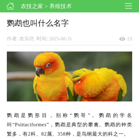
农技之家
> 养殖技术
鹦鹉也叫什么名字
作者: 农乐坊
时间: 2025-08-31
23
鹦鹉是鹦形目，别称“鹦哥”。鹦鹉的学名
叫“Psittaciformes”，鹦鹉是典型的攀禽。鹦鹉的种类
繁多，有2科、82属、358种，是鸟纲最大的科之一。