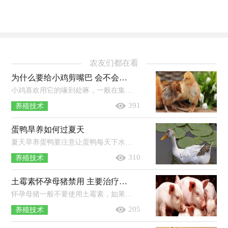
农友们都在看
为什么要给小鸡剪嘴巴 会不会影响进食
小鸡喜欢用它的喙到处啄，一般在集体养殖时，就会出现打架的现象，所以减掉它的啄可以有效避免这些现象发生。鸡的喙像鹰嘴一样是个钩形...
391
养殖技术
蛋鸭旱养如何过夏天
夏天旱养蛋鸭要注意让蛋鸭每天下水3-4次，每次10分钟左右，上水后让鸭子在阴凉处休息，就可以帮助蛋鸭度过夏天。旱养一般2000只蛋鸭只...
310
养殖技术
土霉素怀孕母猪禁用 主要治疗猪的什么病
怀孕母猪一般不要使用土霉素，如果怀孕母猪的臂部和颈部毛孔出现铁锈色针尖状大小的锈色点，可能是母猪身体里的内毒素过多所致，如吃食...
205
养殖技术