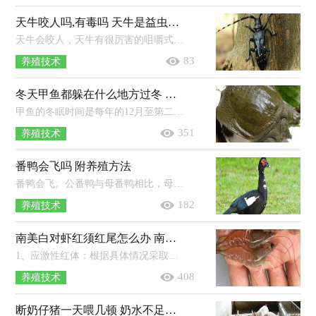
天牛咬人吗,有毒吗 天牛是益虫还是害虫
天牛会咬人，天牛有很厉害的咀嚼式口器，能咬开很硬的木头，所以是会咬人的，特别是捉的手法不对就可能被咬。天牛的唾液有毒性，被咬后立即...
83
养殖技术
冬天甲鱼都躲在什么地方过冬 放在家里能活多久
甲鱼的冬眠时间是每年的12月至第二年的3月，甲鱼冬眠一般会在向阳的浅水区和淤泥底度过。由于我国大部分地区冬天的温度都比较低，但...
351
养殖技术
番鸭会飞吗 附养殖方法
番鸭会飞。公番鸭与母番鸭相比，母番鸭能飞接近30-40m（体型较瘦小，羽毛完整的母番鸭，飞行距离更远），而公番鸭由于体重更大，飞行距离远不及...
182
养殖技术
南美白对虾红须红尾怎么办 南美白对虾和基围虾的区别
1、应激性红体：根据具体情况采取相应措施，若为缺氧，可以开启增氧机或使用增氧剂，若为氨氮以及亚硝酸盐含量过高，可以进行换水、改底。2...
408
养殖技术
断奶仔猪一天喂几顿 奶水不足吃什么下奶快