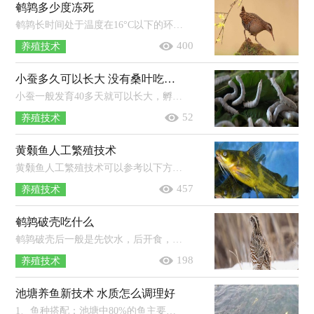
鹌鹑多少度冻死
鹌鹑长时间处于温度在16°C以下的环境中就有可能会冻死。鹌鹑是一类候鸟，常栖居于气候温暖的地方，是稚科中迁徙能力相对较弱的一种，...
400
养殖技术
小蚕多久可以长大 没有桑叶吃可以吃什么
小蚕一般发育40多天就可以长大，孵化期需8-9天，幼虫期需25天左右，蛹期需14-18天，蚕蛾期需3-5天。2龄时蚕体会明显长大，颜色变浅，食桑时间...
52
养殖技术
黄颡鱼人工繁殖技术
黄颡鱼人工繁殖技术可以参考以下方式：挑选出亲鱼（雄鱼为3冬龄以上，雌鱼年龄为2冬龄以上）并打完催产针后，将雌雄亲鱼独立培育，催产前2个...
457
养殖技术
鹌鹑破壳吃什么
鹌鹑破壳后一般是先饮水，后开食，小鹌鹑开食可用玉米、碎米以及麦粉等混合料，能加拌熟蛋黄更好，2-3天后逐渐转喂全价混合饲料。...
198
养殖技术
池塘养鱼新技术 水质怎么调理好
1、鱼种搭配：池塘中80%的鱼主要摄食人工颗粒饲料，为主养鱼，20%的鱼为服务性鱼。2、池塘规格：以长方形为宜，长边为东西向，宽边为南北向，鱼...