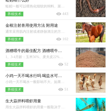
蚯蚓喂什么好
蚯蚓一般可以喂热化细软的饲料、菜叶、腐烂的有机物、瓜果皮、树叶、无毒的生活垃圾等食物。蚯蚓是杂食动物，除了玻璃、塑胶和橡胶...
443
养殖技术
金根注射兽用使用方法 附用途
通常采用肌内注射或者静脉滴注的方式为家畜注射金根注射液，其中，牛、马和骡的用量为0.05-0.1ml/kg体重，1次量，每日1次，连用3-4次即可。...
102
养殖技术
酒糟喂牛的最佳配方 酒糟喂牛有什么作用
1、3-4月龄：玉米56%、麦夫皮22%、豆粕16%、牛用预混料4%、磷酸氢钙1%、盐1%。2、4-8月龄：玉米52%、麦夫皮32%、豆粕12%、牛用预混料...
52
养殖技术
小鸡一天不喝水行吗 喝盐水可以防啄毛吗
小鸡一天不喝水一般影响不大。如果出现一天不喝水且伴随着精神不佳、没有食欲等现象，应该采取相应措施进行治疗。雏鸡出壳后先饮水...
51
养殖技术
生大蒜拌料喂虾用量
用生大蒜拌料喂虾的用量一般取决于饵料的量，以10斤饵料为例，一般可以拌1两大蒜。用生大蒜拌料喂虾的注意事项：放养对虾25天之后可每...