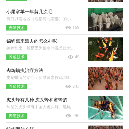
小尾寒羊一年剪几次毛
黄河以南地区（包括河北南部）的小尾寒羊一年剪毛两次，五一剪冬春毛，十一剪夏秋毛；东北三省、甘肃、宁夏、内蒙、新疆以及西藏地区的小尾...
169
养殖技术
锦鲤窜来窜去的怎么办呢
锦鲤乱窜一般是因为换水时温差过大，引起锦鲤的应激反应，一般停食静养一段时间即可。锦鲤体格健美、色彩艳丽、花纹多变、泳姿雄然，具...
49
养殖技术
肉鸡螨虫治疗方法
皮剌螨病的治疗：伊维菌素按鸡200微克/千克体重，皮下注射一次。膝螨病的治疗：阿维菌素按有效成份0.3毫克/千克体重拌料后喂服。新棒恙...
243
养殖技术
虎头蜂有几种 虎头蜂和蜜蜂的区别
常见的虎头蜂有中国大虎头蜂、黑尾虎头蜂、黄腰虎头蜂、黄脚虎头蜂、黑腹虎头蜂、黑盾胡蜂、拟大虎头蜂等。区别：1、虎头蜂为杂食...
496
养殖技术