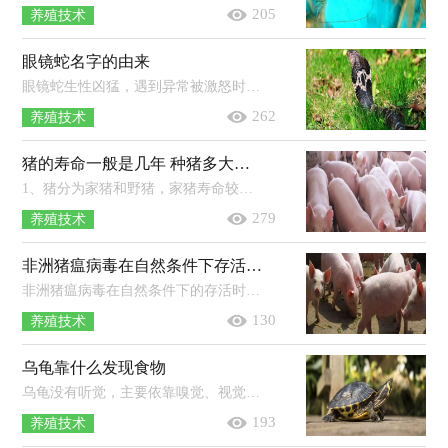
205
养殖技术
眼镜蛇名字的由来
眼镜蛇生性凶猛，遇到异常被激怒时，会昂起身体前部，膨大颈部，由于颈部扩张，背部会呈现出明显的黑白斑，就像是眼镜状的花纹，因此被称为眼镜...
262
养殖技术
猪的寿命一般是几年 种猪多大可以配种
1、猪分为家猪和野猪，家猪寿命较短，一般3-5年左右，野猪寿命较长，一般20年左右。2、种公猪：本地品种6-8个月体重60kg以上可参加初次配种...
279
养殖技术
非洲猪瘟病毒在自然条件下存活多长时间
非洲猪瘟病毒在自然条件下的存活时间取决于存在环境，不同的环境存活的时间也不同，一般在冷冻肉中能存活110天左右，粪便中能存活11天...
130
养殖技术
乌龟靠什么发现食物
乌龟没有听觉，主要依靠嗅觉、视觉以及触觉来发现食物。乌龟常栖于江河、湖沼或池塘中，吃蠕虫、螺类、虾及小鱼等动物，也吃植物茎叶及...
193
养殖技术