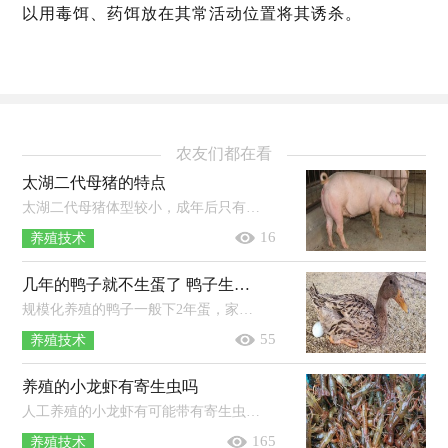
以用毒饵、药饵放在其常活动位置将其诱杀。
农友们都在看
太湖二代母猪的特点
太湖二代母猪体型较小，成年后只有200-300斤，较早熟，初次发情为30-40斤，繁殖力高，三胎之后每次可下18-24头仔猪，泌乳力强，皮薄，肉质鲜美；外...
16
养殖技术
几年的鸭子就不生蛋了 鸭子生蛋需要公鸭吗
规模化养殖的鸭子一般下2年蛋，家养的鸭子一般能下3-4年蛋，之后应予以淘汰。鸭子一年中有两个产蛋高峰期，一个在3-5月份，另一个在8-10...
55
养殖技术
养殖的小龙虾有寄生虫吗
人工养殖的小龙虾有可能带有寄生虫，因为小龙虾与其它淡水鱼虾一样会受到养殖环境、水质条件等因素的影响而容易感染寄生虫，但是只要...
165
养殖技术