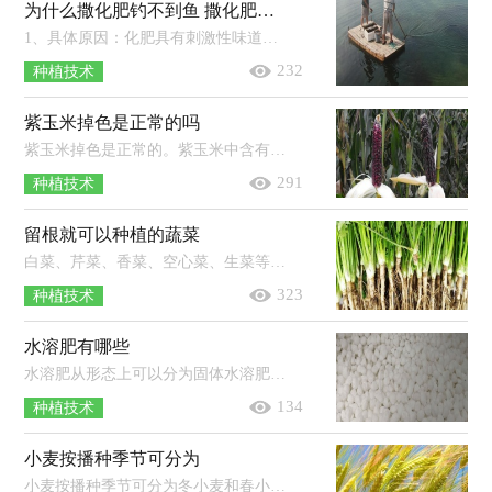
为什么撒化肥钓不到鱼 撒化肥三天下雨有效吗
1、具体原因：化肥具有刺激性味道，撒入水中后鱼在短时间内难以适应，使得开口情况不佳。2、处理方法：选择在下雨天气去垂钓，或用增氧剂打...
232
种植技术
紫玉米掉色是正常的吗
紫玉米掉色是正常的。紫玉米中含有花青素，当它在水中被烹煮的时候其花青素就会被分解出来，从而将水染成了紫色，但这并不会影响到它的...
291
种植技术
留根就可以种植的蔬菜
白菜、芹菜、香菜、空心菜、生菜等都可以留根种植。其中留根种植白菜时，将白菜根横向切2-3厘米左右的块，栽种到装有土的花盆里，大约1...
323
种植技术
水溶肥有哪些
水溶肥从形态上可以分为固体水溶肥料和液体水溶肥料，从养分的含量来区分可以分为大量元素水溶肥料、中量元素水溶肥料、微量元素水...
134
种植技术
小麦按播种季节可分为
小麦按播种季节可分为冬小麦和春小麦。冬小麦是指在当年的秋季播种、翌年夏季收获的小麦，按产区可分为北方冬小麦和南方冬小麦两大...