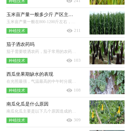
241
种植技术
玉米亩产量一般多少斤 产区主要分布在哪？
玉米亩产量一般在800-1200斤左右，但像地理环境、品种、栽培管理技术等因素都会影响产量，一般光热条件好、优质丰产抗病品种、规范化...
211
种植技术
茄子洒农药吗
茄子需要喷洒农药，茄子常用的农药有：杀稗王、杀虫丹以及精异丙甲草胺等。使用农药时应严格按照说明书使用，注意药物的浓度以及对应的...
103
种植技术
西瓜坐果期缺水的表现
在光照最强，气温最高的中午时分观察西瓜植株叶片，若叶片萎蔫过早，萎蔫时间偏长且恢复较慢，说明缺水，若叶片萎蔫但很快就可以恢复，说明不...
108
种植技术
南瓜化瓜是什么原因
南瓜化瓜主要是以下几个原因造成的：主要原因是花期气温不适，而不适的温度条件会导致南瓜的授粉结瓜受到很严重影响；次要原因是在南瓜...
309
种植技术