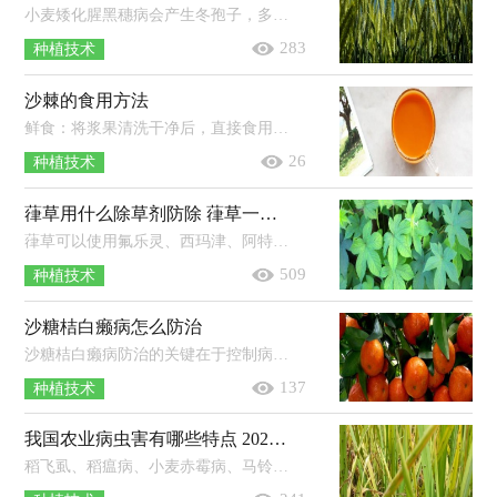
小麦矮化腥黑穗病会产生冬孢子，多生于子房内，形成黑粉状的孢子团，呈球形或近球形，色呈黄褐色至暗棕褐色，其外孢壁的多角形网眼状饰纹，网...
283
种植技术
沙棘的食用方法
鲜食：将浆果清洗干净后，直接食用。榨汁：准备250g沙棘浆果，浆果清洗干净后放入冷开水中浸泡，然后捞出沥干水分榨汁，最后加入适量蜂蜜饮用...
26
种植技术
葎草用什么除草剂防除 葎草一般长在哪里
葎草可以使用氟乐灵、西玛津、阿特拉津、百草枯、2，4-D丁酯等除草剂进行防治。1、氟乐灵：播种前，每亩地使用100-166ml的48%氟乐灵乳...
509
种植技术
沙糖桔白癞病怎么防治
沙糖桔白癞病防治的关键在于控制病原菌及减少果面伤口；除做好清园工作外，应把握春梢抽生这一关键防治期；治疗白癞病有效药剂包括嘧菌...
137
种植技术
我国农业病虫害有哪些特点 2021年农业发展趋势
稻飞虱、稻瘟病、小麦赤霉病、马铃薯晚疫病等重大病虫害频繁发生。草地贪夜蛾、黏虫、飞蝗、稻纵卷叶螟、草地螟等迁飞性的害虫此...