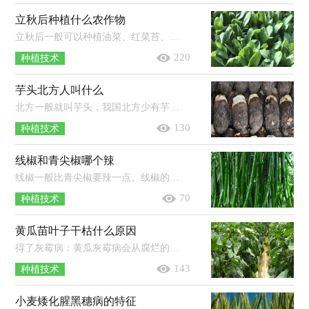
立秋后种植什么农作物
立秋后一般可以种植油菜、红菜苔、萝卜、香菜、菠菜、白菜等农作物。1、油菜：一般可在8月中下旬种植，到了9月底即可收获，从播种到收...
220
种植技术
芋头北方人叫什么
北方一般就叫芋头，我国北方少有芋头种植，芋头和它的名字一起从南方传入北方。我国的芋头资源较为丰富，主要分布在珠江、长江及淮河流...
130
种植技术
线椒和青尖椒哪个辣
线椒一般比青尖椒要辣一点。线椒的特点是果实小羊角形，果长25-30厘米，果面光滑，果顶渐尖且微弯，青熟果实呈绿色，老熟果实呈红色；尖椒的...
70
种植技术
黄瓜苗叶子干枯什么原因
得了灰霉病：黄瓜灰霉病会从腐烂的果实上蔓延到根茎上，再传染到其它的叶子上面，被感染的叶子会出现干枯的现象，严重的话会让整个叶子腐...
143
种植技术
小麦矮化腥黑穗病的特征