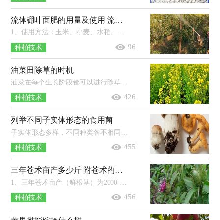
流体硼叶面肥的用量及使用 流体硼叶面肥在玉米什么时候用
1、使用方法：玉米、小麦、水稻、瓜果、油菜、花椰菜、大白菜、甘蓝等作物使用时的稀释倍数为1500-2000倍，果树、棉花等经济作物以及...
96
种植技术
油菜田除草的时机
油菜在每个生长阶段都可以进行除草。如果是免耕油菜田，可在播种后进行一次性杀老草和封闭土壤，可亩用41％农达60-80毫升，混用90％禾耐斯4...
426
种植技术
列举不同子实体形态的食用菌
子实体形态多样，不同种类各不相同，有的是伞状（如蘑菇、香菇），有的是贝壳状（如平菇），有的是漏斗状（如鸡油菌），有的是头状（如猴头菇），有的是毛刷状...
455
种植技术
三年苍术亩产多少斤 附苍术的种植方法
1、三年苍术亩产（鲜根茎）为2000-3000公斤左右，亩产干品约为500-700公斤左右。2、平地种植苍术做畦时中间要略高，宽为120-140厘米，高为2...
456
种植技术