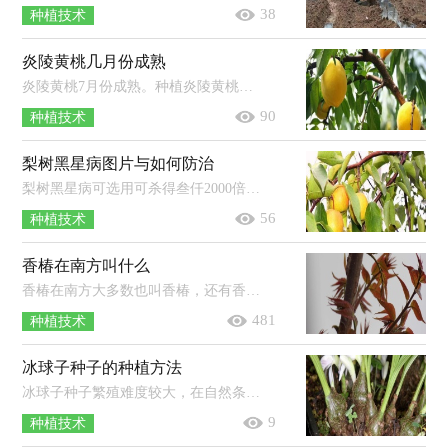
38
种植技术
炎陵黄桃几月份成熟
炎陵黄桃7月份成熟。种植炎陵黄桃，需在4月下旬疏除黄果、小果及果面茸毛无光泽的果等，5月中旬疏除病虫果、畸形果、密集果等，一般长...
90
种植技术
梨树黑星病图片与如何防治
梨树黑星病可选用可杀得叁仟2000倍、10%苯醚甲环唑3000倍、40%杜邦福星10000倍、80%汉邦多菌灵2000倍等农药进行防治，连喷3-4次，间...
56
种植技术
香椿在南方叫什么
香椿在南方大多数也叫香椿，还有香椿芽、香桩头等。香椿为落叶乔木，原产于中国，分布于长江南北的广泛地区，果实是椭圆形蒴果，树体高大，是...
481
种植技术
冰球子种子的种植方法
冰球子种子繁殖难度较大，在自然条件下播种出芽率极低，所以一般不使用。冰球子可以用块茎进行种植，选择疏松透气、排水好的土壤，在春、...
9
种植技术