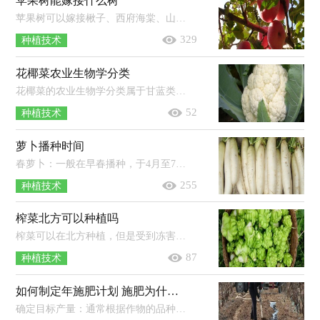
苹果树能嫁接什么树
苹果树可以嫁接楸子、西府海棠、山荆子等蔷薇科植物。苹果树嫁接可以保持品种的优良性状；在结果大树上采用的枝、芽培育的苗木能提...
329
种植技术
花椰菜农业生物学分类
花椰菜的农业生物学分类属于甘蓝类。甘蓝类蔬菜是属于十字花科芸薹属甘蓝种的一二年生草本植物变种群，以叶及其变态器官、茎和花的...
52
种植技术
萝卜播种时间
春萝卜：一般在早春播种，于4月至7月份成熟收获。夏萝卜：一般在5-6月份播种，7-8月份成熟收获。秋萝卜：一般在7月份播种，10月份成熟。冬萝...
255
种植技术
榨菜北方可以种植吗
榨菜可以在北方种植，但是受到冻害的几率较高，建议使用大棚进行种植。榨菜是一种不耐寒的作物，定植后如果遇到冷空气，则很容易在苗期就...
87
种植技术
如何制定年施肥计划 施肥为什么能增产
确定目标产量：通常根据作物的品种特性和产量潜力来确定。计算养分吸收量：根据目标产量以及作物对养分的吸收量来确定。调整养分施用...