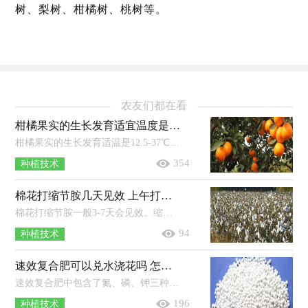
树、梨树、柑橘树、桃树等。
农友们都在看
柑橘果实的生长发育适宜温度是 附种植方法和条件
柑橘果实的生长发育适温是12.5-37℃，秋季花芽分化时，白天适温为20℃左右，晚上适温为10℃左右。年日照时长达到1200-2200小时的地区适...
354
种植技术
棉花打缩节胺几天见效 上午打还是下午打好 打多了用什么方法补救
棉花打缩节胺一般3-7天会见效。缩节胺的优点：可以延缓棉花主茎、果枝的伸长，防止棉花徒长；能有效控制棉花顶芽、叶枝和腋芽的生长；能...
94
种植技术
速效复合肥可以兑水浇花吗 怎么用
速效复合肥中包含了氮、磷、钾三种元素，能够给花卉提供所必需的营养物质，在使用时，一般将复合肥按照比例兑水溶解后浇花；其中兑水比例...
196
种植技术