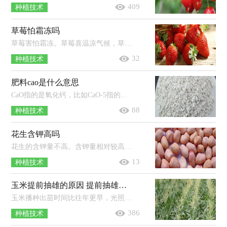
409
种植技术
草莓怕霜冻吗
草莓害怕霜冻。草莓喜温凉气候，草莓根系生长温度为5-30℃，适温为15-22℃，茎叶生长适温为20-30℃，芽在零下15℃至10℃较易发生冻害，花芽...
32
种植技术
肥料cao是什么意思
CaO指的是氧化钙，比如CaO-5指的就是氧化钙（或钙元素）的含量为5%。氧化钙是一种无机化合物，俗名为生石灰，其物理性状是白色的粉末，不纯者...
88
种植技术
花生含钾高吗
花生的含钾量不高。含钾量相对较高的食物有：玉米、韭菜、黄豆芽、莴苣、鲤鱼、鲢鱼、黄鳝、瘦猪肉、羊肉、牛肉、猪腰、红枣、香蕉...
13
种植技术
玉米提前抽雄的原因 提前抽雄怎么办
玉米播种出苗时间比往年更早，光照不足，温度异常，土壤缺水干旱以及病虫害的侵害等都有可能会造成玉米提前抽雄；另外部分品种的玉米抽雄...
386
种植技术