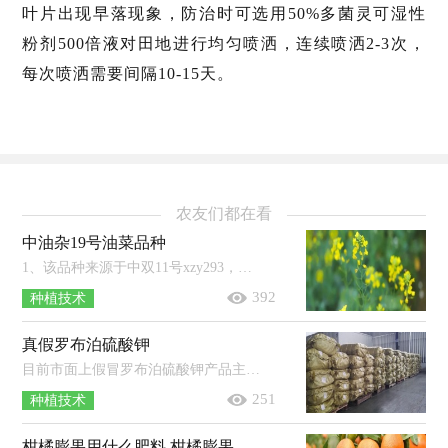
叶片出现早落现象，防治时可选用50%多菌灵可湿性
粉剂500倍液对田地进行均匀喷洒，连续喷洒2-3次，
每次喷洒需要间隔10-15天。
农友们都在看
中油杂19号油菜品种
1、该品种来源于中双11号xzy293，在2014年1月17日审定通过。2、该品种是甘蓝型半冬性化学诱导雄性不育两系杂交品种，230天的生育期。...
392
种植技术
真假罗布泊硫酸钾
目前市面上假冒罗布泊硫酸钾产品主要有：硫酸铵冒充硫酸钾、氯化钾冒充硫酸钾等。真正的罗布泊硫酸钾K2O含量均在51%以上，且不含游离...
251
种植技术
柑橘膨果用什么肥料 柑橘膨果是什么时候