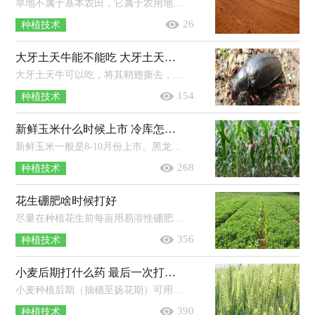
旱地不属于基本农田，它属于农用地（无灌溉设施，主要依靠降水种植旱生农作物的耕地），而基本农田是我国按照一定时期的人口和社会经济发展...
26
种植技术
大牙土天牛能不能吃 大牙土天牛什么时候出土
大牙土天牛可以吃，将其鞘翅撕去，掰除“大牙”，再放入锅内油炸，然后撒一些细盐即可食用。大牙土天牛雄虫体长28-46毫米左右，宽10-15毫米...
154
种植技术
新鲜玉米什么时候上市 冷库怎样大批量保存新鲜玉米？
新鲜玉米一般是8-10月份上市。黑龙江玉米成熟期一般都在每年的10月初；山东地区一般4月初种春玉米，8月末收获上市；河北地区夏播玉米一...
268
种植技术
花生硼肥啥时候打好
尽量在种植花生前每亩用易溶性硼肥0.5千克，与有机肥或部分土壤拌匀均匀地撒于地表，翻入土中，或开沟条撒施。用难溶性硼肥，每亩25-30千...
356
种植技术
小麦后期打什么药 最后一次打药应在什么时候
小麦种植后期（抽穗至扬花期）可用99%高纯磷酸二氢钾50-100克、硼10克兑水喷雾，具有抗倒伏，增强麦粒饱满度和预防赤霉病、干热风、小麦...
390
种植技术