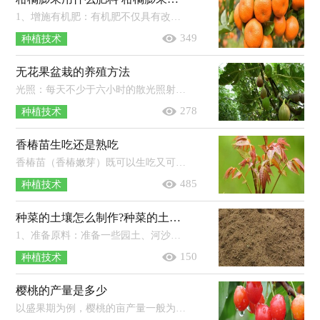
1、增施有机肥：有机肥不仅具有改善土壤，增强土壤透气性的作用，还有利于根系生长与呼吸。2、少施氮肥：如果柑橘植株体内的氮肥过多，不仅...
349
种植技术
无花果盆栽的养殖方法
光照：每天不少于六小时的散光照射，中午要适当遮阴，冬季可接受全光照。土壤：排水性好，且疏松度较高的土壤比较适合无花果生长。温度：保持...
278
种植技术
香椿苗生吃还是熟吃
香椿苗（香椿嫩芽）既可以生吃又可以熟吃，也可以用盐腌制后再吃。香椿是一种属于无患子目、楝科、椿族、香椿属、香椿种的植物，又名香椿...
485
种植技术
种菜的土壤怎么制作?种菜的土壤是酸性好还是碱性好
1、准备原料：准备一些园土、河沙、腐叶土，这些土壤的结构会对蔬菜的生长起到不同的作用。2、比例混合：将2份河沙、3份腐叶土、5份园...
150
种植技术
樱桃的产量是多少
以盛果期为例，樱桃的亩产量一般为750-1000千克，高产园可达2000千克以上。樱桃树是一种喜光、喜温、喜湿、喜肥的果树，适合在年均气温...