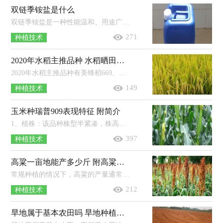
双链季铵盐是什么
双链季铵盐是一种性能温和、用途广泛、毒性较低的消毒剂。特点：溶液无色透明，性质稳定，不挥发、不分解、无刺激性气味；使用后一般不会...
271
种植技术
2020年水稻主推品种 水稻晒田期是不是拔节期
2020年水稻主推品种有美锋稻669、宜香优2115、天优1177、广两优800和荃优822等。美锋稻669：它生育期为154天左右，属于中熟品种，在苗...
149
种植技术
玉米种瑞普909表现特征 附简介
1、植株：该品种株型半紧凑，株高约为290cm，穗位高约为105cm，共21片叶，果穗呈筒型，穗长约为19.8cm，穗行18行，行粒数38粒，穗轴为粉色，籽粒为黄...
397
种植技术
高粱一亩地能产多少斤 附高粱的种植方法
常规种植的情况下，高粱的产量通常为700-900斤左右/亩，具体产量因种植时间、种植方法、管理方法而异。若想增加高粱的产量，可与豆科作...
212
种植技术
旱地属于基本农田吗 旱地种植什么农作物好