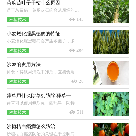
黄瓜苗叶子干枯什么原因
得了灰霉病：黄瓜灰霉病会从腐烂的果实上蔓延到根茎上，再传染到其它的叶子上面，被感染的叶子会出现干枯的现象，严重的话会让整个叶子腐...
143
种植技术
小麦矮化腥黑穗病的特征
小麦矮化腥黑穗病会产生冬孢子，多生于子房内，形成黑粉状的孢子团，呈球形或近球形，色呈黄褐色至暗棕褐色，其外孢壁的多角形网眼状饰纹，网...
284
种植技术
沙棘的食用方法
鲜食：将浆果清洗干净后，直接食用。榨汁：准备250g沙棘浆果，浆果清洗干净后放入冷开水中浸泡，然后捞出沥干水分榨汁，最后加入适量蜂蜜饮用...
26
种植技术
葎草用什么除草剂防除 葎草一般长在哪里
葎草可以使用氟乐灵、西玛津、阿特拉津、百草枯、2，4-D丁酯等除草剂进行防治。1、氟乐灵：播种前，每亩地使用100-166ml的48%氟乐灵乳...
511
种植技术
沙糖桔白癞病怎么防治
沙糖桔白癞病防治的关键在于控制病原菌及减少果面伤口；除做好清园工作外，应把握春梢抽生这一关键防治期；治疗白癞病有效药剂包括嘧菌...