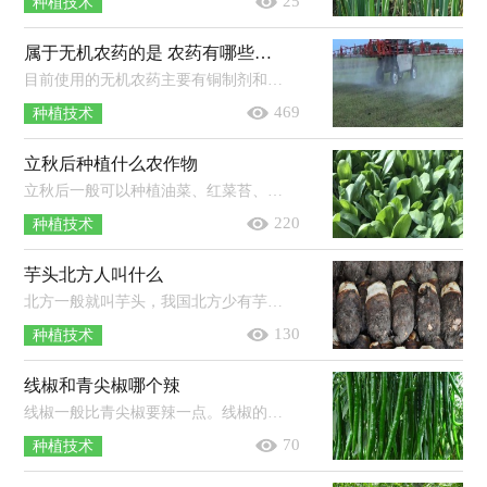
25
种植技术
属于无机农药的是 农药有哪些种类
目前使用的无机农药主要有铜制剂和硫制剂，铜制剂有硫酸铜、波尔多液等，硫制剂有硫黄、石硫合剂等。使用农药时一定不能一药连用，常用...
469
种植技术
立秋后种植什么农作物
立秋后一般可以种植油菜、红菜苔、萝卜、香菜、菠菜、白菜等农作物。1、油菜：一般可在8月中下旬种植，到了9月底即可收获，从播种到收...
220
种植技术
芋头北方人叫什么
北方一般就叫芋头，我国北方少有芋头种植，芋头和它的名字一起从南方传入北方。我国的芋头资源较为丰富，主要分布在珠江、长江及淮河流...
130
种植技术
线椒和青尖椒哪个辣
线椒一般比青尖椒要辣一点。线椒的特点是果实小羊角形，果长25-30厘米，果面光滑，果顶渐尖且微弯，青熟果实呈绿色，老熟果实呈红色；尖椒的...
70
种植技术