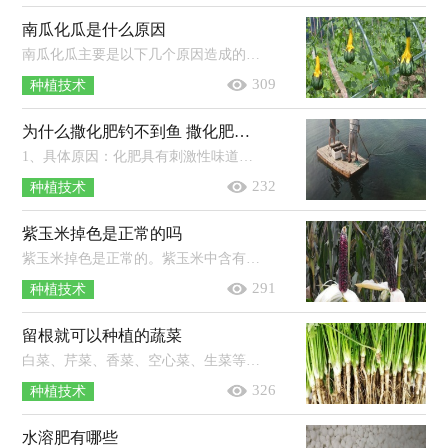
南瓜化瓜是什么原因
南瓜化瓜主要是以下几个原因造成的：主要原因是花期气温不适，而不适的温度条件会导致南瓜的授粉结瓜受到很严重影响；次要原因是在南瓜...
309
种植技术
为什么撒化肥钓不到鱼 撒化肥三天下雨有效吗
1、具体原因：化肥具有刺激性味道，撒入水中后鱼在短时间内难以适应，使得开口情况不佳。2、处理方法：选择在下雨天气去垂钓，或用增氧剂打...
232
种植技术
紫玉米掉色是正常的吗
紫玉米掉色是正常的。紫玉米中含有花青素，当它在水中被烹煮的时候其花青素就会被分解出来，从而将水染成了紫色，但这并不会影响到它的...
291
种植技术
留根就可以种植的蔬菜
白菜、芹菜、香菜、空心菜、生菜等都可以留根种植。其中留根种植白菜时，将白菜根横向切2-3厘米左右的块，栽种到装有土的花盆里，大约1...
326
种植技术
水溶肥有哪些