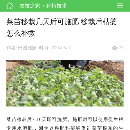
农技之家
> 种植技术
菜苗移栽几天后可施肥 移栽后枯萎
怎么补救
作者: 田园雅趣
时间: 2026-05-31
23
菜苗移栽后7-10天即可施肥。施肥时可以使用促生根
专用水溶肥，因为这种肥料能够促进菜苗根系的生