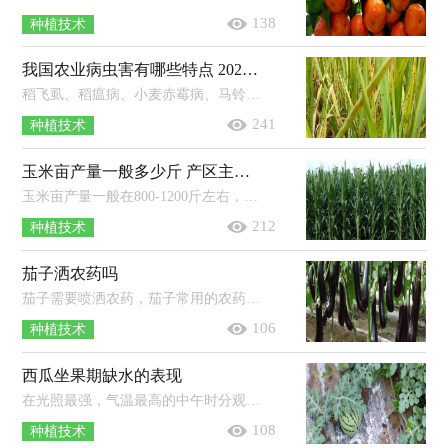
138
种植技术
我国农业病虫害有哪些特点 2021年农业发展趋势
稻飞虱、稻瘟病、小麦赤霉病、马铃薯晚疫病等重大病虫害频繁发生。草地贪夜蛾、黏虫、飞蝗、稻纵卷叶螟、草地螟等迁飞性的害虫此...
241
种植技术
玉米亩产量一般多少斤 产区主要分布在哪？
玉米亩产量一般在800-1200斤左右，但像地理环境、品种、栽培管理技术等因素都会影响产量，一般光热条件好、优质丰产抗病品种、规范化...
212
种植技术
茄子洒农药吗
茄子需要喷洒农药，茄子常用的农药有：杀稗王、杀虫丹以及精异丙甲草胺等。使用农药时应严格按照说明书使用，注意药物的浓度以及对应的...
106
种植技术
西瓜坐果期缺水的表现
在光照最强，气温最高的中午时分观察西瓜植株叶片，若叶片萎蔫过早，萎蔫时间偏长且恢复较慢，说明缺水，若叶片萎蔫但很快就可以恢复，说明不...
108
种植技术