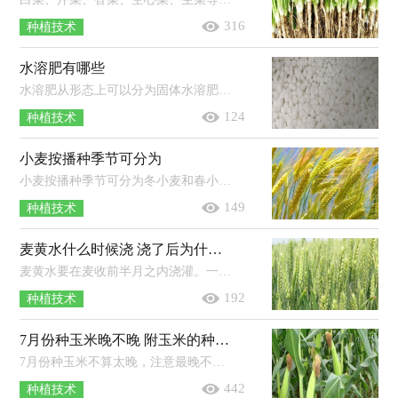
316
种植技术
水溶肥有哪些
水溶肥从形态上可以分为固体水溶肥料和液体水溶肥料，从养分的含量来区分可以分为大量元素水溶肥料、中量元素水溶肥料、微量元素水...
124
种植技术
小麦按播种季节可分为
小麦按播种季节可分为冬小麦和春小麦。冬小麦是指在当年的秋季播种、翌年夏季收获的小麦，按产区可分为北方冬小麦和南方冬小麦两大...
149
种植技术
麦黄水什么时候浇 浇了后为什么容易死
麦黄水要在麦收前半月之内浇灌。一般麦田里面不提倡浇麦黄水，因为若是运用不当，不仅不会增产，还可能导致减产的现象。浇麦黄水时要注...
192
种植技术
7月份种玉米晚不晚 附玉米的种植方法
7月份种玉米不算太晚，注意最晚不可超过7月中旬，这样到10月中下旬的时候才会成熟，收获。玉米种植后一定要为其及时浇蒙头水，如果施肥量...
442
种植技术