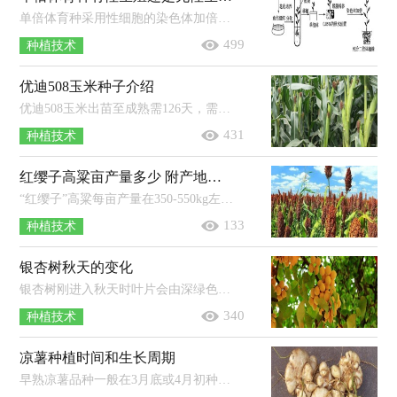
单倍体育种采用性细胞的染色体加倍获得纯种，所以算是有性生殖。有性生殖是指由亲本产生的有性生殖细胞（配子），经过两性生殖细胞（例如精...
499
种植技术
优迪508玉米种子介绍
优迪508玉米出苗至成熟需126天，需大于10℃积温2650℃左右，幼苗绿色，叶鞘紫色，叶缘浅紫色，株高280厘米左右，穗位103厘米左右，成株叶片20片...
431
种植技术
红缨子高粱亩产量多少 附产地分布和简介
“红缨子”高粱每亩产量在350-550kg左右。红缨子全生育期131天左右，属糯性中杆中熟常规品种，叶色浓绿，颖壳红色，叶宽7.3cm左右，总叶数1...
133
种植技术
银杏树秋天的变化
银杏树刚进入秋天时叶片会由深绿色变为浅黄色，果子呈淡黄色；深秋时叶片会由浅黄色变为深黄色，果子变为橙黄色，此时果子已经完全成熟，需...
340
种植技术
凉薯种植时间和生长周期
早熟凉薯品种一般在3月底或4月初种植，生育期为130-150天左右。中熟凉薯品种一般在4月初左右种植，生育期在150天以上。晚熟凉薯品种...