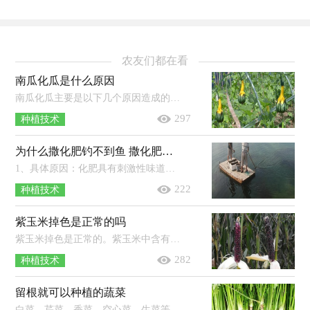
农友们都在看
南瓜化瓜是什么原因
南瓜化瓜主要是以下几个原因造成的：主要原因是花期气温不适，而不适的温度条件会导致南瓜的授粉结瓜受到很严重影响；次要原因是在南瓜...
297
种植技术
为什么撒化肥钓不到鱼 撒化肥三天下雨有效吗
1、具体原因：化肥具有刺激性味道，撒入水中后鱼在短时间内难以适应，使得开口情况不佳。2、处理方法：选择在下雨天气去垂钓，或用增氧剂打...
222
种植技术
紫玉米掉色是正常的吗
紫玉米掉色是正常的。紫玉米中含有花青素，当它在水中被烹煮的时候其花青素就会被分解出来，从而将水染成了紫色，但这并不会影响到它的...
282
种植技术
留根就可以种植的蔬菜
白菜、芹菜、香菜、空心菜、生菜等都可以留根种植。其中留根种植白菜时，将白菜根横向切2-3厘米左右的块，栽种到装有土的花盆里，大约1...