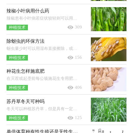
辣椒小叶病用什么药
辣椒患有小叶病若症状较轻则可以用霜贝尔（50毫升）+叶面肥（25毫升）兑水15公斤，然后进行喷雾防治；若已到发病的中后期，则可以用38%恶霜嘧铜...
309
种植技术
除蚜虫的环保方法
蚜虫量少时可以用湿布直接擦除，或者用镊子直接夹下，或者将受损植物的部分直接剪除，摧毁蚜虫寄居的地方；也可以用冷水喷淋植物，尤其是叶...
156
种植技术
种花生怎样施底肥
在灭茬或起垄前每公顷施花生专用肥750-900kg或三元素复合肥300-375kg，若用单元素化肥，每公顷可施尿素150-180kg或碳酸氢铵375-450kg...
406
种植技术
苏丹草冬天可种吗
冬天可以种植苏丹草，但是具有一定的风险。苏丹草的发芽适温为20-30℃，极限温度为8-10°C，其种子一般会在播种4-5天后萌发，经过7-8天左...
125
种植技术
单倍体育种有性生殖还是无性生殖 无性生殖的优点