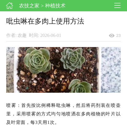
农技之家
> 种植技术
吡虫啉在多肉上使用方法
作者: 农趣
时间: 2026-06-01
23
喷雾：首先按比例稀释吡虫啉，然后将药剂装在喷壶
里，采用喷雾的方式均匀地喷洒在多肉植物的叶片以
及叶背面，每3天用1次。