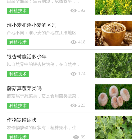
白菜型油菜：生育期短，成熟较早，耐瘠薄，抗病力弱，生产潜力小，稳产性差，含油量中等，一般在35-38％。芥菜型油菜：含油量低，一般在30-35％，且油品质较...
392
种植技术
淮小麦和浮小麦的区别
产地不同：淮小麦的产地在江淮地区，因此被称为淮小麦。浮小麦则通常是生长在北方地区的，对环境的适应能力强，全国各地都有栽培。泡水后...
418
种植技术
银杏树能活多少年
以自然界中的银杏树为例，在自然生长的情况下，它的寿命可达到上千年，甚至是5000年之久。银杏树在很早以前就已经生长在地球上，但是现存...
174
种植技术
蘑菇算蔬菜类吗
蘑菇属于蔬菜类，它是食用菌类蔬菜。蘑菇是一种可以在室内种植的食用菌，它从菌丝体开始逐渐生长成子实体，其体内并没有叶绿素的存在，因...
223
种植技术
作物缺磷症状
农作物缺磷的症状有：植株矮小，生长缓慢，地下部分严重受到抑制；植株的叶色呈暗绿色或紫红色，叶片无光泽，从下部叶开始逐渐死亡脱落；植株的...
39
种植技术