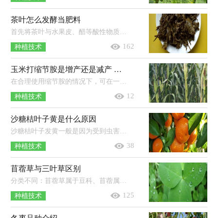
茶叶怎么发酵当肥料
首先将茶叶与水果皮、醋等酸性物质混合，再放入密封的容器中，放在太阳直射的地方进行发酵，保证其温度在40℃左右，温度过高时可加适量凉...
162
种植技术
玉米打缩节胺是增产还是减产 缩节胺打过量了怎么办
在合理使用缩节胺的情况下，可在一定程度上提高玉米产量，若过量使用缩节胺，则容易使玉米的生长受到抑制，导致减产。使用缩节胺应根据玉...
12
种植技术
沙糖桔叶子黄是什么原因
沙糖桔叶子发黄一般是因为受到虫害（如红蜘蛛）、营养失衡（如缺氮、缺铁）等原因导致的。红蜘蛛主要为害柑橘叶片、枝梢和果实，严重时被害...
38
种植技术
苜蓿草与三叶草区别
分类不同：苜蓿草属于豆科、苜蓿属，三叶草属于豆科、车轴草属。品种不同：苜蓿草通常指苜蓿属植物，三叶草通常指具有三出指状复叶的草本...
125
种植技术