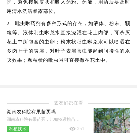
护，避免接触皮肤和吸入药粉、药液，用药后要及时
用清水洗洁暴露部位。
2、吡虫啉药剂有多种形式的存在，如液体、粉末、颗
粒等。液体吡虫啉兑水直接浇灌在花土内部，可杀灭
花土中所包含的虫卵；粉末状吡虫啉兑水可以喷洒在
多肉叶子的表层，对叶子表层害虫能起到间接性的杀
灭效果；颗粒状的吡虫啉可直接撒在花土中。
农友们都在看
湖南农科院有果苗买吗
湖南农科院有果苗买，比如猕猴桃苗等树苗。果苗即为果树的幼苗，一般是经过人工培育而成的，其种类极多，培育地在全国各地均有分布，比如广...
351
种植技术