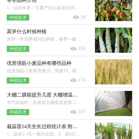
冬枣品种介绍
1、沾化冬枣：主要产自山东省滨州市沾化区，果实中等偏大，果皮薄而脆，果肉细嫩多汁。2、大荔冬枣：陕西省渭南市大荔县的特产，果个大，果皮薄...
59
种植技术
莴笋什么时候种植
莴笋一年四季都可以种植，春季一般在2-3月份种植，此时种植成活率较高；夏季一般在6-7月份种植，种植后需要用遮阳网防晒；秋季一般在8-9月...
359
种植技术
优质强筋小麦品种有哪些品种
优质强筋小麦有济麦20、周麦19、师栾02-1、鄂麦23、新麦26、永良4号等品种。1、济麦20：属于中晚熟半冬性小麦，株型紧凑，株高73厘米左...
174
种植技术
大棚二膜能提升几度 大棚增温宝成分
当气温低时，在蔬菜大棚里设置第二层棚膜，可以将蔬菜大棚的温度提高4℃左右，能有效抵御冻害。一些农药会影响农膜的寿命，尤其是含有硫...
337
种植技术
栽蒜苗14天生长过程统计表 附蒜苗的种植时间
1、蒜苗1-3天一般不出苗。2、第4天高度约1厘米，第6天约3厘米，第8天约5厘米，第10天约13厘米，第12天约20厘米，第14天约24厘米。3、蒜苗一...