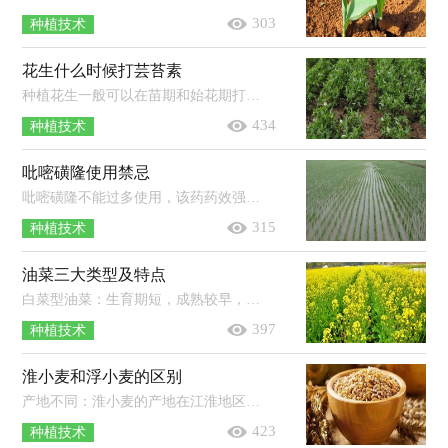
303
种植技术
花生什么时候打芸苔素
种植花生一般可以在苗期和始花期打芸苔素。苗期：用有效成分的含量为0.5-1毫克/升的芸苔素内酯对花生幼苗的茎叶进行喷施即可，喷施后...
434
种植技术
吡嘧磺隆使用禁忌
吡嘧磺隆不能过多使用，该药药效强，需按说明书严格使用，以免造成药害；不能在杂草长出后使用，吡嘧磺隆只能防治萌芽期至2叶期以内的杂草，...
315
种植技术
油菜三大类型及特点
白菜型油菜：生育期短，成熟较早，耐瘠薄，抗病力弱，生产潜力小，稳产性差，含油量中等，一般在35-38％。芥菜型油菜：含油量低，一般在30-35％，且油品质较...
397
种植技术
淮小麦和浮小麦的区别
产地不同：淮小麦的产地在江淮地区，因此被称为淮小麦。浮小麦则通常是生长在北方地区的，对环境的适应能力强，全国各地都有栽培。泡水后...
423
种植技术