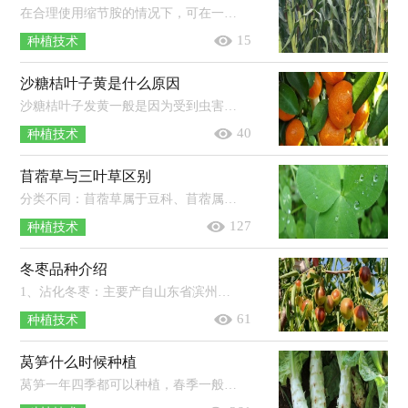
在合理使用缩节胺的情况下，可在一定程度上提高玉米产量，若过量使用缩节胺，则容易使玉米的生长受到抑制，导致减产。使用缩节胺应根据玉...
15
种植技术
沙糖桔叶子黄是什么原因
沙糖桔叶子发黄一般是因为受到虫害（如红蜘蛛）、营养失衡（如缺氮、缺铁）等原因导致的。红蜘蛛主要为害柑橘叶片、枝梢和果实，严重时被害...
40
种植技术
苜蓿草与三叶草区别
分类不同：苜蓿草属于豆科、苜蓿属，三叶草属于豆科、车轴草属。品种不同：苜蓿草通常指苜蓿属植物，三叶草通常指具有三出指状复叶的草本...
127
种植技术
冬枣品种介绍
1、沾化冬枣：主要产自山东省滨州市沾化区，果实中等偏大，果皮薄而脆，果肉细嫩多汁。2、大荔冬枣：陕西省渭南市大荔县的特产，果个大，果皮薄...
61
种植技术
莴笋什么时候种植
莴笋一年四季都可以种植，春季一般在2-3月份种植，此时种植成活率较高；夏季一般在6-7月份种植，种植后需要用遮阳网防晒；秋季一般在8-9月...