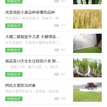
361
种植技术
优质强筋小麦品种有哪些品种
优质强筋小麦有济麦20、周麦19、师栾02-1、鄂麦23、新麦26、永良4号等品种。1、济麦20：属于中晚熟半冬性小麦，株型紧凑，株高73厘米左...
177
种植技术
大棚二膜能提升几度 大棚增温宝成分
当气温低时，在蔬菜大棚里设置第二层棚膜，可以将蔬菜大棚的温度提高4℃左右，能有效抵御冻害。一些农药会影响农膜的寿命，尤其是含有硫...
341
种植技术
栽蒜苗14天生长过程统计表 附蒜苗的种植时间
1、蒜苗1-3天一般不出苗。2、第4天高度约1厘米，第6天约3厘米，第8天约5厘米，第10天约13厘米，第12天约20厘米，第14天约24厘米。3、蒜苗一...
265
种植技术
阿砣主要防治对象
阿砣主要用于防治：灰霉病、炭疽病、黑痘病、霜霉病、蔓枯病、黑星病、叶斑病以及锈病等。阿砣是一种使用面积较为广泛的杀菌剂。使...
348
种植技术