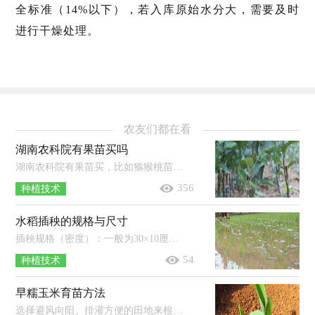
全标准（14%以下），若入库原始水分大，需要及时
进行干燥处理。
农友们都在看
湖南农科院有果苗买吗
湖南农科院有果苗买，比如猕猴桃苗等树苗。果苗即为果树的幼苗，一般是经过人工培育而成的，其种类极多，培育地在全国各地均有分布，比如广...
356
种植技术
水稻插秧的规格与尺寸
插秧规格（密度）：一般为30×10厘米（10-12厘米），每平方米可插秧25-33穴，每穴可插5-7株秧苗，基本苗数一般为125-200株/平方米。插秧尺寸（距离）：...
54
种植技术
早糯玉米育苗方法
选择避风向阳、排灌方便的田地来根据不同的育苗方式整地以及做苗床，然后在播种前晒种1-2天，并进行选种（去除病籽、虫籽、破籽等），再按...