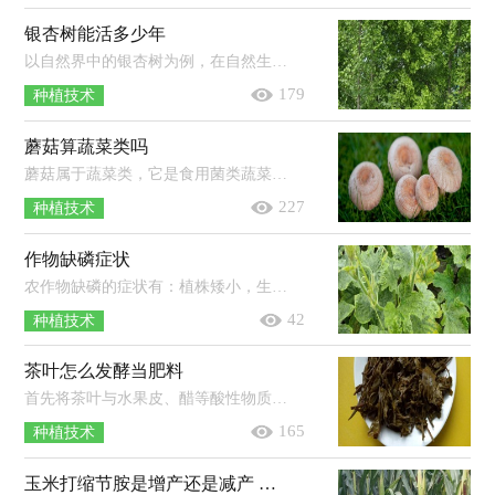
银杏树能活多少年
以自然界中的银杏树为例，在自然生长的情况下，它的寿命可达到上千年，甚至是5000年之久。银杏树在很早以前就已经生长在地球上，但是现存...
179
种植技术
蘑菇算蔬菜类吗
蘑菇属于蔬菜类，它是食用菌类蔬菜。蘑菇是一种可以在室内种植的食用菌，它从菌丝体开始逐渐生长成子实体，其体内并没有叶绿素的存在，因...
227
种植技术
作物缺磷症状
农作物缺磷的症状有：植株矮小，生长缓慢，地下部分严重受到抑制；植株的叶色呈暗绿色或紫红色，叶片无光泽，从下部叶开始逐渐死亡脱落；植株的...
42
种植技术
茶叶怎么发酵当肥料
首先将茶叶与水果皮、醋等酸性物质混合，再放入密封的容器中，放在太阳直射的地方进行发酵，保证其温度在40℃左右，温度过高时可加适量凉...
165
种植技术
玉米打缩节胺是增产还是减产 缩节胺打过量了怎么办