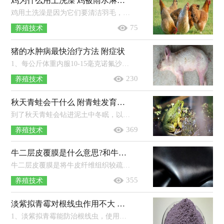
鸡为什么用土洗澡 鸡被雨水淋湿了会怎么样
鸡用土洗澡是因为它们要清洁羽毛，赶走藏在羽毛里面的小虫子，因为它们不太适合用水洗澡，所以会钻到沙土里面打滚，来清洁自己的身体。养...
75
养殖技术
猪的水肿病最快治疗方法 附症状
1、每公斤体重内服10-15毫克诺氟沙星，每天2次，休药期为12天。2、每公斤体重内服或肌注2.5-5毫克恩诺沙星，每天2次，内服的休药期为8天，...
230
养殖技术
秋天青蛙会干什么 附青蛙发育的四个阶段
到了秋天青蛙会钻进泥土中冬眠，以此来躲避寒冬，翌年春季地温回升后又会出来活动。青蛙平时一般栖息在池塘、河流、稻田等地方，尤其是...
369
养殖技术
牛二层皮覆膜是什么意思?和牛头层皮哪个好
牛二层皮覆膜是将牛皮纤维组织较疏松的二层部分，经化学材料喷涂或覆上PVC、PU薄膜加工而成。牛皮主要分为牛头层皮和牛二层皮，牛头...
355
养殖技术
淡紫拟青霉对根线虫作用不大 淡紫拟青霉的作用
1、淡紫拟青霉能防治根线虫，使用后可以让根线虫造成的危害明显降低。2、淡紫拟青霉孢子萌发后会产生菌丝，这种菌丝可以穿透线虫的卵...