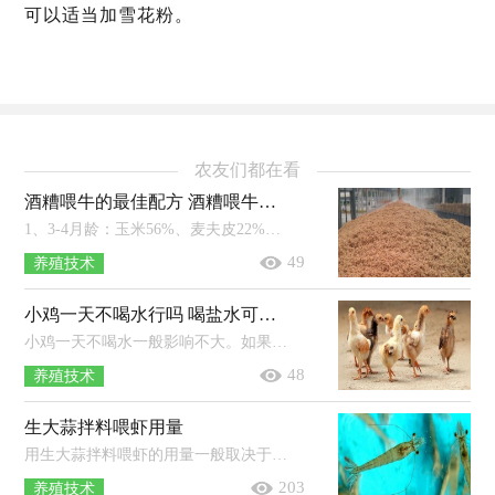
可以适当加雪花粉。
农友们都在看
酒糟喂牛的最佳配方 酒糟喂牛有什么作用
1、3-4月龄：玉米56%、麦夫皮22%、豆粕16%、牛用预混料4%、磷酸氢钙1%、盐1%。2、4-8月龄：玉米52%、麦夫皮32%、豆粕12%、牛用预混料...
49
养殖技术
小鸡一天不喝水行吗 喝盐水可以防啄毛吗
小鸡一天不喝水一般影响不大。如果出现一天不喝水且伴随着精神不佳、没有食欲等现象，应该采取相应措施进行治疗。雏鸡出壳后先饮水...
48
养殖技术
生大蒜拌料喂虾用量
用生大蒜拌料喂虾的用量一般取决于饵料的量，以10斤饵料为例，一般可以拌1两大蒜。用生大蒜拌料喂虾的注意事项：放养对虾25天之后可每...
203
养殖技术