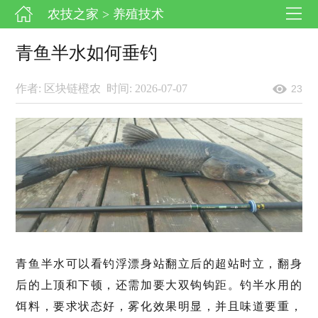
农技之家
> 养殖技术
青鱼半水如何垂钓
作者: 区块链橙农
时间: 2026-07-07
23
青鱼半水可以看钓浮漂身站翻立后的超站时立，翻身
后的上顶和下顿，还需加要大双钩钩距。钓半水用的
饵料，要求状态好，雾化效果明显，并且味道要重，