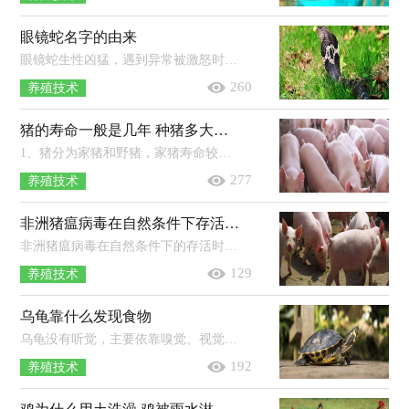
眼镜蛇名字的由来
眼镜蛇生性凶猛，遇到异常被激怒时，会昂起身体前部，膨大颈部，由于颈部扩张，背部会呈现出明显的黑白斑，就像是眼镜状的花纹，因此被称为眼镜...
260
养殖技术
猪的寿命一般是几年 种猪多大可以配种
1、猪分为家猪和野猪，家猪寿命较短，一般3-5年左右，野猪寿命较长，一般20年左右。2、种公猪：本地品种6-8个月体重60kg以上可参加初次配种...
277
养殖技术
非洲猪瘟病毒在自然条件下存活多长时间
非洲猪瘟病毒在自然条件下的存活时间取决于存在环境，不同的环境存活的时间也不同，一般在冷冻肉中能存活110天左右，粪便中能存活11天...
129
养殖技术
乌龟靠什么发现食物
乌龟没有听觉，主要依靠嗅觉、视觉以及触觉来发现食物。乌龟常栖于江河、湖沼或池塘中，吃蠕虫、螺类、虾及小鱼等动物，也吃植物茎叶及...
192
养殖技术