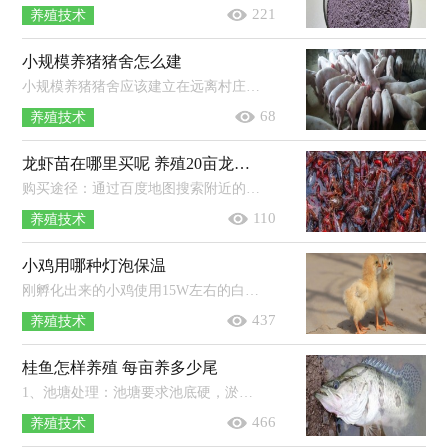
221
养殖技术
小规模养猪猪舍怎么建
小规模养猪猪舍应该建立在远离村庄和畜产品加工厂，来往行人少，住房的下风或偏风方向，地势高燥，无污染，有可取的活水源处。一般猪舍后墙...
68
养殖技术
龙虾苗在哪里买呢 养殖20亩龙虾可赚多少
购买途径：通过百度地图搜索附近的龙虾养殖基地进行购买，或者是上网查询大型龙虾养殖基地，然后联系购买，或者是前往海鲜市场咨询。挑选...
110
养殖技术
小鸡用哪种灯泡保温
刚孵化出来的小鸡使用15W左右的白炽灯即可。初出壳的雏鸡，体温比成年鸡低3℃左右，要10天后才能达到正常体温，加上雏鸡绒毛短且稀，不能...
437
养殖技术
桂鱼怎样养殖 每亩养多少尾
1、池塘处理：池塘要求池底硬，淤泥少，靠近水源，并且在放养鱼苗前，需要全池泼洒0.7PPM硫酸铜和硫酸亚铁合剂（5：2）。2、放养：如果是放养体长约...
466
养殖技术