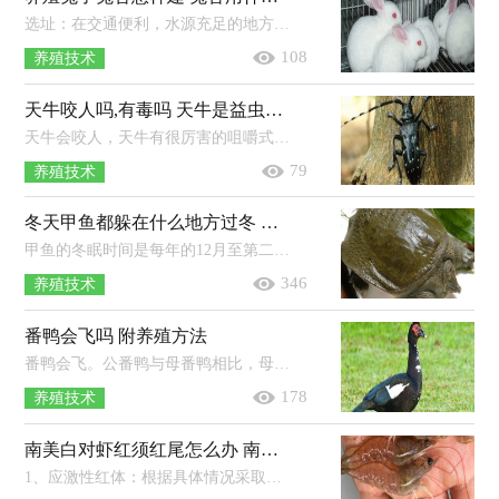
选址：在交通便利，水源充足的地方建立兔舍，周边的环境要满足兔子的日常需求。建筑材料：要选择具有坚硬、结实、防潮、有完善的防水性能...
108
养殖技术
天牛咬人吗,有毒吗 天牛是益虫还是害虫
天牛会咬人，天牛有很厉害的咀嚼式口器，能咬开很硬的木头，所以是会咬人的，特别是捉的手法不对就可能被咬。天牛的唾液有毒性，被咬后立即...
79
养殖技术
冬天甲鱼都躲在什么地方过冬 放在家里能活多久
甲鱼的冬眠时间是每年的12月至第二年的3月，甲鱼冬眠一般会在向阳的浅水区和淤泥底度过。由于我国大部分地区冬天的温度都比较低，但...
346
养殖技术
番鸭会飞吗 附养殖方法
番鸭会飞。公番鸭与母番鸭相比，母番鸭能飞接近30-40m（体型较瘦小，羽毛完整的母番鸭，飞行距离更远），而公番鸭由于体重更大，飞行距离远不及...
178
养殖技术
南美白对虾红须红尾怎么办 南美白对虾和基围虾的区别
1、应激性红体：根据具体情况采取相应措施，若为缺氧，可以开启增氧机或使用增氧剂，若为氨氮以及亚硝酸盐含量过高，可以进行换水、改底。2...