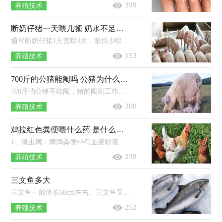
399
养殖技术
断奶仔猪一天喂几顿 奶水不足吃什么下奶快
通常断奶仔猪1天需喂4次，坚持少喂勤添的原则。为使仔猪能顺利断奶，在断奶的2-3周内仍喂原来的仔猪料，约1周后，可逐步增加断奶仔猪料，2...
153
养殖技术
700斤的公猪能阉吗 公猪为什么要阉割
700斤的公猪不能阉，猪的阉割工作一般是在它还未成年时进行，也就是未发情的时候。猪太大了会很难操作，而且手术中损伤也大，甚至可能会...
300
养殖技术
鸡拉红色粪便喂什么药 是什么原因导致的
1、绦虫病：病鸡粪便中有血液粘液混有白色绦虫节片，需要对鸡群进行集体驱虫。2、鸡肠毒症：鸡拉稀，粪便呈烂西红柿样式，有乱跑乱撞等症状...
238
养殖技术
三文鱼多大
三文鱼一般体长60cm左右。三文鱼又名大马哈鱼、鲑鱼、撒蒙鱼，隶属硬骨鱼纲、鲑形目、鲑属，主要分布于大西洋与太平洋、北冰洋交界的...
252
养殖技术