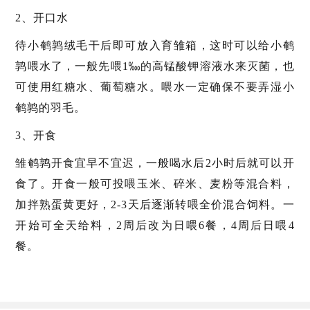
2、开口水
待小鹌鹑绒毛干后即可放入育雏箱，这时可以给小鹌
鹑喂水了，一般先喂1‱的高锰酸钾溶液水来灭菌，也
可使用红糖水、葡萄糖水。喂水一定确保不要弄湿小
鹌鹑的羽毛。
3、开食
雏鹌鹑开食宜早不宜迟，一般喝水后2小时后就可以开
食了。开食一般可投喂玉米、碎米、麦粉等混合料，
加拌熟蛋黄更好，2-3天后逐渐转喂全价混合饲料。一
开始可全天给料，2周后改为日喂6餐，4周后日喂4
餐。