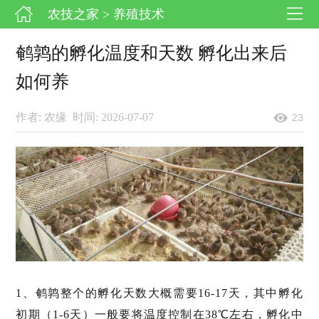
农技之家
> 养殖技术
鹌鹑的孵化温度和天数 孵化出来后
如何养
作者: 农缘
时间: 2026-07-07
23
1、鹌鹑整个的孵化天数大概需要16-17天，其中孵化
初期（1-6天）一般要将温度控制在38℃左右，孵化中