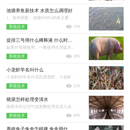
池塘养鱼新技术 水质怎么调理好
1、鱼种搭配：池塘中80%的鱼主要摄食人工颗粒饲料，为主养鱼，20%的鱼为服务性鱼。2、池塘规格：以长方形为宜，长边为东西向，宽边为南北向，鱼...
199
养殖技术
促排三号用什么稀释液 什么时候打合适
如果对母猪使用，一般使用生理盐水进行稀释。当奶牛卵泡囊肿的时候，可以先静脉注射hcg，然后再肌肉注射促排三号，每天注射一次，连续注射3...
385
养殖技术
小龙虾学名叫什么
小龙虾的学名叫克氏原螯虾。小龙虾是一种淡水经济虾类，因肉味鲜美广受人们欢迎，其食性较杂，生长速度快、适应能力较强，在当地的生态环...
220
养殖技术
猪尿怎样处理变清水
猪尿水经过沼气池发酵处理后流入连续放置的3个过滤池净化，净化后先后抽入FXPF系列方型溶气气浮机进行抽泡处理和流入FXZ—A地埋式...
406
养殖技术
养殖兔子兔舍怎样建 兔舍用什么消毒好