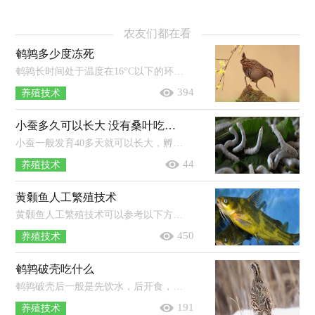
农友们都在看
鹌鹑多少度冻死
鹌鹑长时间处于温度在16°C以下的环境中就有可能会冻死。鹌鹑是一类候鸟，常栖居于气候温暖的地方，是稚科中迁徙能力相对较弱的一种，...
394
养殖技术
小蚕多久可以长大 没有桑叶吃可以吃什么
小蚕一般发育40多天就可以长大，孵化期需8-9天，幼虫期需25天左右，蛹期需14-18天，蚕蛾期需3-5天。2龄时蚕体会明显长大，颜色变浅，食桑时间...
44
养殖技术
黄颡鱼人工繁殖技术
黄颡鱼人工繁殖技术可以参考以下方式：挑选出亲鱼（雄鱼为3冬龄以上，雌鱼年龄为2冬龄以上）并打完催产针后，将雌雄亲鱼独立培育，催产前2个...
450
养殖技术
鹌鹑破壳吃什么
鹌鹑破壳后一般是先饮水，后开食，小鹌鹑开食可用玉米、碎米以及麦粉等混合料，能加拌熟蛋黄更好，2-3天后逐渐转喂全价混合饲料。...
191
养殖技术