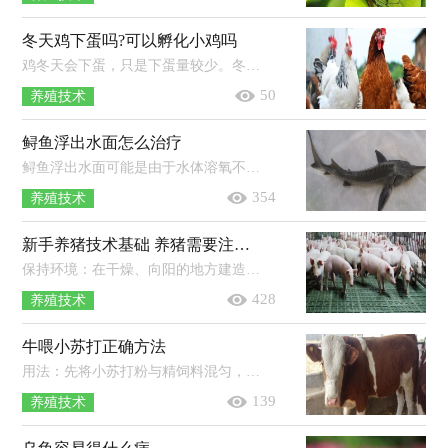
冬天鸡下蛋吗?可以孵化小鸡吗
鸡冬天会下蛋，只是下蛋量较少。冬天气温比较低，可以在鸡舍内增加一些保温设施，只有提高鸡舍里面的温度，鸡才会感受到温暖，从而多下蛋。...
50
养殖技术
鲟鱼浮出水面怎么治疗
鲟鱼浮出水面可能是由于水体溶氧不足所致，应及时打开增氧设备。鲟鱼对水体溶氧要求较高，必须保持整个池中的溶解氧达到6mg/L以上。...
354
养殖技术
新手养猪技术基础 养猪需要注意什么技术问题
保持环境：在干燥、向阳的地方建造猪舍，养殖过程中要按时清扫猪舍，保持卫生。提供饲料：投喂干净、新鲜的饲料，不可投喂劣质的猪食，以防影...
428
养殖技术
牛喂小苏打正确方法
用法：先将小苏打粉与精饲料混匀，再将精饲料与饲草等粗饲料一起投喂给牛即可，奶牛一般可以每头每天投喂80-150克小苏打粉，而肉牛则可以...
139
养殖技术