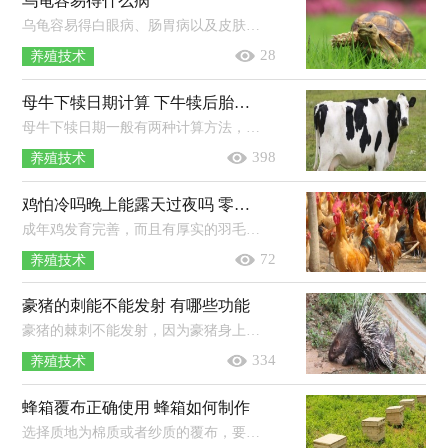
乌龟容易得什么病
乌龟容易得白眼病、肠胃病以及皮肤病。白眼病，一般是水质不良而引起的，可以使用红霉素眼膏涂抹，平时换勤水。肠胃病，一般是受凉以及环...
28
养殖技术
母牛下犊日期计算 下牛犊后胎衣多长时间下来
母牛下犊日期一般有两种计算方法，分别是公式计算法与查表法。公式计算法：根据“配种月份减3，配种日期加6”原则，如果配种月份在1，2，3月...
398
养殖技术
鸡怕冷吗晚上能露天过夜吗 零下20度能不能冻死鸡
成年鸡发育完善，而且有厚实的羽毛保暖，如果是在南方地区，鸡不怕冷，晚上也能露天过夜，而在北方则不能露天过夜。鸡舍要建在干燥通风的地...
72
养殖技术
豪猪的刺能不能发射 有哪些功能
豪猪的棘刺不能发射，因为豪猪身上没有投掷棘刺的组织和器官，也无法给棘刺施加压力，但它们遇到危险时可以向前猛扑，从而将将棘刺插入敌...
334
养殖技术
蜂箱覆布正确使用 蜂箱如何制作
选择质地为棉质或者纱质的覆布，要求厚度稍厚，而且需干净卫生，无异味和霉味以及细菌。在转场时需将覆布取下，避免将蜜蜂闷死，一般可在装...