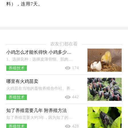
料），连用7天。
农友们都在看
小鸡怎么才能长得快 小鸡多少天可以孵化出来
1、选择良种：选择皮薄骨细、肌肉丰满、肉质鲜美、抗逆性强的地方品种作为养殖对象，比如白羽肉鸡、黄羽肉鸡。2、控制温度：养殖过程中...
174
养殖技术
哪里有火鸡苗卖
火鸡苗在当地的畜牧养殖合作社、养鸡场等地都有购买，但选择有省级或省级以上《种畜禽生产经营许可证》的正规火鸡苗养殖场购买为佳...
442
养殖技术
知了养殖需要几年 附养殖方法
知了养殖需要大约3年，因为知了的若虫，也就是幼虫需要在地底生活2-3年。养殖方法：1、提供有营养的树林：培育阔叶树的苗木，将有卵的枝条...
428
养殖技术