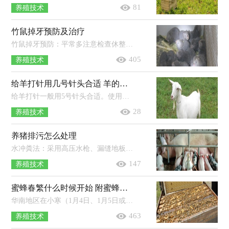
81
养殖技术
竹鼠掉牙预防及治疗
竹鼠掉牙预防：平常多注意检查休整，松动很厉害的或者发黑的牙应及时拔掉，要防止掉一颗牙或者没有全部掉完的牙，应及时修剪，饲料中添加多...
405
养殖技术
给羊打针用几号针头合适 羊的三联四防怎么注射
给羊打针一般用5号针头合适。使用注射器之前，应当检查注射器有无破损，针筒和针筒活塞是否相配，金属注射器的橡胶垫是否老化。注射方...
28
养殖技术
养猪排污怎么处理
水冲粪法：采用高压水枪、漏缝地板，将粪尿混合导进集污池，用固液分离机将猪粪残渣和污水分离，残渣可做肥料，污水可发酵处理。干清粪法：采...
147
养殖技术
蜜蜂春繁什么时候开始 附蜜蜂春繁管理技术
华南地区在小寒（1月4日、1月5日或者1月6日）过后开始春繁，华北地区一般在立春（2月3日、2月4日或者2月5日）后开始春繁，而东北地区一般在惊...
463
养殖技术