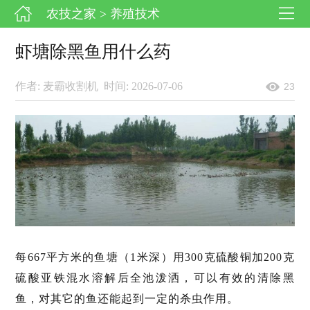
农技之家
> 养殖技术
虾塘除黑鱼用什么药
作者: 麦霸收割机
时间: 2026-07-06
23
每667平方米的鱼塘（1米深）用300克硫酸铜加200克
硫酸亚铁混水溶解后全池泼洒，可以有效的清除黑
鱼，对其它的鱼还能起到一定的杀虫作用。