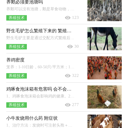
养鹅必须要池塘吗
养鹅可以没有池塘，鹅是草食动物，不一定非要水塘。只要有青草、蔬菜即可。如果养殖规模较大，最好还是挖一个水池供鹅只每天清洗嬉戏，水...
123
养殖技术
野生毛驴怎么繁殖下来的 繁殖期是多少个月
野生毛驴主要是通过交配方式繁殖后代。驴长到12-15个月的时候就会性成熟，此时它的生殖器官基本发育完成。野驴的形象似马，多为灰褐...
30
养殖技术
养鸡密度
笼养：1-10日龄，60-50只/平方米；11-20日龄，40-30只/平方米；31-40日龄，30-20只/平方米；41-60日龄，20-15只/平方米；60-90日龄，10-8只/平方米。...
322
养殖技术
鸡啄食泡沫箱有危害吗 会不会中毒
1、鸡啄食泡沫箱会影响鸡的健康。2、鸡误食泡沫后不会中毒，但是大量啄食可能会导致鸡死亡。3、泡沫性质较为稳定，不容易消化，食用不...
277
养殖技术
小牛发烧用什么药 附症状
1、治疗方法：发烧时可注射头孢＋柴胡，并拌料使用安胃太保，感冒时可在饮水中添加清温太保＋多维太保，如果还出现严重的咳嗽、喘气等情况，可...