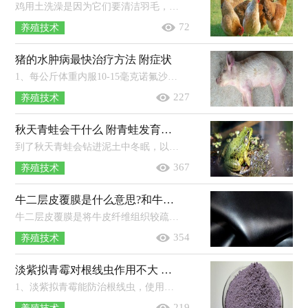
鸡用土洗澡是因为它们要清洁羽毛，赶走藏在羽毛里面的小虫子，因为它们不太适合用水洗澡，所以会钻到沙土里面打滚，来清洁自己的身体。养...
72
养殖技术
猪的水肿病最快治疗方法 附症状
1、每公斤体重内服10-15毫克诺氟沙星，每天2次，休药期为12天。2、每公斤体重内服或肌注2.5-5毫克恩诺沙星，每天2次，内服的休药期为8天，...
227
养殖技术
秋天青蛙会干什么 附青蛙发育的四个阶段
到了秋天青蛙会钻进泥土中冬眠，以此来躲避寒冬，翌年春季地温回升后又会出来活动。青蛙平时一般栖息在池塘、河流、稻田等地方，尤其是...
367
养殖技术
牛二层皮覆膜是什么意思?和牛头层皮哪个好
牛二层皮覆膜是将牛皮纤维组织较疏松的二层部分，经化学材料喷涂或覆上PVC、PU薄膜加工而成。牛皮主要分为牛头层皮和牛二层皮，牛头...
354
养殖技术
淡紫拟青霉对根线虫作用不大 淡紫拟青霉的作用
1、淡紫拟青霉能防治根线虫，使用后可以让根线虫造成的危害明显降低。2、淡紫拟青霉孢子萌发后会产生菌丝，这种菌丝可以穿透线虫的卵...
219