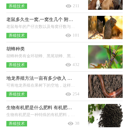
211
养殖技术
老鼠多久生一窝,一窝生几个 附老鼠繁殖季节
老鼠每年的产仔次数以及每窝仔数与老鼠种类有关，但大多数老鼠妊娠期短，每年可产6-8胎，以褐家鼠为例，每胎约5-6只鼠仔，并且之后每一胎都...
101
养殖技术
胡蜂种类
胡蜂种类有金环胡蜂、黑尾胡蜂、黑盾胡蜂、黄腰胡蜂、黄脚胡蜂。1、金环胡蜂：该蜂种的体型很大，性情凶猛，是世界上最大的胡蜂种类。2...
432
养殖技术
地龙养殖方法一亩有多少收入 附投入和收益
可将地龙养殖在果树下的空地，这样不但可充分利用土地，也能促进果实生产。也可以将地龙养殖在地下室里面，地下室周围的湿度比较高。或...
254
养殖技术
生物有机肥是什么肥料 有机肥的生产工艺流程
生物有机肥是一种特殊的有机肥料，其以微生物及各种残体为原料，经过各种有机沉淀物的发酵催熟，最终形成的既有微生物肥功效又兼具有机...
38
养殖技术