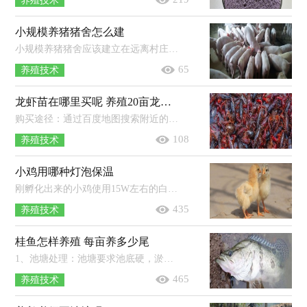
养殖技术
小规模养猪猪舍怎么建
小规模养猪猪舍应该建立在远离村庄和畜产品加工厂，来往行人少，住房的下风或偏风方向，地势高燥，无污染，有可取的活水源处。一般猪舍后墙...
65
养殖技术
龙虾苗在哪里买呢 养殖20亩龙虾可赚多少
购买途径：通过百度地图搜索附近的龙虾养殖基地进行购买，或者是上网查询大型龙虾养殖基地，然后联系购买，或者是前往海鲜市场咨询。挑选...
108
养殖技术
小鸡用哪种灯泡保温
刚孵化出来的小鸡使用15W左右的白炽灯即可。初出壳的雏鸡，体温比成年鸡低3℃左右，要10天后才能达到正常体温，加上雏鸡绒毛短且稀，不能...
435
养殖技术
桂鱼怎样养殖 每亩养多少尾
1、池塘处理：池塘要求池底硬，淤泥少，靠近水源，并且在放养鱼苗前，需要全池泼洒0.7PPM硫酸铜和硫酸亚铁合剂（5：2）。2、放养：如果是放养体长约...
465
养殖技术