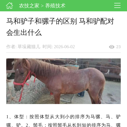
农技之家
> 养殖技术
马和驴子和骡子的区别 马和驴配对
会生出什么
作者: 草垛藏猫儿
时间: 2026-06-02
23
1、体型：按照体型从大到小的排序为马骡、马、驴
骡、驴。2、鬃毛：按照鬃毛从长到短的排序为马、骡