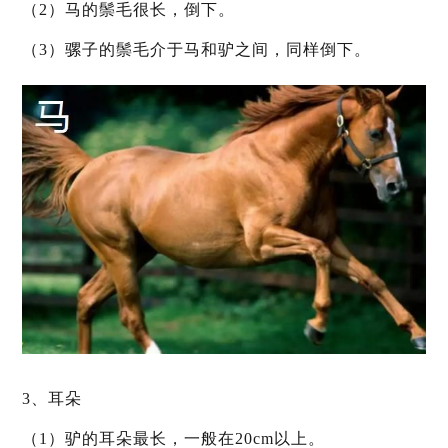
（2）马的鬃毛很长，倒下。
（3）骡子的鬃毛介于马和驴之间，同样倒下。
3、耳朵
（1）驴的耳朵最长，一般在20cm以上。