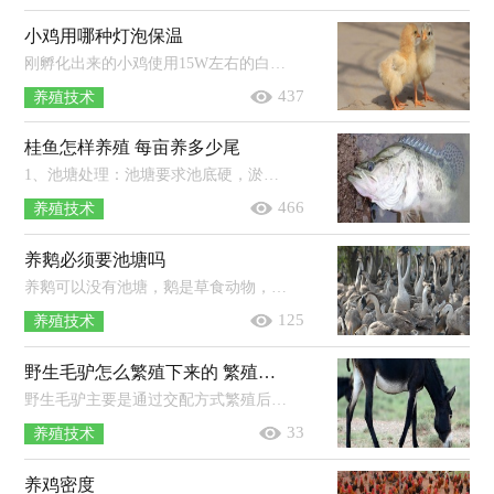
小鸡用哪种灯泡保温
刚孵化出来的小鸡使用15W左右的白炽灯即可。初出壳的雏鸡，体温比成年鸡低3℃左右，要10天后才能达到正常体温，加上雏鸡绒毛短且稀，不能...
437
养殖技术
桂鱼怎样养殖 每亩养多少尾
1、池塘处理：池塘要求池底硬，淤泥少，靠近水源，并且在放养鱼苗前，需要全池泼洒0.7PPM硫酸铜和硫酸亚铁合剂（5：2）。2、放养：如果是放养体长约...
466
养殖技术
养鹅必须要池塘吗
养鹅可以没有池塘，鹅是草食动物，不一定非要水塘。只要有青草、蔬菜即可。如果养殖规模较大，最好还是挖一个水池供鹅只每天清洗嬉戏，水...
125
养殖技术
野生毛驴怎么繁殖下来的 繁殖期是多少个月
野生毛驴主要是通过交配方式繁殖后代。驴长到12-15个月的时候就会性成熟，此时它的生殖器官基本发育完成。野驴的形象似马，多为灰褐...
33
养殖技术
养鸡密度