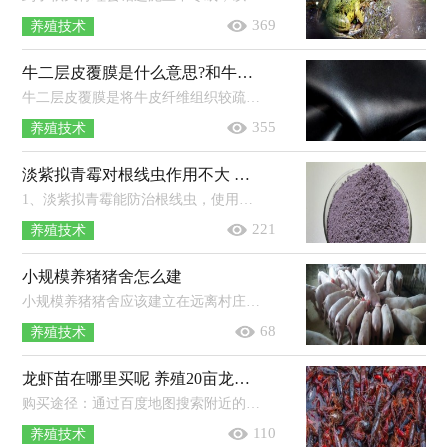
369
养殖技术
牛二层皮覆膜是什么意思?和牛头层皮哪个好
牛二层皮覆膜是将牛皮纤维组织较疏松的二层部分，经化学材料喷涂或覆上PVC、PU薄膜加工而成。牛皮主要分为牛头层皮和牛二层皮，牛头...
355
养殖技术
淡紫拟青霉对根线虫作用不大 淡紫拟青霉的作用
1、淡紫拟青霉能防治根线虫，使用后可以让根线虫造成的危害明显降低。2、淡紫拟青霉孢子萌发后会产生菌丝，这种菌丝可以穿透线虫的卵...
221
养殖技术
小规模养猪猪舍怎么建
小规模养猪猪舍应该建立在远离村庄和畜产品加工厂，来往行人少，住房的下风或偏风方向，地势高燥，无污染，有可取的活水源处。一般猪舍后墙...
68
养殖技术
龙虾苗在哪里买呢 养殖20亩龙虾可赚多少
购买途径：通过百度地图搜索附近的龙虾养殖基地进行购买，或者是上网查询大型龙虾养殖基地，然后联系购买，或者是前往海鲜市场咨询。挑选...
110
养殖技术