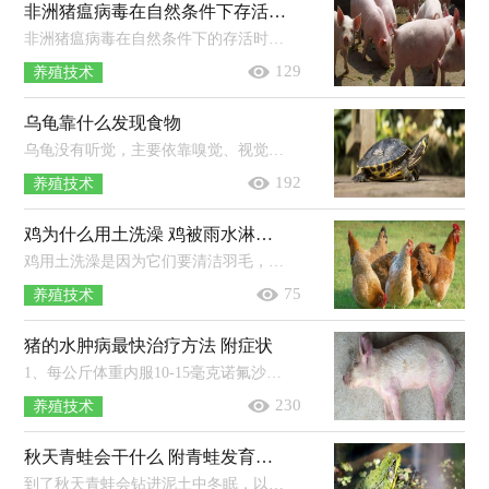
非洲猪瘟病毒在自然条件下存活多长时间
非洲猪瘟病毒在自然条件下的存活时间取决于存在环境，不同的环境存活的时间也不同，一般在冷冻肉中能存活110天左右，粪便中能存活11天...
129
养殖技术
乌龟靠什么发现食物
乌龟没有听觉，主要依靠嗅觉、视觉以及触觉来发现食物。乌龟常栖于江河、湖沼或池塘中，吃蠕虫、螺类、虾及小鱼等动物，也吃植物茎叶及...
192
养殖技术
鸡为什么用土洗澡 鸡被雨水淋湿了会怎么样
鸡用土洗澡是因为它们要清洁羽毛，赶走藏在羽毛里面的小虫子，因为它们不太适合用水洗澡，所以会钻到沙土里面打滚，来清洁自己的身体。养...
75
养殖技术
猪的水肿病最快治疗方法 附症状
1、每公斤体重内服10-15毫克诺氟沙星，每天2次，休药期为12天。2、每公斤体重内服或肌注2.5-5毫克恩诺沙星，每天2次，内服的休药期为8天，...
230
养殖技术
秋天青蛙会干什么 附青蛙发育的四个阶段
到了秋天青蛙会钻进泥土中冬眠，以此来躲避寒冬，翌年春季地温回升后又会出来活动。青蛙平时一般栖息在池塘、河流、稻田等地方，尤其是...