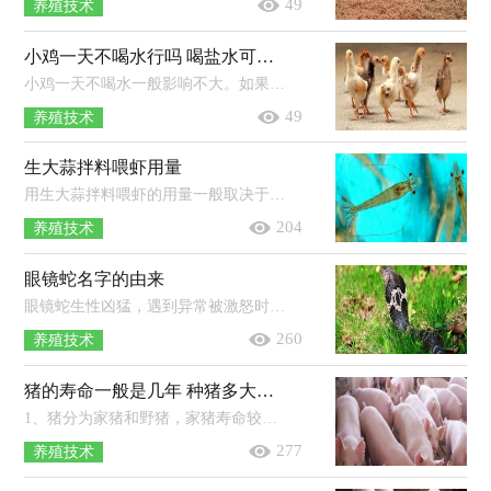
49
养殖技术
小鸡一天不喝水行吗 喝盐水可以防啄毛吗
小鸡一天不喝水一般影响不大。如果出现一天不喝水且伴随着精神不佳、没有食欲等现象，应该采取相应措施进行治疗。雏鸡出壳后先饮水...
49
养殖技术
生大蒜拌料喂虾用量
用生大蒜拌料喂虾的用量一般取决于饵料的量，以10斤饵料为例，一般可以拌1两大蒜。用生大蒜拌料喂虾的注意事项：放养对虾25天之后可每...
204
养殖技术
眼镜蛇名字的由来
眼镜蛇生性凶猛，遇到异常被激怒时，会昂起身体前部，膨大颈部，由于颈部扩张，背部会呈现出明显的黑白斑，就像是眼镜状的花纹，因此被称为眼镜...
260
养殖技术
猪的寿命一般是几年 种猪多大可以配种
1、猪分为家猪和野猪，家猪寿命较短，一般3-5年左右，野猪寿命较长，一般20年左右。2、种公猪：本地品种6-8个月体重60kg以上可参加初次配种...
277
养殖技术