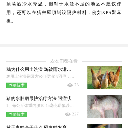
顶喷洒冷水降温，但对于水源不足的地区不建议使
用；还可以在猪舍屋顶铺设隔热材料，例如XPS聚苯
板。
农友们都在看
鸡为什么用土洗澡 鸡被雨水淋湿了会怎么样
鸡用土洗澡是因为它们要清洁羽毛，赶走藏在羽毛里面的小虫子，因为它们不太适合用水洗澡，所以会钻到沙土里面打滚，来清洁自己的身体。养...
73
养殖技术
猪的水肿病最快治疗方法 附症状
1、每公斤体重内服10-15毫克诺氟沙星，每天2次，休药期为12天。2、每公斤体重内服或肌注2.5-5毫克恩诺沙星，每天2次，内服的休药期为8天，...
227
养殖技术
秋天青蛙会干什么 附青蛙发育的四个阶段