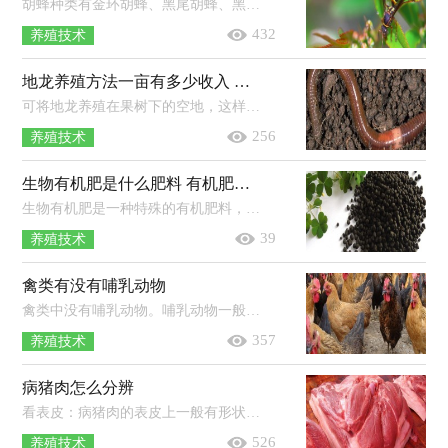
胡蜂种类有金环胡蜂、黑尾胡蜂、黑盾胡蜂、黄腰胡蜂、黄脚胡蜂。1、金环胡蜂：该蜂种的体型很大，性情凶猛，是世界上最大的胡蜂种类。2...
432
养殖技术
地龙养殖方法一亩有多少收入 附投入和收益
可将地龙养殖在果树下的空地，这样不但可充分利用土地，也能促进果实生产。也可以将地龙养殖在地下室里面，地下室周围的湿度比较高。或...
256
养殖技术
生物有机肥是什么肥料 有机肥的生产工艺流程
生物有机肥是一种特殊的有机肥料，其以微生物及各种残体为原料，经过各种有机沉淀物的发酵催熟，最终形成的既有微生物肥功效又兼具有机...
39
养殖技术
禽类有没有哺乳动物
禽类中没有哺乳动物。哺乳动物一般是指全身被毛、运动速度快、恒温胎生、体内有膈的脊椎动物，因可以通过乳腺分泌乳汁来给幼体哺乳...
357
养殖技术
病猪肉怎么分辨
看表皮：病猪肉的表皮上一般有形状不同的疹块、斑点和出血点，甚至有时候会出现弥漫性出血的现象，也有的会出现红色或黄色的隆起疹块。...
526
养殖技术