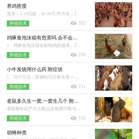
养鸡密度
笼养：1-10日龄，60-50只/平方米；11-20日龄，40-30只/平方米；31-40日龄，30-20只/平方米；41-60日龄，20-15只/平方米；60-90日龄，10-8只/平方米。...
322
养殖技术
鸡啄食泡沫箱有危害吗 会不会中毒
1、鸡啄食泡沫箱会影响鸡的健康。2、鸡误食泡沫后不会中毒，但是大量啄食可能会导致鸡死亡。3、泡沫性质较为稳定，不容易消化，食用不...
278
养殖技术
小牛发烧用什么药 附症状
1、治疗方法：发烧时可注射头孢＋柴胡，并拌料使用安胃太保，感冒时可在饮水中添加清温太保＋多维太保，如果还出现严重的咳嗽、喘气等情况，可...
211
养殖技术
老鼠多久生一窝,一窝生几个 附老鼠繁殖季节
老鼠每年的产仔次数以及每窝仔数与老鼠种类有关，但大多数老鼠妊娠期短，每年可产6-8胎，以褐家鼠为例，每胎约5-6只鼠仔，并且之后每一胎都...
102
养殖技术
胡蜂种类