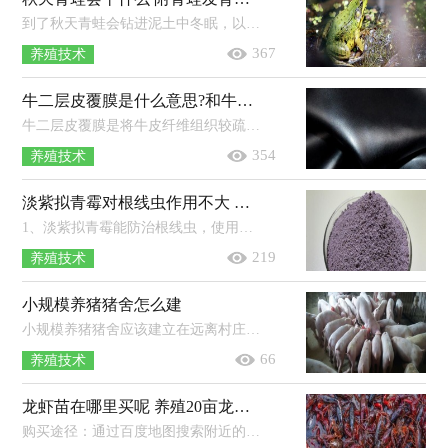
到了秋天青蛙会钻进泥土中冬眠，以此来躲避寒冬，翌年春季地温回升后又会出来活动。青蛙平时一般栖息在池塘、河流、稻田等地方，尤其是...
367
养殖技术
牛二层皮覆膜是什么意思?和牛头层皮哪个好
牛二层皮覆膜是将牛皮纤维组织较疏松的二层部分，经化学材料喷涂或覆上PVC、PU薄膜加工而成。牛皮主要分为牛头层皮和牛二层皮，牛头...
354
养殖技术
淡紫拟青霉对根线虫作用不大 淡紫拟青霉的作用
1、淡紫拟青霉能防治根线虫，使用后可以让根线虫造成的危害明显降低。2、淡紫拟青霉孢子萌发后会产生菌丝，这种菌丝可以穿透线虫的卵...
219
养殖技术
小规模养猪猪舍怎么建
小规模养猪猪舍应该建立在远离村庄和畜产品加工厂，来往行人少，住房的下风或偏风方向，地势高燥，无污染，有可取的活水源处。一般猪舍后墙...
66
养殖技术
龙虾苗在哪里买呢 养殖20亩龙虾可赚多少
购买途径：通过百度地图搜索附近的龙虾养殖基地进行购买，或者是上网查询大型龙虾养殖基地，然后联系购买，或者是前往海鲜市场咨询。挑选...