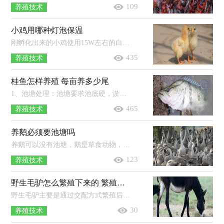
109
养殖技术
小鸡用哪种灯泡保温
刚孵化出来的小鸡使用15W左右的白炽灯即可。初出壳的雏鸡，体温比成年鸡低3℃左右，要10天后才能达到正常体温，加上雏鸡绒毛短且稀，不能...
435
养殖技术
桂鱼怎样养殖 每亩养多少尾
1、池塘处理：池塘要求池底硬，淤泥少，靠近水源，并且在放养鱼苗前，需要全池泼洒0.7PPM硫酸铜和硫酸亚铁合剂（5：2）。2、放养：如果是放养体长约...
465
养殖技术
养鹅必须要池塘吗
养鹅可以没有池塘，鹅是草食动物，不一定非要水塘。只要有青草、蔬菜即可。如果养殖规模较大，最好还是挖一个水池供鹅只每天清洗嬉戏，水...
123
养殖技术
野生毛驴怎么繁殖下来的 繁殖期是多少个月
野生毛驴主要是通过交配方式繁殖后代。驴长到12-15个月的时候就会性成熟，此时它的生殖器官基本发育完成。野驴的形象似马，多为灰褐...
30
养殖技术