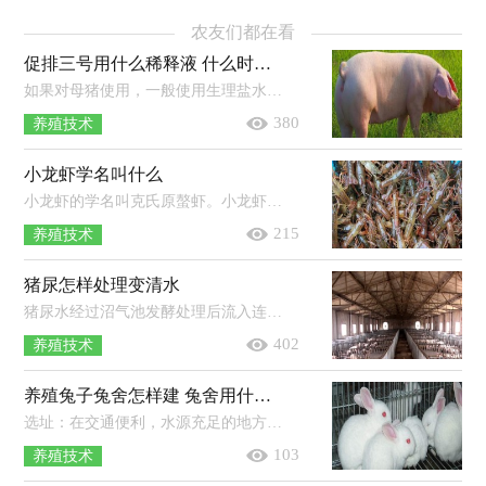
农友们都在看
促排三号用什么稀释液 什么时候打合适
如果对母猪使用，一般使用生理盐水进行稀释。当奶牛卵泡囊肿的时候，可以先静脉注射hcg，然后再肌肉注射促排三号，每天注射一次，连续注射3...
380
养殖技术
小龙虾学名叫什么
小龙虾的学名叫克氏原螯虾。小龙虾是一种淡水经济虾类，因肉味鲜美广受人们欢迎，其食性较杂，生长速度快、适应能力较强，在当地的生态环...
215
养殖技术
猪尿怎样处理变清水
猪尿水经过沼气池发酵处理后流入连续放置的3个过滤池净化，净化后先后抽入FXPF系列方型溶气气浮机进行抽泡处理和流入FXZ—A地埋式...
402
养殖技术
养殖兔子兔舍怎样建 兔舍用什么消毒好
选址：在交通便利，水源充足的地方建立兔舍，周边的环境要满足兔子的日常需求。建筑材料：要选择具有坚硬、结实、防潮、有完善的防水性能...
103
养殖技术