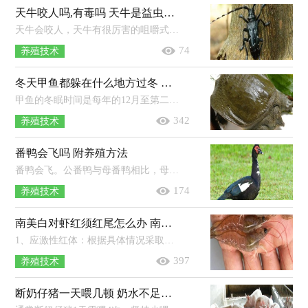
天牛咬人吗,有毒吗 天牛是益虫还是害虫
天牛会咬人，天牛有很厉害的咀嚼式口器，能咬开很硬的木头，所以是会咬人的，特别是捉的手法不对就可能被咬。天牛的唾液有毒性，被咬后立即...
74
养殖技术
冬天甲鱼都躲在什么地方过冬 放在家里能活多久
甲鱼的冬眠时间是每年的12月至第二年的3月，甲鱼冬眠一般会在向阳的浅水区和淤泥底度过。由于我国大部分地区冬天的温度都比较低，但...
342
养殖技术
番鸭会飞吗 附养殖方法
番鸭会飞。公番鸭与母番鸭相比，母番鸭能飞接近30-40m（体型较瘦小，羽毛完整的母番鸭，飞行距离更远），而公番鸭由于体重更大，飞行距离远不及...
174
养殖技术
南美白对虾红须红尾怎么办 南美白对虾和基围虾的区别
1、应激性红体：根据具体情况采取相应措施，若为缺氧，可以开启增氧机或使用增氧剂，若为氨氮以及亚硝酸盐含量过高，可以进行换水、改底。2...
397
养殖技术
断奶仔猪一天喂几顿 奶水不足吃什么下奶快