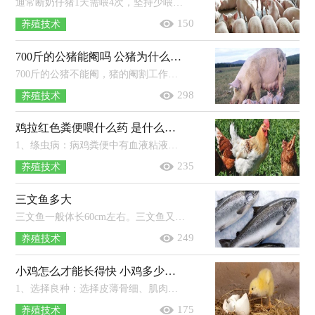
通常断奶仔猪1天需喂4次，坚持少喂勤添的原则。为使仔猪能顺利断奶，在断奶的2-3周内仍喂原来的仔猪料，约1周后，可逐步增加断奶仔猪料，2...
150
养殖技术
700斤的公猪能阉吗 公猪为什么要阉割
700斤的公猪不能阉，猪的阉割工作一般是在它还未成年时进行，也就是未发情的时候。猪太大了会很难操作，而且手术中损伤也大，甚至可能会...
298
养殖技术
鸡拉红色粪便喂什么药 是什么原因导致的
1、绦虫病：病鸡粪便中有血液粘液混有白色绦虫节片，需要对鸡群进行集体驱虫。2、鸡肠毒症：鸡拉稀，粪便呈烂西红柿样式，有乱跑乱撞等症状...
235
养殖技术
三文鱼多大
三文鱼一般体长60cm左右。三文鱼又名大马哈鱼、鲑鱼、撒蒙鱼，隶属硬骨鱼纲、鲑形目、鲑属，主要分布于大西洋与太平洋、北冰洋交界的...
249
养殖技术
小鸡怎么才能长得快 小鸡多少天可以孵化出来
1、选择良种：选择皮薄骨细、肌肉丰满、肉质鲜美、抗逆性强的地方品种作为养殖对象，比如白羽肉鸡、黄羽肉鸡。2、控制温度：养殖过程中...
175
养殖技术