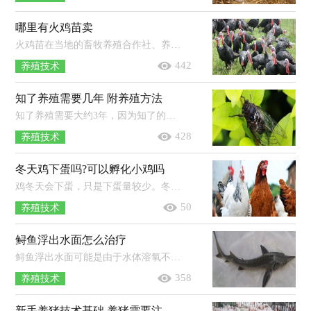
哪里有火鸡苗卖
火鸡苗在当地的畜牧养殖合作社、养鸡场等地都有购买，但选择有省级或省级以上《种畜禽生产经营许可证》的正规火鸡苗养殖场购买为佳...
442
养殖技术
知了养殖需要几年 附养殖方法
知了养殖需要大约3年，因为知了的若虫，也就是幼虫需要在地底生活2-3年。养殖方法：1、提供有营养的树林：培育阔叶树的苗木，将有卵的枝条...
428
养殖技术
冬天鸡下蛋吗?可以孵化小鸡吗
鸡冬天会下蛋，只是下蛋量较少。冬天气温比较低，可以在鸡舍内增加一些保温设施，只有提高鸡舍里面的温度，鸡才会感受到温暖，从而多下蛋。...
50
养殖技术
鲟鱼浮出水面怎么治疗
鲟鱼浮出水面可能是由于水体溶氧不足所致，应及时打开增氧设备。鲟鱼对水体溶氧要求较高，必须保持整个池中的溶解氧达到6mg/L以上。...
358
养殖技术
新手养猪技术基础 养猪需要注意什么技术问题