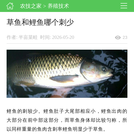
农技之家
> 养殖技术
草鱼和鲤鱼哪个刺少
作者: 半亩菜畦
时间: 2026-05-20
23
鲤鱼的刺较少。鲤鱼肚子大尾部相应小，鲤鱼出肉的
大部分在前中部这部分，而草鱼身体却比较匀称，所
以同样重量的鱼肉含刺率鲤鱼明显少于草鱼。