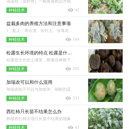
油菜枯（菜籽饼）一般要腐熟后才能使用，通常可以在夏秋季节开始堆腐或加腐熟剂进行腐熟，经过2-3个月的腐熟之后即可使用。油菜枯不建议...
42
种植技术
盆栽多肉的养殖方法和注意事项
1、配土：将石渣、松针土、珍珠岩混合均匀，再拌入适量的多菌灵粉剂进行消毒。2、修根：将多肉根部上面已经干瘪、腐烂的部位剪除，留下饱...
164
种植技术
松露生长环境的特点 松露是什么东西
松露是生长的土壤里，附着在树根下的茎块菌类，一般生长在松树、白杨树、栎树、橡树等树下，松露生长需要借助树根的共生关系获得养分，无...
205
种植技术
加瑞农可以和什么混用
加瑞农除不可以与加收米、铜制剂及强碱性农药混用外，基本可以与其它所有农药混用，不过保险的做法是混用前先做小范围试验，加瑞农适用...
331
种植技术
西红柿只长苗不结果怎么办
种植西红柿出现只长苗不结果的现象一般是因为前期的肥水太足导致的，当前期的肥水过足时植株就会出现徒长的情况，此时要及时对植株进...
41
种植技术