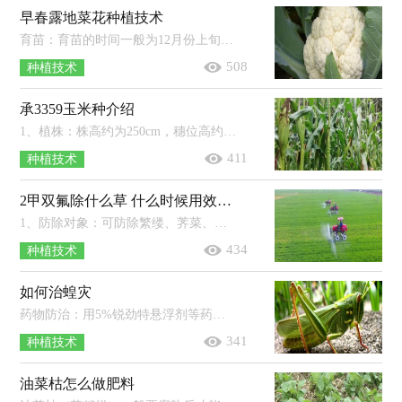
早春露地菜花种植技术
育苗：育苗的时间一般为12月份上旬至次年的1月份上旬，育苗工作可在日光温室内进行，也可以采用改良的阳畦来育苗。定植：当幼苗的年龄在7...
508
种植技术
承3359玉米种介绍
1、植株：株高约为250cm，穗位高约为100cm，果穗呈长筒型，穗长约为28cm，穗粗约为6.2cm，穗行数18-20行，穗轴为红色，籽粒为栗红色（中间型），千粒重...
411
种植技术
2甲双氟除什么草 什么时候用效果佳
1、防除对象：可防除繁缕、荠菜、野油菜、猪殃殃等杂草，加用氯氟吡氧乙酸后对于猪殃殃、抗性繁缕的防治效果更佳。2、使用方法：小麦分...
434
种植技术
如何治蝗灾
药物防治：用5%锐劲特悬浮剂等药剂作为灭杀蝗虫的药物，然后每亩用20-30毫升药剂兑水50-60公斤，再将药液喷施于植物上即可。诱杀：将稻草...
341
种植技术
油菜枯怎么做肥料