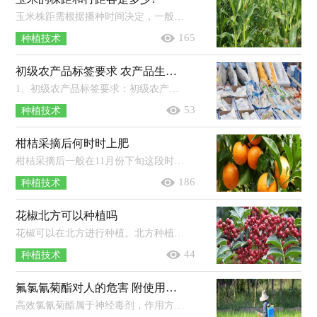
玉米株距需根据播种时间决定，一般春播玉米株距为33-40厘米左右，每亩密度为3300-4000株，夏播玉米株距为25-33厘米左右，每亩密度为4000-...
165
种植技术
初级农产品标签要求 农产品生产记录应保存几年
1、初级农产品标签要求：初级农产品标签上至少应标示商品名称、重量、产品质量等级、产地、生产日期（或包装日期）、保质期、储存条件...
53
种植技术
柑桔采摘后何时时上肥
柑桔采摘后一般在11月份下旬这段时间上肥。在这个时间段施的肥料也叫做秋肥，柑桔采摘结束以后，一般外界的温度和土壤中的温度较为适...
186
种植技术
花椒北方可以种植吗
花椒可以在北方进行种植。北方种植花椒的时间一般为秋季，由于北方地区春季还较为寒冷，土壤也较为干燥，并且降雨量不多，所以在秋季种植...
44
种植技术
氟氯氰菊酯对人的危害 附使用说明
高效氯氰菊酯属于神经毒剂，作用方式通常为触杀、胃毒，人的皮肤接触到该药液后，接触部位会感到刺痛（但一般不会产生红斑），尤其是口、鼻周...