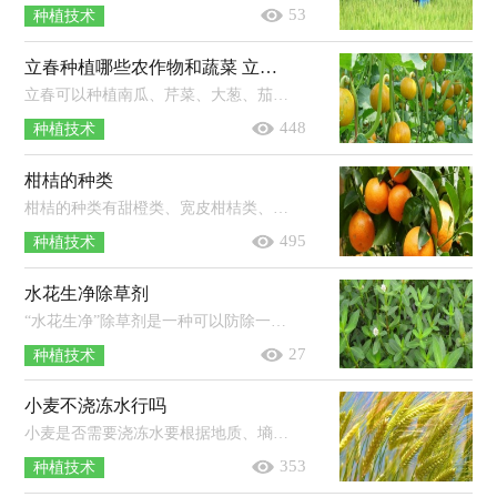
53
种植技术
立春种植哪些农作物和蔬菜 立春有什么讲究和禁忌
立春可以种植南瓜、芹菜、大葱、茄子和上海青等农作物。其中南瓜是喜温的短日照植物，耐旱性强，在长江流域南瓜的播种时间一般在2-4...
448
种植技术
柑桔的种类
柑桔的种类有甜橙类、宽皮柑桔类、柚类、柠檬类、金柑等。甜橙类：如新会甜橙、锦橙等。宽皮柑桔类：如温州蜜柑、椪柑、蕉柑、早柑等...
495
种植技术
水花生净除草剂
“水花生净”除草剂是一种可以防除一年生阔叶杂草的药物，其适用范围为冬小麦田、非耕地、高粱地、夏玉米田，其施用方式为茎叶喷雾，用...
27
种植技术
小麦不浇冻水行吗
小麦是否需要浇冻水要根据地质、墒情和苗情而定。如土壤悬空不实、整地质量差和缺墒的麦田必须进行冬灌；地力差、麦苗长势较差的麦...
353
种植技术