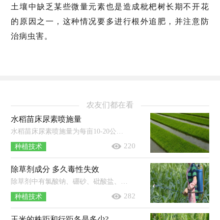
土壤中缺乏某些微量元素也是造成枇杷树长期不开花
的原因之一，这种情况要多进行根外追肥，并注意防
治病虫害。
农友们都在看
水稻苗床尿素喷施量
水稻苗床尿素喷施量为每亩10-20公斤，具体根据苗情而定。尿素含氮46%是水稻的理想用肥，在施用的时候，如果使用的尿素含氮量不合理，可能...
220
种植技术
除草剂成分 多久毒性失效
除草剂中有氯酸钠、硼砂、砒酸盐、三氯醋酸等成分。这些成分对于所有植物都有枯死的作用，但是作用主要受除草剂类型、植物和环境条...
282
种植技术
玉米的株距和行距各是多少?