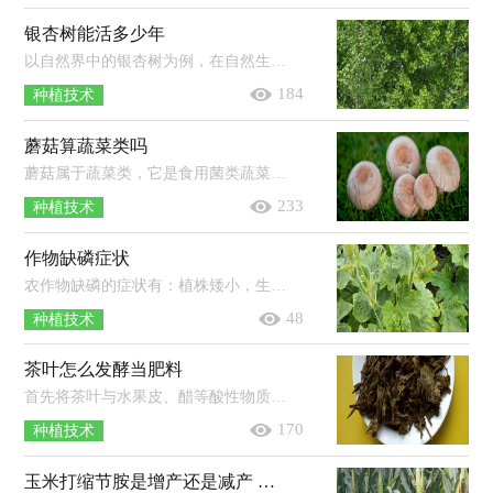
银杏树能活多少年
以自然界中的银杏树为例，在自然生长的情况下，它的寿命可达到上千年，甚至是5000年之久。银杏树在很早以前就已经生长在地球上，但是现存...
184
种植技术
蘑菇算蔬菜类吗
蘑菇属于蔬菜类，它是食用菌类蔬菜。蘑菇是一种可以在室内种植的食用菌，它从菌丝体开始逐渐生长成子实体，其体内并没有叶绿素的存在，因...
233
种植技术
作物缺磷症状
农作物缺磷的症状有：植株矮小，生长缓慢，地下部分严重受到抑制；植株的叶色呈暗绿色或紫红色，叶片无光泽，从下部叶开始逐渐死亡脱落；植株的...
48
种植技术
茶叶怎么发酵当肥料
首先将茶叶与水果皮、醋等酸性物质混合，再放入密封的容器中，放在太阳直射的地方进行发酵，保证其温度在40℃左右，温度过高时可加适量凉...
170
种植技术
玉米打缩节胺是增产还是减产 缩节胺打过量了怎么办