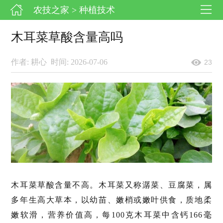
农技之家
> 种植技术
木耳菜草酸含量高吗
作者: 耕心
时间: 2026-07-06
23
木耳菜草酸含量不高。木耳菜又称潺菜、豆腐菜，属
多年生高大草本，以幼苗、嫩梢或嫩叶供食，质地柔
嫩软滑，营养价值高，每100克木耳菜中含钙166毫