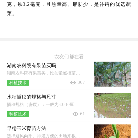
克，铁3.2毫克，且热量高、脂肪少，是补钙的优选蔬
菜。
农友们都在看
湖南农科院有果苗买吗
湖南农科院有果苗买，比如猕猴桃苗等树苗。果苗即为果树的幼苗，一般是经过人工培育而成的，其种类极多，培育地在全国各地均有分布，比如广...
367
种植技术
水稻插秧的规格与尺寸
插秧规格（密度）：一般为30×10厘米（10-12厘米），每平方米可插秧25-33穴，每穴可插5-7株秧苗，基本苗数一般为125-200株/平方米。插秧尺寸（距离）：...
61
种植技术
早糯玉米育苗方法
选择避风向阳、排灌方便的田地来根据不同的育苗方式整地以及做苗床，然后在播种前晒种1-2天，并进行选种（去除病籽、虫籽、破籽等），再按...