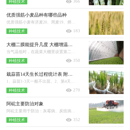
366
种植技术
优质强筋小麦品种有哪些品种
优质强筋小麦有济麦20、周麦19、师栾02-1、鄂麦23、新麦26、永良4号等品种。1、济麦20：属于中晚熟半冬性小麦，株型紧凑，株高73厘米左...
183
种植技术
大棚二膜能提升几度 大棚增温宝成分
当气温低时，在蔬菜大棚里设置第二层棚膜，可以将蔬菜大棚的温度提高4℃左右，能有效抵御冻害。一些农药会影响农膜的寿命，尤其是含有硫...
350
种植技术
栽蒜苗14天生长过程统计表 附蒜苗的种植时间
1、蒜苗1-3天一般不出苗。2、第4天高度约1厘米，第6天约3厘米，第8天约5厘米，第10天约13厘米，第12天约20厘米，第14天约24厘米。3、蒜苗一...
270
种植技术
阿砣主要防治对象
阿砣主要用于防治：灰霉病、炭疽病、黑痘病、霜霉病、蔓枯病、黑星病、叶斑病以及锈病等。阿砣是一种使用面积较为广泛的杀菌剂。使...
352
种植技术