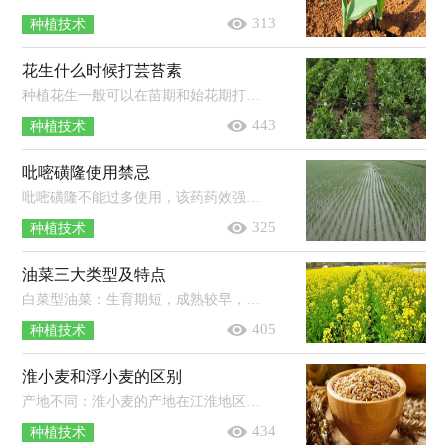
313
种植技术
花生什么时候打芸苔素
种植花生一般可以在苗期和始花期打芸苔素。苗期：用有效成分的含量为0.5-1毫克/升的芸苔素内酯对花生幼苗的茎叶进行喷施即可，喷施后...
443
种植技术
吡嘧磺隆使用禁忌
吡嘧磺隆不能过多使用，该药药效强，需按说明书严格使用，以免造成药害；不能在杂草长出后使用，吡嘧磺隆只能防治萌芽期至2叶期以内的杂草，...
325
种植技术
油菜三大类型及特点
白菜型油菜：生育期短，成熟较早，耐瘠薄，抗病力弱，生产潜力小，稳产性差，含油量中等，一般在35-38％。芥菜型油菜：含油量低，一般在30-35％，且油品质较...
405
种植技术
淮小麦和浮小麦的区别
产地不同：淮小麦的产地在江淮地区，因此被称为淮小麦。浮小麦则通常是生长在北方地区的，对环境的适应能力强，全国各地都有栽培。泡水后...
434
种植技术