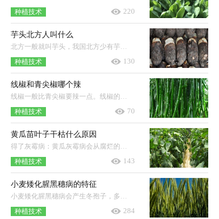
220
种植技术
芋头北方人叫什么
北方一般就叫芋头，我国北方少有芋头种植，芋头和它的名字一起从南方传入北方。我国的芋头资源较为丰富，主要分布在珠江、长江及淮河流...
130
种植技术
线椒和青尖椒哪个辣
线椒一般比青尖椒要辣一点。线椒的特点是果实小羊角形，果长25-30厘米，果面光滑，果顶渐尖且微弯，青熟果实呈绿色，老熟果实呈红色；尖椒的...
70
种植技术
黄瓜苗叶子干枯什么原因
得了灰霉病：黄瓜灰霉病会从腐烂的果实上蔓延到根茎上，再传染到其它的叶子上面，被感染的叶子会出现干枯的现象，严重的话会让整个叶子腐...
143
种植技术
小麦矮化腥黑穗病的特征
小麦矮化腥黑穗病会产生冬孢子，多生于子房内，形成黑粉状的孢子团，呈球形或近球形，色呈黄褐色至暗棕褐色，其外孢壁的多角形网眼状饰纹，网...
284
种植技术