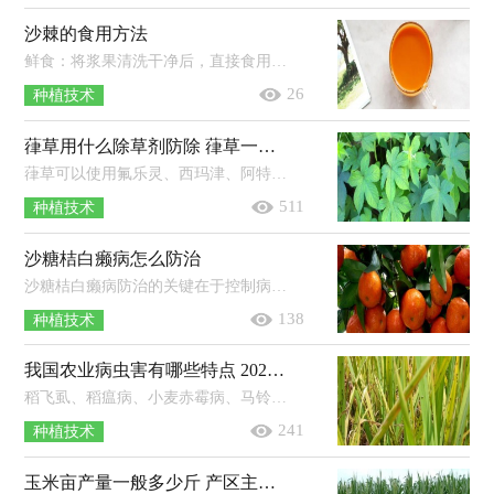
沙棘的食用方法
鲜食：将浆果清洗干净后，直接食用。榨汁：准备250g沙棘浆果，浆果清洗干净后放入冷开水中浸泡，然后捞出沥干水分榨汁，最后加入适量蜂蜜饮用...
26
种植技术
葎草用什么除草剂防除 葎草一般长在哪里
葎草可以使用氟乐灵、西玛津、阿特拉津、百草枯、2，4-D丁酯等除草剂进行防治。1、氟乐灵：播种前，每亩地使用100-166ml的48%氟乐灵乳...
511
种植技术
沙糖桔白癞病怎么防治
沙糖桔白癞病防治的关键在于控制病原菌及减少果面伤口；除做好清园工作外，应把握春梢抽生这一关键防治期；治疗白癞病有效药剂包括嘧菌...
138
种植技术
我国农业病虫害有哪些特点 2021年农业发展趋势
稻飞虱、稻瘟病、小麦赤霉病、马铃薯晚疫病等重大病虫害频繁发生。草地贪夜蛾、黏虫、飞蝗、稻纵卷叶螟、草地螟等迁飞性的害虫此...
241
种植技术
玉米亩产量一般多少斤 产区主要分布在哪？