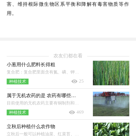
害、维持根际微生物区系平衡和降解有毒害物质等作
用。
农友们都在看
小葱用什么肥料长得粗
复合肥：复合肥里面含有氮、磷、钾元素，使用时可以直接添加在土壤里，等到土壤吸收之后小葱就可以吸收。豆饼肥：豆饼肥使用时先将其捣碎...
25
种植技术
属于无机农药的是 农药有哪些种类
目前使用的无机农药主要有铜制剂和硫制剂，铜制剂有硫酸铜、波尔多液等，硫制剂有硫黄、石硫合剂等。使用农药时一定不能一药连用，常用...
469
种植技术
立秋后种植什么农作物
立秋后一般可以种植油菜、红菜苔、萝卜、香菜、菠菜、白菜等农作物。1、油菜：一般可在8月中下旬种植，到了9月底即可收获，从播种到收...