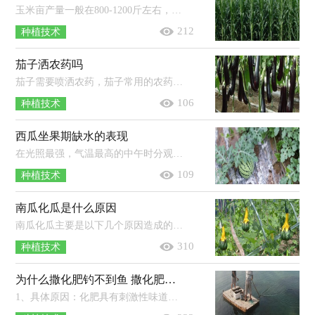
玉米亩产量一般在800-1200斤左右，但像地理环境、品种、栽培管理技术等因素都会影响产量，一般光热条件好、优质丰产抗病品种、规范化...
212
种植技术
茄子洒农药吗
茄子需要喷洒农药，茄子常用的农药有：杀稗王、杀虫丹以及精异丙甲草胺等。使用农药时应严格按照说明书使用，注意药物的浓度以及对应的...
106
种植技术
西瓜坐果期缺水的表现
在光照最强，气温最高的中午时分观察西瓜植株叶片，若叶片萎蔫过早，萎蔫时间偏长且恢复较慢，说明缺水，若叶片萎蔫但很快就可以恢复，说明不...
109
种植技术
南瓜化瓜是什么原因
南瓜化瓜主要是以下几个原因造成的：主要原因是花期气温不适，而不适的温度条件会导致南瓜的授粉结瓜受到很严重影响；次要原因是在南瓜...
310
种植技术
为什么撒化肥钓不到鱼 撒化肥三天下雨有效吗
1、具体原因：化肥具有刺激性味道，撒入水中后鱼在短时间内难以适应，使得开口情况不佳。2、处理方法：选择在下雨天气去垂钓，或用增氧剂打...