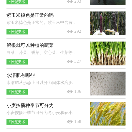
233
种植技术
紫玉米掉色是正常的吗
紫玉米掉色是正常的。紫玉米中含有花青素，当它在水中被烹煮的时候其花青素就会被分解出来，从而将水染成了紫色，但这并不会影响到它的...
292
种植技术
留根就可以种植的蔬菜
白菜、芹菜、香菜、空心菜、生菜等都可以留根种植。其中留根种植白菜时，将白菜根横向切2-3厘米左右的块，栽种到装有土的花盆里，大约1...
327
种植技术
水溶肥有哪些
水溶肥从形态上可以分为固体水溶肥料和液体水溶肥料，从养分的含量来区分可以分为大量元素水溶肥料、中量元素水溶肥料、微量元素水...
136
种植技术
小麦按播种季节可分为
小麦按播种季节可分为冬小麦和春小麦。冬小麦是指在当年的秋季播种、翌年夏季收获的小麦，按产区可分为北方冬小麦和南方冬小麦两大...
158
种植技术