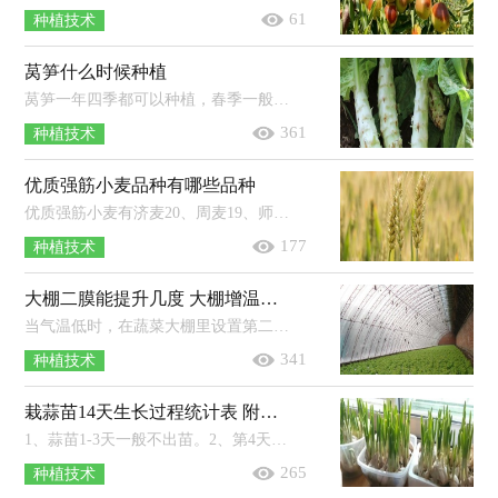
61
种植技术
莴笋什么时候种植
莴笋一年四季都可以种植，春季一般在2-3月份种植，此时种植成活率较高；夏季一般在6-7月份种植，种植后需要用遮阳网防晒；秋季一般在8-9月...
361
种植技术
优质强筋小麦品种有哪些品种
优质强筋小麦有济麦20、周麦19、师栾02-1、鄂麦23、新麦26、永良4号等品种。1、济麦20：属于中晚熟半冬性小麦，株型紧凑，株高73厘米左...
177
种植技术
大棚二膜能提升几度 大棚增温宝成分
当气温低时，在蔬菜大棚里设置第二层棚膜，可以将蔬菜大棚的温度提高4℃左右，能有效抵御冻害。一些农药会影响农膜的寿命，尤其是含有硫...
341
种植技术
栽蒜苗14天生长过程统计表 附蒜苗的种植时间
1、蒜苗1-3天一般不出苗。2、第4天高度约1厘米，第6天约3厘米，第8天约5厘米，第10天约13厘米，第12天约20厘米，第14天约24厘米。3、蒜苗一...
265
种植技术