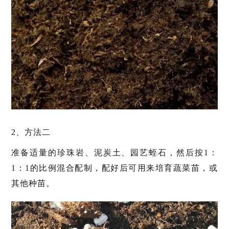
2、方法二
准备适量的珍珠岩、泥炭土、园艺蛭石，然后按1：
1：1的比例混合配制，配好后可用来培育蔬菜苗，或
其他种苗。