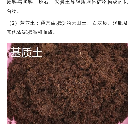
废料与陶料、蛭石、泥炭土等轻质墙体矿物构成的化
合物。
（2）营养土：通常由肥沃的大田土、石灰质、沤肥及
其他农家肥混和而成。