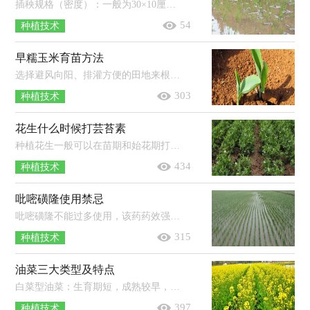
插秧规格（密度）：一般为30×10厘米（10-12厘米），每平方米可插秧25-33穴，每穴可插5-7株秧苗，基本苗数一般为125-200株/平方米。插秧尺寸（距离）：...
54
种植技术
早糯玉米育苗方法
选择避风向阳、排灌方便的田地来根据不同的育苗方式整地以及做苗床，然后在播种前晒种1-2天，并进行选种（去除病籽、虫籽、破籽等），再按...
303
种植技术
花生什么时候打芸苔素
种植花生一般可以在苗期和始花期打芸苔素。苗期：用有效成分的含量为0.5-1毫克/升的芸苔素内酯对花生幼苗的茎叶进行喷施即可，喷施后...
434
种植技术
吡嘧磺隆使用禁忌
吡嘧磺隆不能过多使用，该药药效强，需按说明书严格使用，以免造成药害；不能在杂草长出后使用，吡嘧磺隆只能防治萌芽期至2叶期以内的杂草，...
315
种植技术
油菜三大类型及特点
白菜型油菜：生育期短，成熟较早，耐瘠薄，抗病力弱，生产潜力小，稳产性差，含油量中等，一般在35-38％。芥菜型油菜：含油量低，一般在30-35％，且油品质较...
397
种植技术