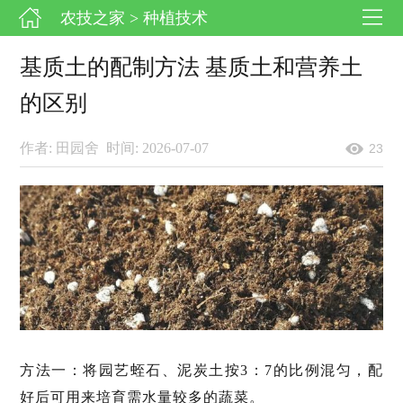
农技之家
> 种植技术
基质土的配制方法 基质土和营养土
的区别
作者: 田园舍
时间: 2026-07-07
23
方法一：将园艺蛭石、泥炭土按3：7的比例混匀，配
好后可用来培育需水量较多的蔬菜。