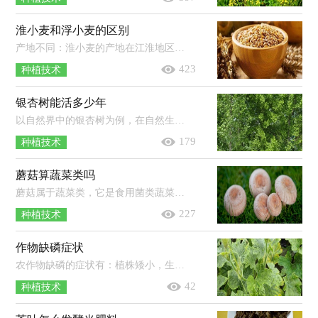
淮小麦和浮小麦的区别
产地不同：淮小麦的产地在江淮地区，因此被称为淮小麦。浮小麦则通常是生长在北方地区的，对环境的适应能力强，全国各地都有栽培。泡水后...
423
种植技术
银杏树能活多少年
以自然界中的银杏树为例，在自然生长的情况下，它的寿命可达到上千年，甚至是5000年之久。银杏树在很早以前就已经生长在地球上，但是现存...
179
种植技术
蘑菇算蔬菜类吗
蘑菇属于蔬菜类，它是食用菌类蔬菜。蘑菇是一种可以在室内种植的食用菌，它从菌丝体开始逐渐生长成子实体，其体内并没有叶绿素的存在，因...
227
种植技术
作物缺磷症状
农作物缺磷的症状有：植株矮小，生长缓慢，地下部分严重受到抑制；植株的叶色呈暗绿色或紫红色，叶片无光泽，从下部叶开始逐渐死亡脱落；植株的...
42
种植技术