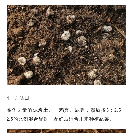
4、方法四
准备适量的泥炭土、干鸡粪、鹿粪，然后按5：2.5：
2.5的比例混合配制，配好后适合用来种植蔬菜。