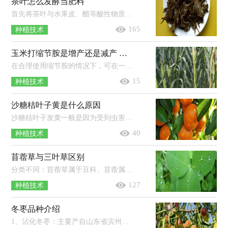
茶叶怎么发酵当肥料
首先将茶叶与水果皮、醋等酸性物质混合，再放入密封的容器中，放在太阳直射的地方进行发酵，保证其温度在40℃左右，温度过高时可加适量凉...
165
种植技术
玉米打缩节胺是增产还是减产 缩节胺打过量了怎么办
在合理使用缩节胺的情况下，可在一定程度上提高玉米产量，若过量使用缩节胺，则容易使玉米的生长受到抑制，导致减产。使用缩节胺应根据玉...
15
种植技术
沙糖桔叶子黄是什么原因
沙糖桔叶子发黄一般是因为受到虫害（如红蜘蛛）、营养失衡（如缺氮、缺铁）等原因导致的。红蜘蛛主要为害柑橘叶片、枝梢和果实，严重时被害...
40
种植技术
苜蓿草与三叶草区别
分类不同：苜蓿草属于豆科、苜蓿属，三叶草属于豆科、车轴草属。品种不同：苜蓿草通常指苜蓿属植物，三叶草通常指具有三出指状复叶的草本...
127
种植技术
冬枣品种介绍
1、沾化冬枣：主要产自山东省滨州市沾化区，果实中等偏大，果皮薄而脆，果肉细嫩多汁。2、大荔冬枣：陕西省渭南市大荔县的特产，果个大，果皮薄...