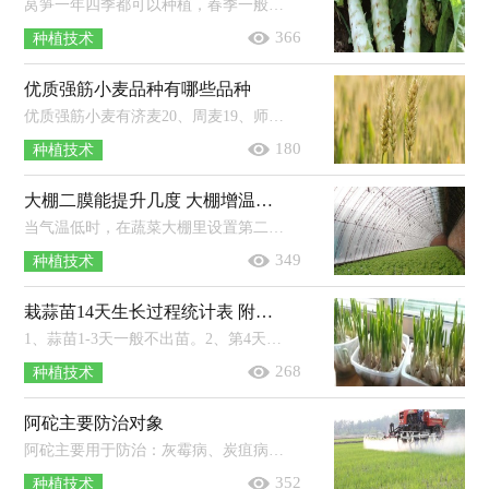
莴笋一年四季都可以种植，春季一般在2-3月份种植，此时种植成活率较高；夏季一般在6-7月份种植，种植后需要用遮阳网防晒；秋季一般在8-9月...
366
种植技术
优质强筋小麦品种有哪些品种
优质强筋小麦有济麦20、周麦19、师栾02-1、鄂麦23、新麦26、永良4号等品种。1、济麦20：属于中晚熟半冬性小麦，株型紧凑，株高73厘米左...
180
种植技术
大棚二膜能提升几度 大棚增温宝成分
当气温低时，在蔬菜大棚里设置第二层棚膜，可以将蔬菜大棚的温度提高4℃左右，能有效抵御冻害。一些农药会影响农膜的寿命，尤其是含有硫...
349
种植技术
栽蒜苗14天生长过程统计表 附蒜苗的种植时间
1、蒜苗1-3天一般不出苗。2、第4天高度约1厘米，第6天约3厘米，第8天约5厘米，第10天约13厘米，第12天约20厘米，第14天约24厘米。3、蒜苗一...
268
种植技术
阿砣主要防治对象
阿砣主要用于防治：灰霉病、炭疽病、黑痘病、霜霉病、蔓枯病、黑星病、叶斑病以及锈病等。阿砣是一种使用面积较为广泛的杀菌剂。使...
352
种植技术