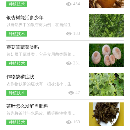
434
种植技术
银杏树能活多少年
以自然界中的银杏树为例，在自然生长的情况下，它的寿命可达到上千年，甚至是5000年之久。银杏树在很早以前就已经生长在地球上，但是现存...
183
种植技术
蘑菇算蔬菜类吗
蘑菇属于蔬菜类，它是食用菌类蔬菜。蘑菇是一种可以在室内种植的食用菌，它从菌丝体开始逐渐生长成子实体，其体内并没有叶绿素的存在，因...
231
种植技术
作物缺磷症状
农作物缺磷的症状有：植株矮小，生长缓慢，地下部分严重受到抑制；植株的叶色呈暗绿色或紫红色，叶片无光泽，从下部叶开始逐渐死亡脱落；植株的...
47
种植技术
茶叶怎么发酵当肥料
首先将茶叶与水果皮、醋等酸性物质混合，再放入密封的容器中，放在太阳直射的地方进行发酵，保证其温度在40℃左右，温度过高时可加适量凉...
169
种植技术