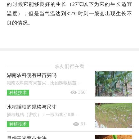
的时候它能够良好的生长（27℃以下为它的生长适宜
温度），但是当气温达到35°C时则一般会出现生长不
良的情况。
农友们都在看
湖南农科院有果苗买吗
湖南农科院有果苗买，比如猕猴桃苗等树苗。果苗即为果树的幼苗，一般是经过人工培育而成的，其种类极多，培育地在全国各地均有分布，比如广...
366
种植技术
水稻插秧的规格与尺寸
插秧规格（密度）：一般为30×10厘米（10-12厘米），每平方米可插秧25-33穴，每穴可插5-7株秧苗，基本苗数一般为125-200株/平方米。插秧尺寸（距离）：...
61
种植技术
早糯玉米育苗方法