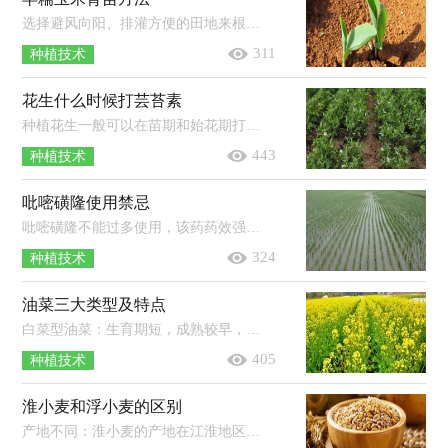
选择避风向阳、排灌方便的田地来根据不同的育苗方式整地以及做苗床，然后在播种前晒种1-2天，并进行选种（去除病籽、虫籽、破籽等），再按...
311
种植技术
花生什么时候打芸苔素
种植花生一般可以在苗期和始花期打芸苔素。苗期：用有效成分的含量为0.5-1毫克/升的芸苔素内酯对花生幼苗的茎叶进行喷施即可，喷施后...
443
种植技术
吡嘧磺隆使用禁忌
吡嘧磺隆不能过多使用，该药药效强，需按说明书严格使用，以免造成药害；不能在杂草长出后使用，吡嘧磺隆只能防治萌芽期至2叶期以内的杂草，...
324
种植技术
油菜三大类型及特点
白菜型油菜：生育期短，成熟较早，耐瘠薄，抗病力弱，生产潜力小，稳产性差，含油量中等，一般在35-38％。芥菜型油菜：含油量低，一般在30-35％，且油品质较...
405
种植技术
淮小麦和浮小麦的区别
产地不同：淮小麦的产地在江淮地区，因此被称为淮小麦。浮小麦则通常是生长在北方地区的，对环境的适应能力强，全国各地都有栽培。泡水后...