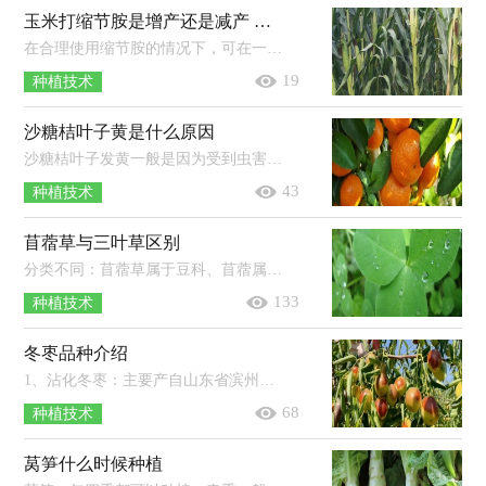
玉米打缩节胺是增产还是减产 缩节胺打过量了怎么办
在合理使用缩节胺的情况下，可在一定程度上提高玉米产量，若过量使用缩节胺，则容易使玉米的生长受到抑制，导致减产。使用缩节胺应根据玉...
19
种植技术
沙糖桔叶子黄是什么原因
沙糖桔叶子发黄一般是因为受到虫害（如红蜘蛛）、营养失衡（如缺氮、缺铁）等原因导致的。红蜘蛛主要为害柑橘叶片、枝梢和果实，严重时被害...
43
种植技术
苜蓿草与三叶草区别
分类不同：苜蓿草属于豆科、苜蓿属，三叶草属于豆科、车轴草属。品种不同：苜蓿草通常指苜蓿属植物，三叶草通常指具有三出指状复叶的草本...
133
种植技术
冬枣品种介绍
1、沾化冬枣：主要产自山东省滨州市沾化区，果实中等偏大，果皮薄而脆，果肉细嫩多汁。2、大荔冬枣：陕西省渭南市大荔县的特产，果个大，果皮薄...
68
种植技术
莴笋什么时候种植