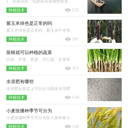
1、具体原因：化肥具有刺激性味道，撒入水中后鱼在短时间内难以适应，使得开口情况不佳。2、处理方法：选择在下雨天气去垂钓，或用增氧剂打...
232
种植技术
紫玉米掉色是正常的吗
紫玉米掉色是正常的。紫玉米中含有花青素，当它在水中被烹煮的时候其花青素就会被分解出来，从而将水染成了紫色，但这并不会影响到它的...
291
种植技术
留根就可以种植的蔬菜
白菜、芹菜、香菜、空心菜、生菜等都可以留根种植。其中留根种植白菜时，将白菜根横向切2-3厘米左右的块，栽种到装有土的花盆里，大约1...
323
种植技术
水溶肥有哪些
水溶肥从形态上可以分为固体水溶肥料和液体水溶肥料，从养分的含量来区分可以分为大量元素水溶肥料、中量元素水溶肥料、微量元素水...
134
种植技术
小麦按播种季节可分为
小麦按播种季节可分为冬小麦和春小麦。冬小麦是指在当年的秋季播种、翌年夏季收获的小麦，按产区可分为北方冬小麦和南方冬小麦两大...
158
种植技术