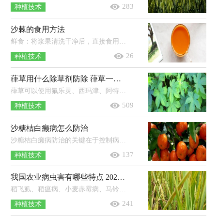
283
种植技术
沙棘的食用方法
鲜食：将浆果清洗干净后，直接食用。榨汁：准备250g沙棘浆果，浆果清洗干净后放入冷开水中浸泡，然后捞出沥干水分榨汁，最后加入适量蜂蜜饮用...
26
种植技术
葎草用什么除草剂防除 葎草一般长在哪里
葎草可以使用氟乐灵、西玛津、阿特拉津、百草枯、2，4-D丁酯等除草剂进行防治。1、氟乐灵：播种前，每亩地使用100-166ml的48%氟乐灵乳...
509
种植技术
沙糖桔白癞病怎么防治
沙糖桔白癞病防治的关键在于控制病原菌及减少果面伤口；除做好清园工作外，应把握春梢抽生这一关键防治期；治疗白癞病有效药剂包括嘧菌...
137
种植技术
我国农业病虫害有哪些特点 2021年农业发展趋势
稻飞虱、稻瘟病、小麦赤霉病、马铃薯晚疫病等重大病虫害频繁发生。草地贪夜蛾、黏虫、飞蝗、稻纵卷叶螟、草地螟等迁飞性的害虫此...
241
种植技术