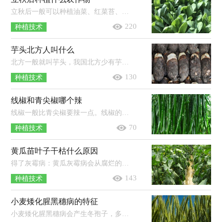
立秋后一般可以种植油菜、红菜苔、萝卜、香菜、菠菜、白菜等农作物。1、油菜：一般可在8月中下旬种植，到了9月底即可收获，从播种到收...
220
种植技术
芋头北方人叫什么
北方一般就叫芋头，我国北方少有芋头种植，芋头和它的名字一起从南方传入北方。我国的芋头资源较为丰富，主要分布在珠江、长江及淮河流...
130
种植技术
线椒和青尖椒哪个辣
线椒一般比青尖椒要辣一点。线椒的特点是果实小羊角形，果长25-30厘米，果面光滑，果顶渐尖且微弯，青熟果实呈绿色，老熟果实呈红色；尖椒的...
70
种植技术
黄瓜苗叶子干枯什么原因
得了灰霉病：黄瓜灰霉病会从腐烂的果实上蔓延到根茎上，再传染到其它的叶子上面，被感染的叶子会出现干枯的现象，严重的话会让整个叶子腐...
143
种植技术
小麦矮化腥黑穗病的特征
小麦矮化腥黑穗病会产生冬孢子，多生于子房内，形成黑粉状的孢子团，呈球形或近球形，色呈黄褐色至暗棕褐色，其外孢壁的多角形网眼状饰纹，网...