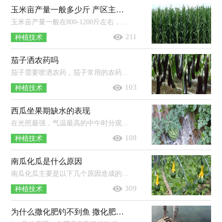
玉米亩产量一般多少斤 产区主要分布在哪？
玉米亩产量一般在800-1200斤左右，但像地理环境、品种、栽培管理技术等因素都会影响产量，一般光热条件好、优质丰产抗病品种、规范化...
211
种植技术
茄子洒农药吗
茄子需要喷洒农药，茄子常用的农药有：杀稗王、杀虫丹以及精异丙甲草胺等。使用农药时应严格按照说明书使用，注意药物的浓度以及对应的...
103
种植技术
西瓜坐果期缺水的表现
在光照最强，气温最高的中午时分观察西瓜植株叶片，若叶片萎蔫过早，萎蔫时间偏长且恢复较慢，说明缺水，若叶片萎蔫但很快就可以恢复，说明不...
108
种植技术
南瓜化瓜是什么原因
南瓜化瓜主要是以下几个原因造成的：主要原因是花期气温不适，而不适的温度条件会导致南瓜的授粉结瓜受到很严重影响；次要原因是在南瓜...
309
种植技术
为什么撒化肥钓不到鱼 撒化肥三天下雨有效吗