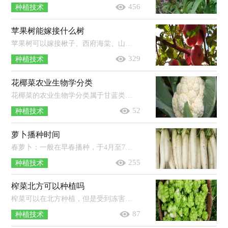
456
种植技术
苹果树能嫁接什么树
苹果树可以嫁接楸子、西府海棠、山荆子等蔷薇科植物。苹果树嫁接可以保持品种的优良性状；在结果大树上采用的枝、芽培育的苗木能提...
329
种植技术
花椰菜农业生物学分类
花椰菜的农业生物学分类属于甘蓝类。甘蓝类蔬菜是属于十字花科芸薹属甘蓝种的一二年生草本植物变种群，以叶及其变态器官、茎和花的...
52
种植技术
萝卜播种时间
春萝卜：一般在早春播种，于4月至7月份成熟收获。夏萝卜：一般在5-6月份播种，7-8月份成熟收获。秋萝卜：一般在7月份播种，10月份成熟。冬萝...
255
种植技术
榨菜北方可以种植吗
榨菜可以在北方种植，但是受到冻害的几率较高，建议使用大棚进行种植。榨菜是一种不耐寒的作物，定植后如果遇到冷空气，则很容易在苗期就...
87
种植技术