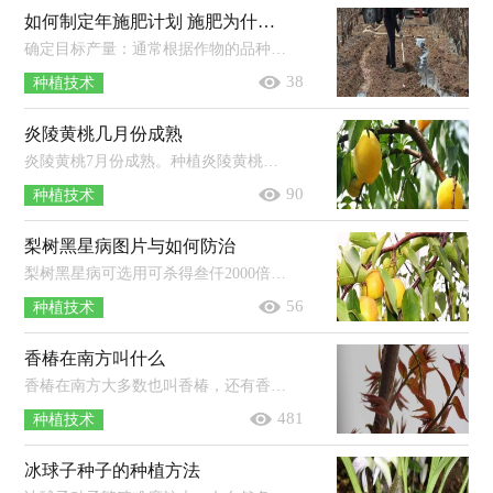
如何制定年施肥计划 施肥为什么能增产
确定目标产量：通常根据作物的品种特性和产量潜力来确定。计算养分吸收量：根据目标产量以及作物对养分的吸收量来确定。调整养分施用...
38
种植技术
炎陵黄桃几月份成熟
炎陵黄桃7月份成熟。种植炎陵黄桃，需在4月下旬疏除黄果、小果及果面茸毛无光泽的果等，5月中旬疏除病虫果、畸形果、密集果等，一般长...
90
种植技术
梨树黑星病图片与如何防治
梨树黑星病可选用可杀得叁仟2000倍、10%苯醚甲环唑3000倍、40%杜邦福星10000倍、80%汉邦多菌灵2000倍等农药进行防治，连喷3-4次，间...
56
种植技术
香椿在南方叫什么
香椿在南方大多数也叫香椿，还有香椿芽、香桩头等。香椿为落叶乔木，原产于中国，分布于长江南北的广泛地区，果实是椭圆形蒴果，树体高大，是...
481
种植技术
冰球子种子的种植方法