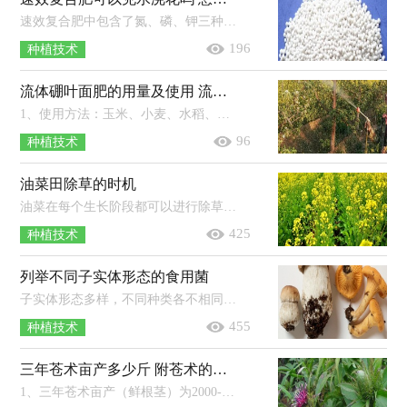
速效复合肥中包含了氮、磷、钾三种元素，能够给花卉提供所必需的营养物质，在使用时，一般将复合肥按照比例兑水溶解后浇花；其中兑水比例...
196
种植技术
流体硼叶面肥的用量及使用 流体硼叶面肥在玉米什么时候用
1、使用方法：玉米、小麦、水稻、瓜果、油菜、花椰菜、大白菜、甘蓝等作物使用时的稀释倍数为1500-2000倍，果树、棉花等经济作物以及...
96
种植技术
油菜田除草的时机
油菜在每个生长阶段都可以进行除草。如果是免耕油菜田，可在播种后进行一次性杀老草和封闭土壤，可亩用41％农达60-80毫升，混用90％禾耐斯4...
425
种植技术
列举不同子实体形态的食用菌
子实体形态多样，不同种类各不相同，有的是伞状（如蘑菇、香菇），有的是贝壳状（如平菇），有的是漏斗状（如鸡油菌），有的是头状（如猴头菇），有的是毛刷状...
455
种植技术
三年苍术亩产多少斤 附苍术的种植方法
1、三年苍术亩产（鲜根茎）为2000-3000公斤左右，亩产干品约为500-700公斤左右。2、平地种植苍术做畦时中间要略高，宽为120-140厘米，高为2...