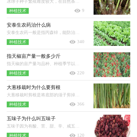
冰球子种子繁殖难度较大，在自然条件下播种出芽率极低，所以一般不使用。冰球子可以用块茎进行种植，选择疏松透气、排水好的土壤，在春、...
9
种植技术
安泰生农药治什么病
安泰生农药一般是指丙森锌，能防治黄瓜霜霉病、大白菜霜霉病、番茄早疫病和晚疫病、芒果炭疽病，且对白粉病、锈病和葡萄孢属病菌引起...
340
种植技术
指天椒亩产量一般多少斤
指天椒的亩产量与品种、种植季节以及栽培技术水平等多种因素有关，一般品种亩产可达1500-2000斤，高产品种经精心管理，亩产可达4000-50...
220
种植技术
大葱移栽时为什么要剪根
大葱移栽时剪根是将底部的须子剪掉，修剪后更好种，有的根系会团在一起，须根多也会消耗掉很多养分。修剪后能更好的吸收水分养分，葱栽到...
366
种植技术
五味子为什么叫五味子
五味子因为有酸、苦、甜、辛、咸五种味道，所以被称为“五味子”。五味子是一种中药，为木兰科植物五味子的干燥成熟果实，筛净灰屑后，除...
120
种植技术