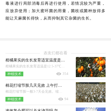
毒液进行局部消毒后再进行使用，若情况较为严重，
应放弃使用；加大蜜环菌的用量，菌枝或菌种放得多
能让天麻菌长得快，从而抑制其它杂菌的生长。
农友们都在看
柑橘果实的生长发育适宜温度是 附种植方法和条件
柑橘果实的生长发育适温是12.5-37℃，秋季花芽分化时，白天适温为20℃左右，晚上适温为10℃左右。年日照时长达到1200-2200小时的地区适...
354
种植技术
棉花打缩节胺几天见效 上午打还是下午打好 打多了用什么方法补救
棉花打缩节胺一般3-7天会见效。缩节胺的优点：可以延缓棉花主茎、果枝的伸长，防止棉花徒长；能有效控制棉花顶芽、叶枝和腋芽的生长；能...
94
种植技术
速效复合肥可以兑水浇花吗 怎么用