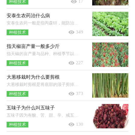
17
种植技术
安泰生农药治什么病
安泰生农药一般是指丙森锌，能防治黄瓜霜霉病、大白菜霜霉病、番茄早疫病和晚疫病、芒果炭疽病，且对白粉病、锈病和葡萄孢属病菌引起...
349
种植技术
指天椒亩产量一般多少斤
指天椒的亩产量与品种、种植季节以及栽培技术水平等多种因素有关，一般品种亩产可达1500-2000斤，高产品种经精心管理，亩产可达4000-50...
227
种植技术
大葱移栽时为什么要剪根
大葱移栽时剪根是将底部的须子剪掉，修剪后更好种，有的根系会团在一起，须根多也会消耗掉很多养分。修剪后能更好的吸收水分养分，葱栽到...
373
种植技术
五味子为什么叫五味子
五味子因为有酸、苦、甜、辛、咸五种味道，所以被称为“五味子”。五味子是一种中药，为木兰科植物五味子的干燥成熟果实，筛净灰屑后，除...
130
种植技术