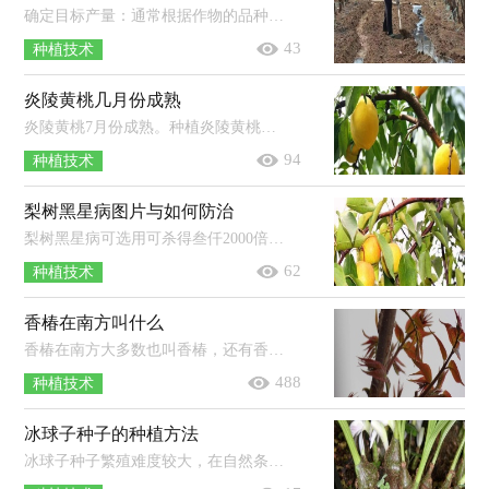
确定目标产量：通常根据作物的品种特性和产量潜力来确定。计算养分吸收量：根据目标产量以及作物对养分的吸收量来确定。调整养分施用...
43
种植技术
炎陵黄桃几月份成熟
炎陵黄桃7月份成熟。种植炎陵黄桃，需在4月下旬疏除黄果、小果及果面茸毛无光泽的果等，5月中旬疏除病虫果、畸形果、密集果等，一般长...
94
种植技术
梨树黑星病图片与如何防治
梨树黑星病可选用可杀得叁仟2000倍、10%苯醚甲环唑3000倍、40%杜邦福星10000倍、80%汉邦多菌灵2000倍等农药进行防治，连喷3-4次，间...
62
种植技术
香椿在南方叫什么
香椿在南方大多数也叫香椿，还有香椿芽、香桩头等。香椿为落叶乔木，原产于中国，分布于长江南北的广泛地区，果实是椭圆形蒴果，树体高大，是...
488
种植技术
冰球子种子的种植方法
冰球子种子繁殖难度较大，在自然条件下播种出芽率极低，所以一般不使用。冰球子可以用块茎进行种植，选择疏松透气、排水好的土壤，在春、...