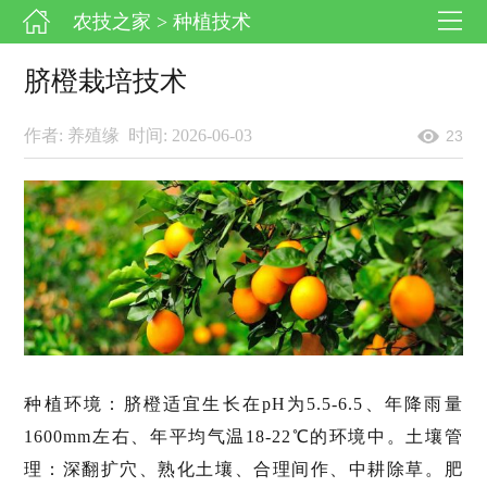
农技之家
> 种植技术
脐橙栽培技术
作者: 养殖缘
时间: 2026-06-03
23
种植环境：脐橙适宜生长在pH为5.5-6.5、年降雨量
1600mm左右、年平均气温18-22℃的环境中。土壤管
理：深翻扩穴、熟化土壤、合理间作、中耕除草。肥