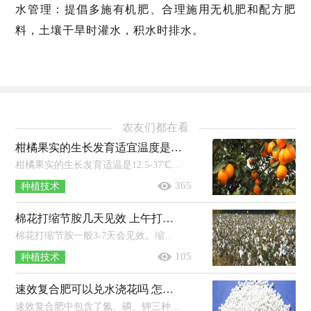
水管理：提倡多施有机肥、合理施用无机肥和配方肥
料，土壤干旱时灌水，积水时排水。
农友们都在看
柑橘果实的生长发育适宜温度是 附种植方法和条件
柑橘果实的生长发育适温是12.5-37℃，秋季花芽分化时，白天适温为20℃左右，晚上适温为10℃左右。年日照时长达到1200-2200小时的地区适...
365
种植技术
棉花打缩节胺几天见效 上午打还是下午打好 打多了用什么方法补救
棉花打缩节胺一般3-7天会见效。缩节胺的优点：可以延缓棉花主茎、果枝的伸长，防止棉花徒长；能有效控制棉花顶芽、叶枝和腋芽的生长；能...
105
种植技术
速效复合肥可以兑水浇花吗 怎么用
速效复合肥中包含了氮、磷、钾三种元素，能够给花卉提供所必需的营养物质，在使用时，一般将复合肥按照比例兑水溶解后浇花；其中兑水比例...