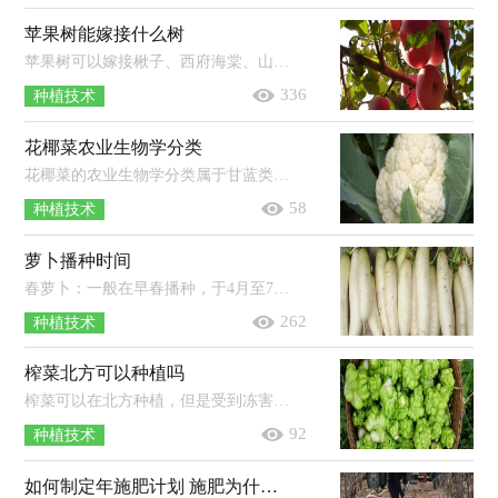
苹果树能嫁接什么树
苹果树可以嫁接楸子、西府海棠、山荆子等蔷薇科植物。苹果树嫁接可以保持品种的优良性状；在结果大树上采用的枝、芽培育的苗木能提...
336
种植技术
花椰菜农业生物学分类
花椰菜的农业生物学分类属于甘蓝类。甘蓝类蔬菜是属于十字花科芸薹属甘蓝种的一二年生草本植物变种群，以叶及其变态器官、茎和花的...
58
种植技术
萝卜播种时间
春萝卜：一般在早春播种，于4月至7月份成熟收获。夏萝卜：一般在5-6月份播种，7-8月份成熟收获。秋萝卜：一般在7月份播种，10月份成熟。冬萝...
262
种植技术
榨菜北方可以种植吗
榨菜可以在北方种植，但是受到冻害的几率较高，建议使用大棚进行种植。榨菜是一种不耐寒的作物，定植后如果遇到冷空气，则很容易在苗期就...
92
种植技术
如何制定年施肥计划 施肥为什么能增产