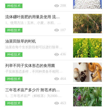
208
种植技术
流体硼叶面肥的用量及使用 流体硼叶面肥在玉米什么时候用
1、使用方法：玉米、小麦、水稻、瓜果、油菜、花椰菜、大白菜、甘蓝等作物使用时的稀释倍数为1500-2000倍，果树、棉花等经济作物以及...
107
种植技术
油菜田除草的时机
油菜在每个生长阶段都可以进行除草。如果是免耕油菜田，可在播种后进行一次性杀老草和封闭土壤，可亩用41％农达60-80毫升，混用90％禾耐斯4...
436
种植技术
列举不同子实体形态的食用菌
子实体形态多样，不同种类各不相同，有的是伞状（如蘑菇、香菇），有的是贝壳状（如平菇），有的是漏斗状（如鸡油菌），有的是头状（如猴头菇），有的是毛刷状...
464
种植技术
三年苍术亩产多少斤 附苍术的种植方法
1、三年苍术亩产（鲜根茎）为2000-3000公斤左右，亩产干品约为500-700公斤左右。2、平地种植苍术做畦时中间要略高，宽为120-140厘米，高为2...
463
种植技术