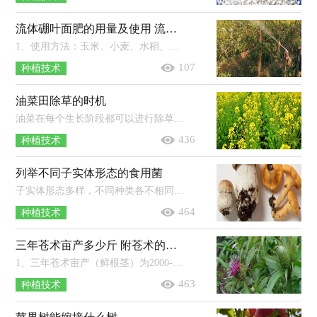
流体硼叶面肥的用量及使用 流体硼叶面肥在玉米什么时候用
1、使用方法：玉米、小麦、水稻、瓜果、油菜、花椰菜、大白菜、甘蓝等作物使用时的稀释倍数为1500-2000倍，果树、棉花等经济作物以及...
107
种植技术
油菜田除草的时机
油菜在每个生长阶段都可以进行除草。如果是免耕油菜田，可在播种后进行一次性杀老草和封闭土壤，可亩用41％农达60-80毫升，混用90％禾耐斯4...
436
种植技术
列举不同子实体形态的食用菌
子实体形态多样，不同种类各不相同，有的是伞状（如蘑菇、香菇），有的是贝壳状（如平菇），有的是漏斗状（如鸡油菌），有的是头状（如猴头菇），有的是毛刷状...
464
种植技术
三年苍术亩产多少斤 附苍术的种植方法
1、三年苍术亩产（鲜根茎）为2000-3000公斤左右，亩产干品约为500-700公斤左右。2、平地种植苍术做畦时中间要略高，宽为120-140厘米，高为2...
463
种植技术