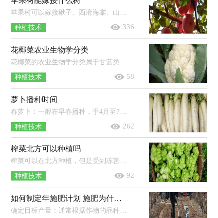
苹果树能嫁接什么树
苹果树可以嫁接楸子、西府海棠、山荆子等蔷薇科植物。苹果树嫁接可以保持品种的优良性状；在结果大树上采用的枝、芽培育的苗木能提...
336
种植技术
花椰菜农业生物学分类
花椰菜的农业生物学分类属于甘蓝类。甘蓝类蔬菜是属于十字花科芸薹属甘蓝种的一二年生草本植物变种群，以叶及其变态器官、茎和花的...
58
种植技术
萝卜播种时间
春萝卜：一般在早春播种，于4月至7月份成熟收获。夏萝卜：一般在5-6月份播种，7-8月份成熟收获。秋萝卜：一般在7月份播种，10月份成熟。冬萝...
262
种植技术
榨菜北方可以种植吗
榨菜可以在北方种植，但是受到冻害的几率较高，建议使用大棚进行种植。榨菜是一种不耐寒的作物，定植后如果遇到冷空气，则很容易在苗期就...
92
种植技术
如何制定年施肥计划 施肥为什么能增产
确定目标产量：通常根据作物的品种特性和产量潜力来确定。计算养分吸收量：根据目标产量以及作物对养分的吸收量来确定。调整养分施用...