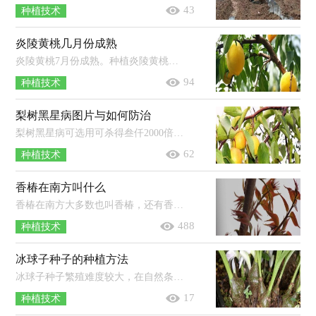
43
种植技术
炎陵黄桃几月份成熟
炎陵黄桃7月份成熟。种植炎陵黄桃，需在4月下旬疏除黄果、小果及果面茸毛无光泽的果等，5月中旬疏除病虫果、畸形果、密集果等，一般长...
94
种植技术
梨树黑星病图片与如何防治
梨树黑星病可选用可杀得叁仟2000倍、10%苯醚甲环唑3000倍、40%杜邦福星10000倍、80%汉邦多菌灵2000倍等农药进行防治，连喷3-4次，间...
62
种植技术
香椿在南方叫什么
香椿在南方大多数也叫香椿，还有香椿芽、香桩头等。香椿为落叶乔木，原产于中国，分布于长江南北的广泛地区，果实是椭圆形蒴果，树体高大，是...
488
种植技术
冰球子种子的种植方法
冰球子种子繁殖难度较大，在自然条件下播种出芽率极低，所以一般不使用。冰球子可以用块茎进行种植，选择疏松透气、排水好的土壤，在春、...
17
种植技术