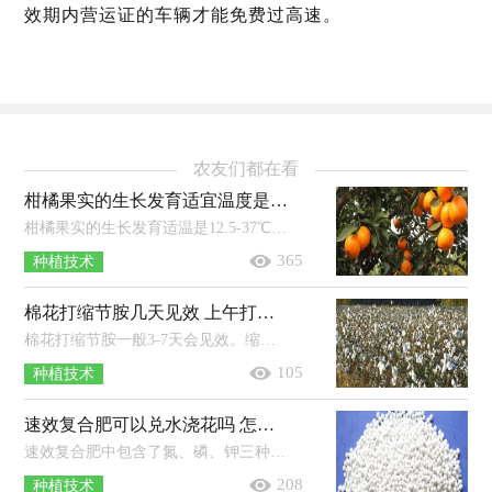
效期内营运证的车辆才能免费过高速。
农友们都在看
柑橘果实的生长发育适宜温度是 附种植方法和条件
柑橘果实的生长发育适温是12.5-37℃，秋季花芽分化时，白天适温为20℃左右，晚上适温为10℃左右。年日照时长达到1200-2200小时的地区适...
365
种植技术
棉花打缩节胺几天见效 上午打还是下午打好 打多了用什么方法补救
棉花打缩节胺一般3-7天会见效。缩节胺的优点：可以延缓棉花主茎、果枝的伸长，防止棉花徒长；能有效控制棉花顶芽、叶枝和腋芽的生长；能...
105
种植技术
速效复合肥可以兑水浇花吗 怎么用
速效复合肥中包含了氮、磷、钾三种元素，能够给花卉提供所必需的营养物质，在使用时，一般将复合肥按照比例兑水溶解后浇花；其中兑水比例...
208
种植技术